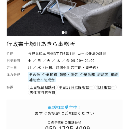
行政書士塚田あきら事務所
長野県松本市桐3丁目6番1号 コーポ寺島205号
住所
土 ／ 日 ／ 火 ／ 木 ／ 金 09:00～21:00
営業時間
月 ／ 水（休日、時間外対応可能・要予約）
定休日
注力分野
その他
企業税務
離婚・浮気
企業法務
許認可
相続
補助金・助成金
特徴
土日祝日相談可
平日19時以降相談可
無料相談可
男性専門家在籍
電話相談受付中！
まずはお気軽にご相談ください
この事務所の電話番号
050-1725-4099