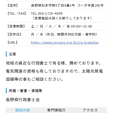
【住所】
長野県松本市桐3丁目6番1号 コーポ寺島205号
【TEL／FAX】
TEL.
050-1725-4099
（営業電話は固くお断りしております）
【営業時間】
土 ／ 日 ／ 火 ／ 木 ／ 金 09:00～21:00
【定休日】
月 ／ 水（休日、時間外対応可能・要予約）
【URL】
https://www.sosapo.org/lp2/a-tsukada/
沿革
地域の身近な行政書士で有る様、務めております。
電気関連の資格も有しておりますので、太陽光発電
設備等の事もご相談ください。
所属・著書・資格等
長野県行政書士会
相談内容
専門家紹介
アクセス