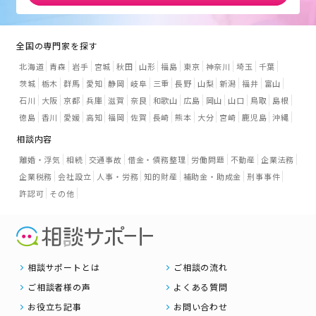
全国の専門家を探す
北海道
青森
岩手
宮城
秋田
山形
福島
東京
神奈川
埼玉
千葉
茨城
栃木
群馬
愛知
静岡
岐阜
三重
長野
山梨
新潟
福井
富山
石川
大阪
京都
兵庫
滋賀
奈良
和歌山
広島
岡山
山口
鳥取
島根
徳島
香川
愛媛
高知
福岡
佐賀
長崎
熊本
大分
宮崎
鹿児島
沖縄
相談内容
離婚・浮気
相続
交通事故
借金・債務整理
労働問題
不動産
企業法務
企業税務
会社設立
人事・労務
知的財産
補助金・助成金
刑事事件
許認可
その他
相談サポートとは
ご相談の流れ
ご相談者様の声
よくある質問
お役立ち記事
お問い合わせ