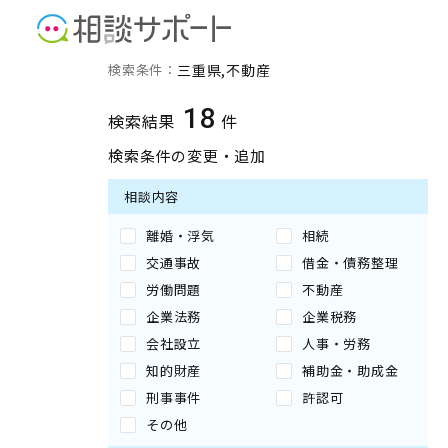
三重県の不動産に強い専門
検索条件：
三重県
不動産
18
検索結果
件
検索条件の変更・追加
相談内容
離婚・浮気
相続
交通事故
借金・債務整理
労働問題
不動産
企業法務
企業税務
会社設立
人事・労務
知的財産
補助金・助成金
刑事事件
許認可
その他