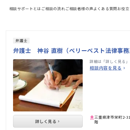
家の検索結果
相談サポートとは
ご相談の流れ
ご相談者様の声
よくある質問
お役立
弁護士
弁護士 神谷 直樹（ベリーベスト法律事務
詳細は「詳しく見る」
相談内容を見る
三重県津市栄町2-3
詳しく見る
階