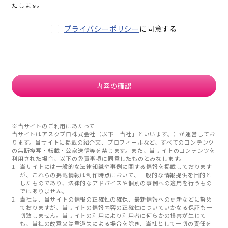
たします。
プライバシーポリシー
に同意する
内容の確認
※当サイトのご利用にあたって
当サイトはアスクプロ株式会社（以下「当社」といいます。）が運営してお
ります。当サイトに掲載の紹介文、プロフィールなど、すべてのコンテンツ
の無断複写・転載・公衆送信等を禁じます。また、当サイトのコンテンツを
利用された場合、以下の免責事項に同意したものとみなします。
当サイトには一般的な法律知識や事例に関する情報を掲載しております
が、これらの掲載情報は制作時点において、一般的な情報提供を目的と
したものであり、法律的なアドバイスや個別の事例への適用を行うもの
ではありません。
当社は、当サイトの情報の正確性の確保、最新情報への更新などに努め
ておりますが、当サイトの情報内容の正確性についていかなる保証も一
切致しません。当サイトの利用により利用者に何らかの損害が生じて
も、当社の故意又は重過失による場合を除き、当社として一切の責任を