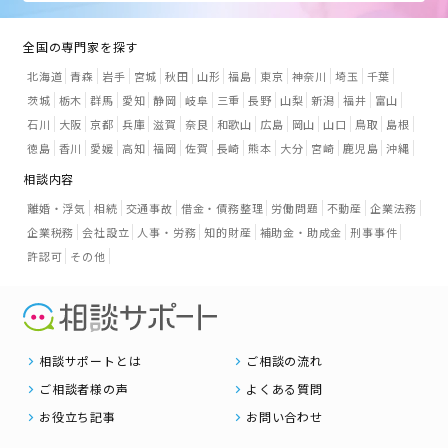
全国の専門家を探す
北海道
青森
岩手
宮城
秋田
山形
福島
東京
神奈川
埼玉
千葉
茨城
栃木
群馬
愛知
静岡
岐阜
三重
長野
山梨
新潟
福井
富山
石川
大阪
京都
兵庫
滋賀
奈良
和歌山
広島
岡山
山口
鳥取
島根
徳島
香川
愛媛
高知
福岡
佐賀
長崎
熊本
大分
宮崎
鹿児島
沖縄
相談内容
離婚・浮気
相続
交通事故
借金・債務整理
労働問題
不動産
企業法務
企業税務
会社設立
人事・労務
知的財産
補助金・助成金
刑事事件
許認可
その他
相談サポートとは
ご相談の流れ
ご相談者様の声
よくある質問
お役立ち記事
お問い合わせ