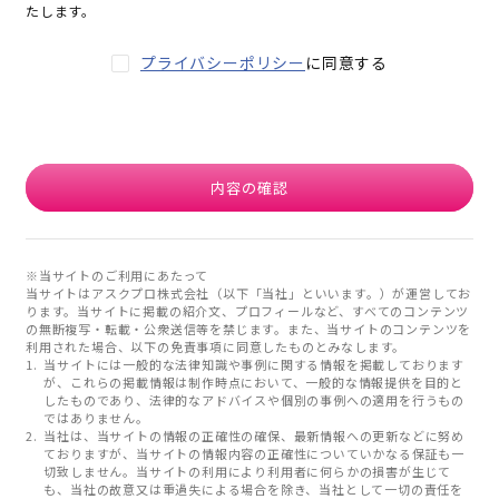
たします。
プライバシーポリシー
に同意する
内容の確認
※当サイトのご利用にあたって
当サイトはアスクプロ株式会社（以下「当社」といいます。）が運営してお
ります。当サイトに掲載の紹介文、プロフィールなど、すべてのコンテンツ
の無断複写・転載・公衆送信等を禁じます。また、当サイトのコンテンツを
利用された場合、以下の免責事項に同意したものとみなします。
当サイトには一般的な法律知識や事例に関する情報を掲載しております
が、これらの掲載情報は制作時点において、一般的な情報提供を目的と
したものであり、法律的なアドバイスや個別の事例への適用を行うもの
ではありません。
当社は、当サイトの情報の正確性の確保、最新情報への更新などに努め
ておりますが、当サイトの情報内容の正確性についていかなる保証も一
切致しません。当サイトの利用により利用者に何らかの損害が生じて
も、当社の故意又は重過失による場合を除き、当社として一切の責任を