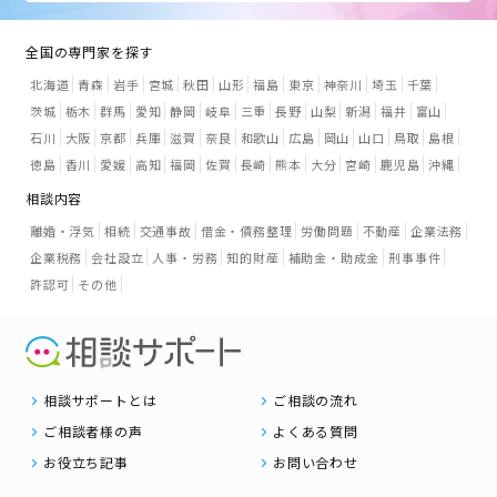
全国の専門家を探す
北海道
青森
岩手
宮城
秋田
山形
福島
東京
神奈川
埼玉
千葉
茨城
栃木
群馬
愛知
静岡
岐阜
三重
長野
山梨
新潟
福井
富山
石川
大阪
京都
兵庫
滋賀
奈良
和歌山
広島
岡山
山口
鳥取
島根
徳島
香川
愛媛
高知
福岡
佐賀
長崎
熊本
大分
宮崎
鹿児島
沖縄
相談内容
離婚・浮気
相続
交通事故
借金・債務整理
労働問題
不動産
企業法務
企業税務
会社設立
人事・労務
知的財産
補助金・助成金
刑事事件
許認可
その他
相談サポートとは
ご相談の流れ
ご相談者様の声
よくある質問
お役立ち記事
お問い合わせ