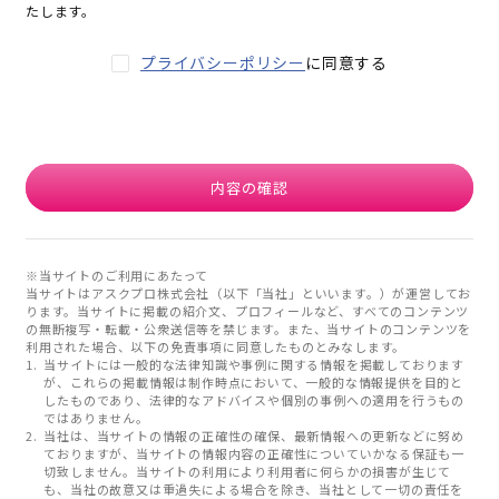
たします。
プライバシーポリシー
に同意する
内容の確認
※当サイトのご利用にあたって
当サイトはアスクプロ株式会社（以下「当社」といいます。）が運営してお
ります。当サイトに掲載の紹介文、プロフィールなど、すべてのコンテンツ
の無断複写・転載・公衆送信等を禁じます。また、当サイトのコンテンツを
利用された場合、以下の免責事項に同意したものとみなします。
当サイトには一般的な法律知識や事例に関する情報を掲載しております
が、これらの掲載情報は制作時点において、一般的な情報提供を目的と
したものであり、法律的なアドバイスや個別の事例への適用を行うもの
ではありません。
当社は、当サイトの情報の正確性の確保、最新情報への更新などに努め
ておりますが、当サイトの情報内容の正確性についていかなる保証も一
切致しません。当サイトの利用により利用者に何らかの損害が生じて
も、当社の故意又は重過失による場合を除き、当社として一切の責任を