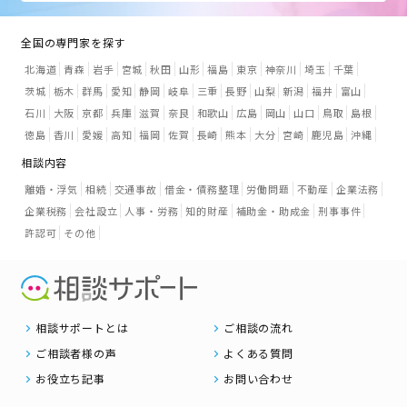
全国の専門家を探す
北海道
青森
岩手
宮城
秋田
山形
福島
東京
神奈川
埼玉
千葉
茨城
栃木
群馬
愛知
静岡
岐阜
三重
長野
山梨
新潟
福井
富山
石川
大阪
京都
兵庫
滋賀
奈良
和歌山
広島
岡山
山口
鳥取
島根
徳島
香川
愛媛
高知
福岡
佐賀
長崎
熊本
大分
宮崎
鹿児島
沖縄
相談内容
離婚・浮気
相続
交通事故
借金・債務整理
労働問題
不動産
企業法務
企業税務
会社設立
人事・労務
知的財産
補助金・助成金
刑事事件
許認可
その他
相談サポートとは
ご相談の流れ
ご相談者様の声
よくある質問
お役立ち記事
お問い合わせ