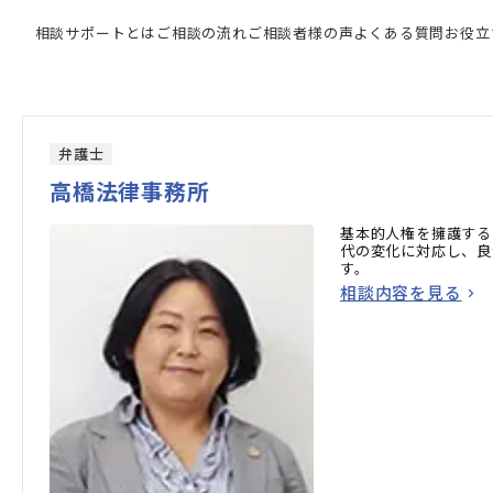
専門家の検索結果
相談サポートとは
ご相談の流れ
ご相談者様の声
よくある質問
お役立
弁護士
高橋法律事務所
基本的人権を擁護する
代の変化に対応し、良
す。
相談内容を見る