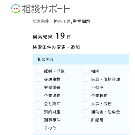
神奈川県の労働問題に強い
検索条件：
神奈川県
労働問題
19
検索結果
件
検索条件の変更・追加
相談内容
離婚・浮気
相続
交通事故
借金・債務整理
労働問題
不動産
企業法務
企業税務
会社設立
人事・労務
知的財産
補助金・助成金
刑事事件
許認可
その他