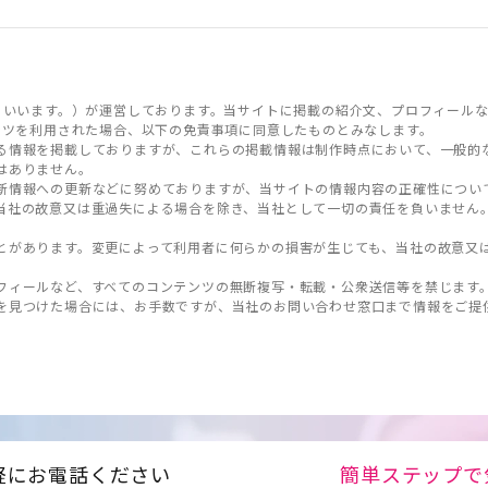
といいます。）が運営しております。当サイトに掲載の紹介文、プロフィールな
ンツを利用された場合、以下の免責事項に同意したものとみなします。
る情報を掲載しておりますが、これらの掲載情報は制作時点において、一般的
はありません。
新情報への更新などに努めておりますが、当サイトの情報内容の正確性につい
当社の故意又は重過失による場合を除き、当社として一切の責任を負いません
とがあります。変更によって利用者に何らかの損害が生じても、当社の故意又
フィールなど、すべてのコンテンツの無断複写・転載・公衆送信等を禁じます
を見つけた場合には、お手数ですが、当社のお問い合わせ窓口まで情報をご提
軽にお電話ください
簡単ステップで