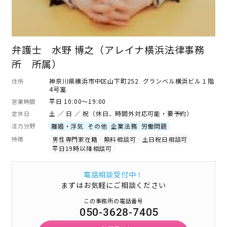
弁護士 水野 博之（アレイナ横浜法律事務
所 所属）
神奈川県横浜市中区山下町252 グランベル横浜ビル１階
住所
4号室
平日 10:00～19:00
営業時間
土 ／ 日 ／ 祝（休日、時間外対応可能・要予約）
定休日
注力分野
離婚・浮気
その他
企業法務
労働問題
特徴
男性専門家在籍
無料相談可
土日祝日相談可
平日19時以降相談可
電話相談受付中！
まずはお気軽にご相談ください
この事務所の電話番号
050-3628-7405