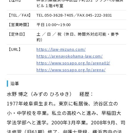
ビル１階4号室
【TEL／FAX】
TEL.
050-3628-7405
／FAX.
045-222-3831
【営業時間】
平日 10:00～19:00
【定休日】
土 ／ 日 ／ 祝（休日、時間外対応可能・要予
約）
【URL】
https://law-mizuno.com/
https://arenayokohama-law.com/
https://www.sosapo.org/lp/arena02/
https://www.sosapo.org/lp/arena/
沿革
水野 博之（みずの ひろゆき） 経歴：
1977年岐阜県生まれ。東京に転居後、渋谷区立の
小・中学校を卒業。私立の高校へと進み、早稲田大
学法学部へと進学。2000年3月卒業。2008年9月、司
法修習（旧61期）修了。弁護士登録。横浜市内の法