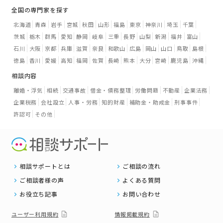
全国の専門家を探す
北海道
青森
岩手
宮城
秋田
山形
福島
東京
神奈川
埼玉
千葉
茨城
栃木
群馬
愛知
静岡
岐阜
三重
長野
山梨
新潟
福井
富山
石川
大阪
京都
兵庫
滋賀
奈良
和歌山
広島
岡山
山口
鳥取
島根
徳島
香川
愛媛
高知
福岡
佐賀
長崎
熊本
大分
宮崎
鹿児島
沖縄
相談内容
離婚・浮気
相続
交通事故
借金・債務整理
労働問題
不動産
企業法務
企業税務
会社設立
人事・労務
知的財産
補助金・助成金
刑事事件
許認可
その他
相談サポートとは
ご相談の流れ
ご相談者様の声
よくある質問
お役立ち記事
お問い合わせ
ユーザー利用規約
情報掲載規約