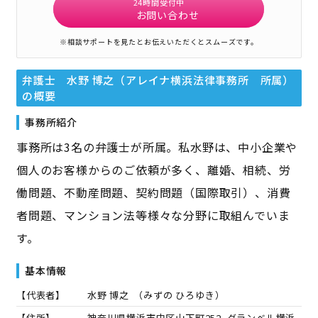
24時間受付中
お問い合わせ
※相談サポートを見たとお伝えいただくとスムーズです。
弁護士 水野 博之（アレイナ横浜法律事務所 所属）
の概要
事務所紹介
事務所は3名の弁護士が所属。私水野は、中小企業や
個人のお客様からのご依頼が多く、離婚、相続、労
働問題、不動産問題、契約問題（国際取引）、消費
者問題、マンション法等様々な分野に取組んでいま
す。
基本情報
【代表者】
水野 博之
（
みずの ひろゆき
）
【住所】
神奈川県横浜市中区山下町252 グランベル横浜