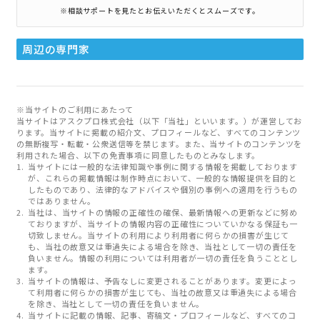
※相談サポートを見たとお伝えいただくとスムーズです。
周辺の専門家
※当サイトのご利用にあたって
当サイトはアスクプロ株式会社（以下「当社」といいます。）が運営してお
ります。当サイトに掲載の紹介文、プロフィールなど、すべてのコンテンツ
の無断複写・転載・公衆送信等を禁じます。また、当サイトのコンテンツを
利用された場合、以下の免責事項に同意したものとみなします。
当サイトには一般的な法律知識や事例に関する情報を掲載しております
が、これらの掲載情報は制作時点において、一般的な情報提供を目的と
したものであり、法律的なアドバイスや個別の事例への適用を行うもの
ではありません。
当社は、当サイトの情報の正確性の確保、最新情報への更新などに努め
ておりますが、当サイトの情報内容の正確性についていかなる保証も一
切致しません。当サイトの利用により利用者に何らかの損害が生じて
も、当社の故意又は重過失による場合を除き、当社として一切の責任を
負いません。情報の利用については利用者が一切の責任を負うこととし
ます。
当サイトの情報は、予告なしに変更されることがあります。変更によっ
て利用者に何らかの損害が生じても、当社の故意又は重過失による場合
を除き、当社として一切の責任を負いません。
当サイトに記載の情報、記事、寄稿文・プロフィールなど、すべてのコ