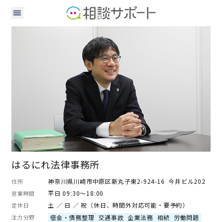
弁護士
はるにれ法律事務所
神奈川県川崎市中原区新丸子東2-924-16 今井ビル202
住所
平日 09:30～18:00
営業時間
土 ／ 日 ／ 祝（休日、時間外対応可能・要予約）
定休日
注力分野
借金・債務整理
交通事故
企業法務
相続
労働問題