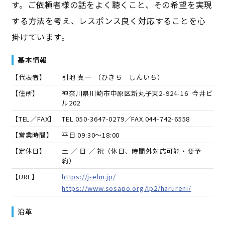
す。ご依頼者様の話をよく聴くこと、その希望を実現
する方法を考え、レスポンス良く対応することを心
掛けています。
基本情報
【代表者】
引地 真一
（
ひきち しんいち
）
【住所】
神奈川県川崎市中原区新丸子東2-924-16 今井ビ
ル202
【TEL／FAX】
TEL.
050-3647-0279
／FAX.
044-742-6558
【営業時間】
平日 09:30～18:00
【定休日】
土 ／ 日 ／ 祝（休日、時間外対応可能・要予
約）
【URL】
https://j-elm.jp/
https://www.sosapo.org/lp2/harureni/
沿革