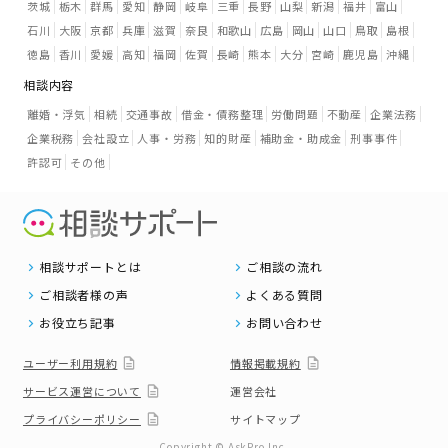
茨城
栃木
群馬
愛知
静岡
岐阜
三重
長野
山梨
新潟
福井
富山
石川
大阪
京都
兵庫
滋賀
奈良
和歌山
広島
岡山
山口
鳥取
島根
徳島
香川
愛媛
高知
福岡
佐賀
長崎
熊本
大分
宮崎
鹿児島
沖縄
相談内容
離婚・浮気
相続
交通事故
借金・債務整理
労働問題
不動産
企業法務
企業税務
会社設立
人事・労務
知的財産
補助金・助成金
刑事事件
許認可
その他
相談サポートとは
ご相談の流れ
ご相談者様の声
よくある質問
お役立ち記事
お問い合わせ
ユーザー利用規約
情報掲載規約
サービス運営について
運営会社
プライバシーポリシー
サイトマップ
Copyright © AskPro.Inc.