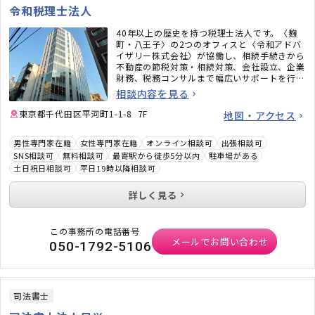
令和税理士法人
40年以上の歴史を持つ税理士法人です。〈麹
町・八王子〉の2つのオフィスと〈令和アドバ
イザリー株式会社〉が協働し、相続手続きから
不動産の節税対策・相続対策、会社設立、企業
財務、税務コンサルまで幅広いサポートを行っ
ています。機械的に進めるのではなく、お客様
相談内容を見る
一人ひとりの「お気持ち」に寄り添い、並走い
たします。お話を伺い、専門外だった場合には
東京都千代田区平河町1-1-8 7F
地図・アクセス
必要な各分野の専門職をお繋ぎいたします。ど
うぞお気軽にご相談ください。
男性専門家在籍
女性専門家在籍
オンライン相談可
出張相談可
SNS相談可
無料相談可
最寄駅から徒歩5分以内
駐車場がある
土日祝日相談可
平日19時以降相談可
詳しく見る
この事務所の電話番号
メールでお問い合わせ
050-1792-5106
司法書士