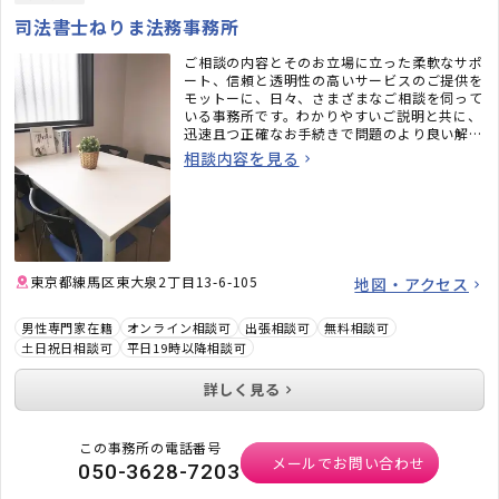
司法書士ねりま法務事務所
ご相談の内容とそのお立場に立った柔軟なサポ
ート、信頼と透明性の高いサービスのご提供を
モットーに、日々、さまざまなご相談を伺って
いる事務所です。わかりやすいご説明と共に、
迅速且つ正確なお手続きで問題のより良い解決
を目指します。
相談内容を見る
東京都練馬区東大泉2丁目13-6-105
地図・アクセス
男性専門家在籍
オンライン相談可
出張相談可
無料相談可
土日祝日相談可
平日19時以降相談可
詳しく見る
この事務所の電話番号
メールでお問い合わせ
050-3628-7203