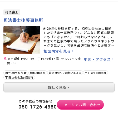
司法書士
司法書士後藤事務所
約20年の経験を有する、相続と会社法に精通
した司法書士事務所です。どんなに困難な問題
でも「できません」で終わらせないように、こ
れまでの経験の中で培ったノウハウやネットワ
ークを生かし、皆様を最適な解決へとお繋ぎし
ます。
相談内容を見る
東京都中野区中野二丁目29番15号 サンハイツ中
地図・アクセス
野506
男性専門家在籍
無料相談可
最寄駅から徒歩5分以内
土日祝日相談可
平日19時以降相談可
詳しく見る
この事務所の電話番号
メールでお問い合わせ
050-1726-4880