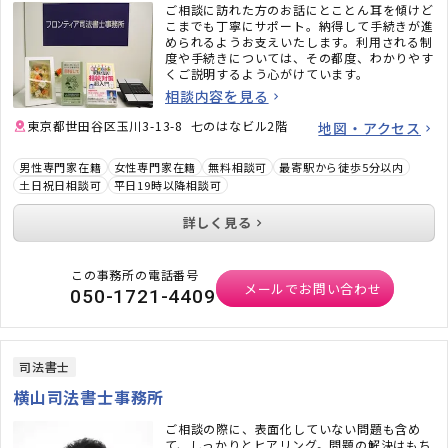
ご相談に訪れた方のお話にとことん耳を傾けど
こまでも丁寧にサポート。納得して手続きが進
められるようお支えいたします。利用される制
度や手続きについては、その都度、わかりやす
くご説明するよう心がけています。
相談内容を見る
東京都世田谷区玉川3-13-8 七のはなビル2階
地図・アクセス
男性専門家在籍
女性専門家在籍
無料相談可
最寄駅から徒歩5分以内
土日祝日相談可
平日19時以降相談可
詳しく見る
この事務所の電話番号
メールでお問い合わせ
050-1721-4409
司法書士
横山司法書士事務所
ご相談の際に、表面化していない問題も含め
て、しっかりとヒアリング。問題の解決はもち