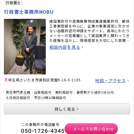
行政書士
行政書士事務所NOBU
建設業許可や産業廃棄物収集運搬業許可、解体
工事業登録を中心に、企業の事業運営に欠かせ
ない各種許認可申請をサポート。長年にわたり
メーカーの営業職として建設業界と関わってき
た経験を活かし、現場感覚を大切にした実務目
線で、事業の成長に寄り添いながら伴走支援し
相談内容を見る
ていきます。
埼玉県さいたま市浦和区常盤9-16-5-1105
地図・アクセス
男性専門家在籍
出張相談可
無料相談可
最寄駅から徒歩5分以内
土日祝日相談可
平日19時以降相談可
詳しく見る
この事務所の電話番号
メールでお問い合わせ
050-1726-4345