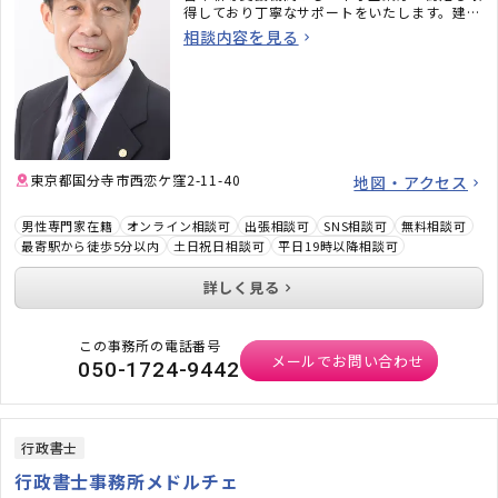
得しており丁寧なサポートをいたします。建設
業・産廃運送業等の許認可申請支援も扱ってお
相談内容を見る
ります。
東京都国分寺市西恋ケ窪2-11-40
地図・アクセス
男性専門家在籍
オンライン相談可
出張相談可
SNS相談可
無料相談可
最寄駅から徒歩5分以内
土日祝日相談可
平日19時以降相談可
詳しく見る
この事務所の電話番号
メールでお問い合わせ
050-1724-9442
行政書士
行政書士事務所メドルチェ