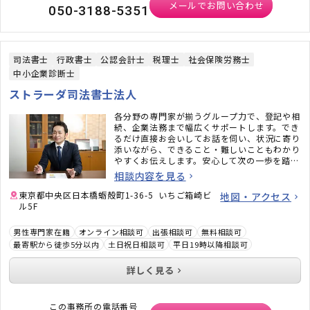
メールでお問い合わせ
050-3188-5351
司法書士
行政書士
公認会計士
税理士
社会保険労務士
中小企業診断士
ストラーダ司法書士法人
各分野の専門家が揃うグループ力で、登記や相
続、企業法務まで幅広くサポートします。でき
るだけ直接お会いしてお話を伺い、状況に寄り
添いながら、できること・難しいこともわかり
やすくお伝えします。安心して次の一歩を踏み
出せるよう、いっしょに道筋を整えていきま
相談内容を見る
す。
東京都中央区日本橋蛎殻町1-36-5 いちご箱崎ビ
地図・アクセス
ル5F
男性専門家在籍
オンライン相談可
出張相談可
無料相談可
最寄駅から徒歩5分以内
土日祝日相談可
平日19時以降相談可
詳しく見る
この事務所の電話番号