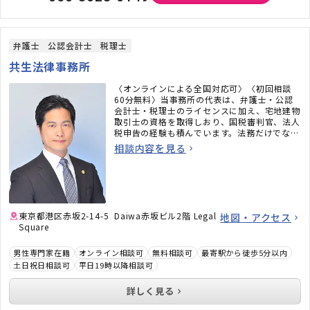
弁護士
公認会計士
税理士
共生法律事務所
〈オンラインによる全国対応可〉〈初回相談
60分無料〉当事務所の代表は、弁護士・公認
会計士・税理士のライセンスに加え、宅地建物
取引士の資格を取得しおり、国税審判官、法人
税申告の経験も積んでいます。法務だけでな
く、税務のことまで考えた包括的なサポートを
相談内容を見る
ご提供いたします。不動産・相続でお困りの
方、顧問弁護士×顧問税理士をお探しの方はお
気軽にご相談ください。
東京都港区赤坂2-14-5 Daiwa赤坂ビル2階 Legal
地図・アクセス
Square
男性専門家在籍
オンライン相談可
無料相談可
最寄駅から徒歩5分以内
土日祝日相談可
平日19時以降相談可
詳しく見る