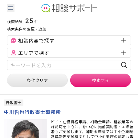
東京都の会社設立に強い専門家の検索結果
検索条件：
東京都
会社設立
25
検索結果
件
検索条件の変更・追加
相談内容で探す
エリアで探す
条件クリア
検索
する
行政書士
中川哲也行政書士事務所
ビザ・在留資格申請、補助金申請、建設業等の
許認可を中心に、を中心に婚前契約書・国際結
婚もご支援します。補助金申請では中小企業経
営革新等支援機関として中小企業庁の認定も取