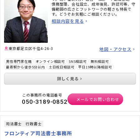
債務整理、会社設立、成年後見、許認可等、守
備範囲の広さとフットワークの軽さも特長で
す。どうぞお気軽にご相談ください。
相談内容を見る
東京都足立区千住4-26-3
地図・アクセス
男性専門家在籍
オンライン相談可
SNS相談可
無料相談可
最寄駅から徒歩5分以内
土日祝日相談可
平日19時以降相談可
詳しく見る
この事務所の電話番号
メールでお問い合わせ
050-3189-0852
司法書士
行政書士
フロンティア司法書士事務所