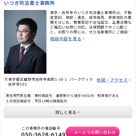
いつき司法書士事務所
東京・吉祥寺のいつき司法書士事務所は、不動
産登記、相続・遺言、成年後見、家族信託の業
務をはじめ、商業登記や会社設立、企業法務な
ど幅広い分野に対応。法律問題でのご心配ご
と、お困りの際には、ぜひ当事務所にご相談く
ださい。
相談内容を見る
東京都武蔵野市吉祥寺南町1-30-1 パークヴィラ
地図・アクセス
吉祥寺502
男性専門家在籍
無料相談可
最寄駅から徒歩5分以内
駐車場がある
土日祝日相談可
平日19時以降相談可
詳しく見る
この事務所の電話番号
メールでお問い合わせ
050-3628-6149