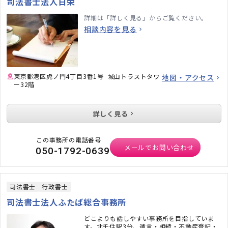
司法書士法人日栄
詳細は「詳しく見る」からご覧ください。
相談内容を見る
東京都港区虎ノ門4丁目3番1号 城山トラストタワ
地図・アクセス
ー32階
詳しく見る
この事務所の電話番号
メールでお問い合わせ
050-1792-0639
司法書士
行政書士
司法書士法人ふたば総合事務所
どこよりも話しやすい事務所を目指していま
す。北千住駅3分、遺言・相続・不動産登記・