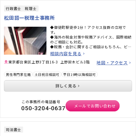
行政書士
税理士
松田詔一税理士事務所
◆御徒町駅徒歩1分！アクセス抜群の立地で
す。
◆海外の税金対策や税務アドバイス、国際相続
のご相談にも対応。
◆税務・会計に関するご相談はもちろん、ビザ
取得等、外国籍の方の支援にも力を入れていま
相談内容を見る
す。
東京都台東区上野3丁目16-3 上野鈴木ビル3階
地図・アクセス
男性専門家在籍
土日祝日相談可
平日19時以降相談可
詳しく見る
この事務所の電話番号
メールでお問い合わせ
050-3204-0637
司法書士