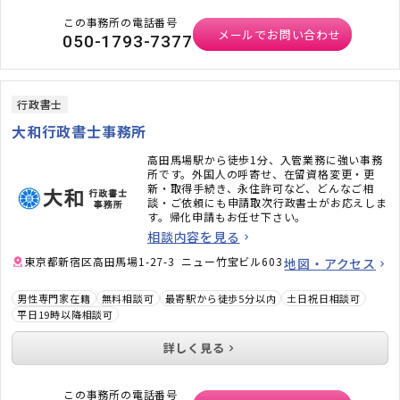
この事務所の電話番号
メールでお問い合わせ
050-1793-7377
行政書士
大和行政書士事務所
高田馬場駅から徒歩1分、入管業務に強い事務
所です。外国人の呼寄せ、在留資格変更・更
新・取得手続き、永住許可など、どんなご相
談・ご依頼にも申請取次行政書士がお応えしま
す。帰化申請もお任せ下さい。
相談内容を見る
東京都新宿区高田馬場1-27-3 ニュー竹宝ビル603
地図・アクセス
男性専門家在籍
無料相談可
最寄駅から徒歩5分以内
土日祝日相談可
平日19時以降相談可
詳しく見る
この事務所の電話番号