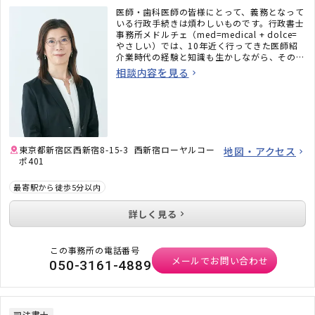
医師・歯科医師の皆様にとって、義務となって
いる行政手続きは煩わしいものです。行政書士
事務所メドルチェ（med=medical + dolce=
やさしい）では、10年近く行ってきた医師紹
介業時代の経験と知識も生かしながら、その名
の通り個別のご事情やご専門性をを汲み取った
相談内容を見る
丁寧なサポートをさせて頂きます。
東京都新宿区西新宿8-15-3 西新宿ローヤルコー
地図・アクセス
ポ401
最寄駅から徒歩5分以内
詳しく見る
この事務所の電話番号
メールでお問い合わせ
050-3161-4889
司法書士