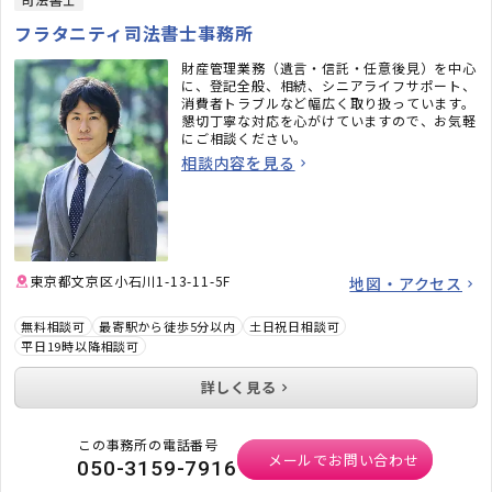
フラタニティ司法書士事務所
財産管理業務（遺言・信託・任意後見）を中心
に、登記全般、相続、シニアライフサポート、
消費者トラブルなど幅広く取り扱っています。
懇切丁寧な対応を心がけていますので、お気軽
にご相談ください。
相談内容を見る
東京都文京区小石川1-13-11-5F
地図・アクセス
無料相談可
最寄駅から徒歩5分以内
土日祝日相談可
平日19時以降相談可
詳しく見る
この事務所の電話番号
メールでお問い合わせ
050-3159-7916