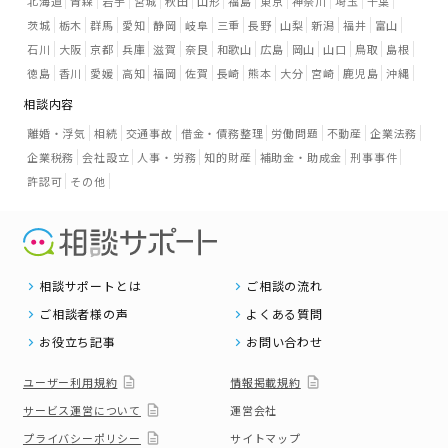
北海道
青森
岩手
宮城
秋田
山形
福島
東京
神奈川
埼玉
千葉
茨城
栃木
群馬
愛知
静岡
岐阜
三重
長野
山梨
新潟
福井
富山
石川
大阪
京都
兵庫
滋賀
奈良
和歌山
広島
岡山
山口
鳥取
島根
徳島
香川
愛媛
高知
福岡
佐賀
長崎
熊本
大分
宮崎
鹿児島
沖縄
相談内容
離婚・浮気
相続
交通事故
借金・債務整理
労働問題
不動産
企業法務
企業税務
会社設立
人事・労務
知的財産
補助金・助成金
刑事事件
許認可
その他
相談サポートとは
ご相談の流れ
ご相談者様の声
よくある質問
お役立ち記事
お問い合わせ
ユーザー利用規約
情報掲載規約
サービス運営について
運営会社
プライバシーポリシー
サイトマップ