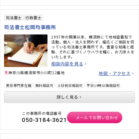
司法書士
行政書士
司法書士松岡均事務所
1997年の開業以来、横須賀にて地域密着型で
活動。個人・法人を問わず、幅広くご相談を伺
っている司法書士事務所です。豊富な知識と経
験、それに基づくノウハウを糧に、お力添えを
いたします。
相談内容を見る
神奈川県横須賀市小川町12番地
地図・アクセス
男性専門家在籍
無料相談可
土日祝日相談可
平日19時以降相談可
詳しく見る
この事務所の電話番号
メールでお問い合わせ
050-3184-3621