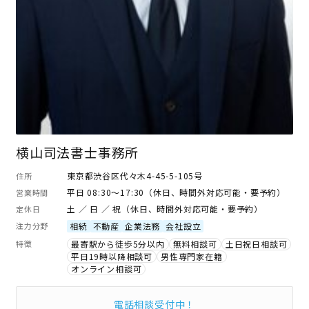
横山司法書士事務所
東京都渋谷区代々木4-45-5-105号
住所
平日 08:30～17:30（休日、時間外対応可能・要予約）
営業時間
土 ／ 日 ／ 祝（休日、時間外対応可能・要予約）
定休日
注力分野
相続
不動産
企業法務
会社設立
特徴
最寄駅から徒歩5分以内
無料相談可
土日祝日相談可
平日19時以降相談可
男性専門家在籍
オンライン相談可
電話相談受付中！