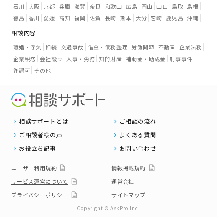
石川
大阪
京都
兵庫
滋賀
奈良
和歌山
広島
岡山
山口
鳥取
島根
徳島
香川
愛媛
高知
福岡
佐賀
長崎
熊本
大分
宮崎
鹿児島
沖縄
相談内容
離婚・浮気
相続
交通事故
借金・債務整理
労働問題
不動産
企業法務
企業税務
会社設立
人事・労務
知的財産
補助金・助成金
刑事事件
許認可
その他
相談サポートとは
ご相談の流れ
ご相談者様の声
よくある質問
お役立ち記事
お問い合わせ
ユーザー利用規約
情報掲載規約
サービス運営について
運営会社
プライバシーポリシー
サイトマップ
Copyright © AskPro.Inc.