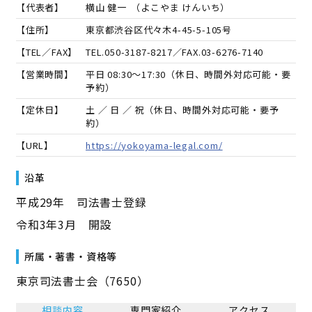
【代表者】
横山 健一
（
よこやま けんいち
）
【住所】
東京都渋谷区代々木4-45-5-105号
【TEL／FAX】
TEL.
050-3187-8217
／FAX.
03-6276-7140
【営業時間】
平日 08:30～17:30（休日、時間外対応可能・要
予約）
【定休日】
土 ／ 日 ／ 祝（休日、時間外対応可能・要予
約）
【URL】
https://yokoyama-legal.com/
沿革
平成29年 司法書士登録
令和3年3月 開設
所属・著書・資格等
東京司法書士会（7650）
相談内容
専門家紹介
アクセス