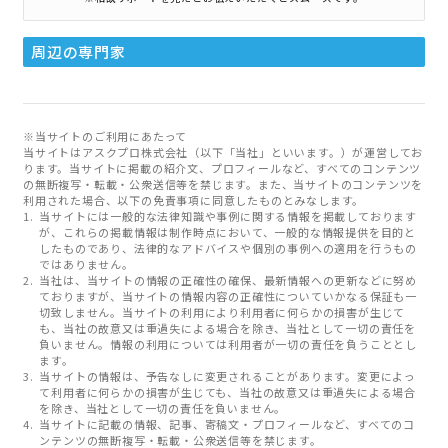
周辺の専門家
※当サイトのご利用にあたって
当サイトはアスクプロ株式会社（以下「当社」といいます。）が運営してお
ります。当サイトに掲載の紹介文、プロフィールなど、すべてのコンテンツ
の無断複写・転載・公衆送信等を禁じます。また、当サイトのコンテンツを
利用された場合、以下の免責事項に同意したものとみなします。
当サイトには一般的な法律知識や事例に関する情報を掲載しております
が、これらの掲載情報は制作時点において、一般的な情報提供を目的と
したものであり、法律的なアドバイスや個別の事例への適用を行うもの
ではありません。
当社は、当サイトの情報の正確性の確保、最新情報への更新などに努め
ておりますが、当サイトの情報内容の正確性についていかなる保証も一
切致しません。当サイトの利用により利用者に何らかの損害が生じて
も、当社の故意又は重過失による場合を除き、当社として一切の責任を
負いません。情報の利用については利用者が一切の責任を負うこととし
ます。
当サイトの情報は、予告なしに変更されることがあります。変更によっ
て利用者に何らかの損害が生じても、当社の故意又は重過失による場合
を除き、当社として一切の責任を負いません。
当サイトに記載の情報、記事、寄稿文・プロフィールなど、すべてのコ
ンテンツの無断複写・転載・公衆送信等を禁じます。