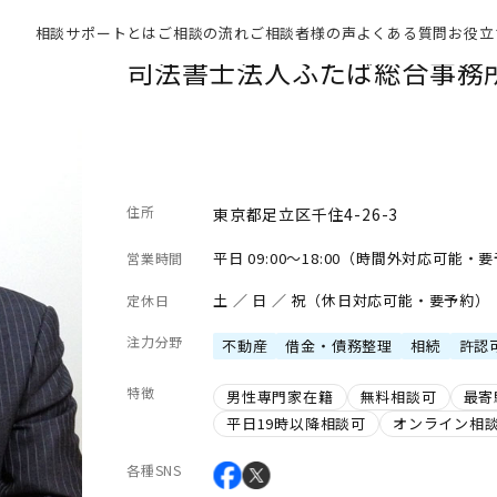
相談サポートとは
ご相談の流れ
ご相談者様の声
よくある質問
お役立
司法書士法人ふたば総合事務
住所
東京都足立区千住4-26-3
平日 09:00～18:00（時間外対応可能・
営業時間
土 ／ 日 ／ 祝（休日対応可能・要予約）
定休日
注力分野
不動産
借金・債務整理
相続
許認
特徴
男性専門家在籍
無料相談可
最寄
平日19時以降相談可
オンライン相
各種SNS