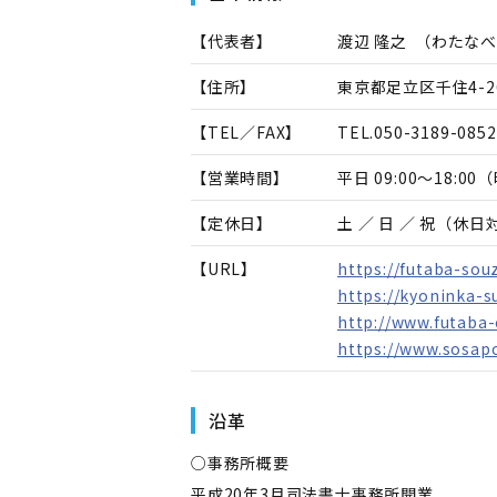
【代表者】
渡辺 隆之
（
わたなべ
【住所】
東京都足立区千住4-26
【TEL／FAX】
TEL.
050-3189-0852
【営業時間】
平日 09:00～18:
【定休日】
土 ／ 日 ／ 祝（休
【URL】
https://futaba-so
https://kyoninka-s
http://www.futaba-
https://www.sosapo
沿革
○事務所概要
平成20年3月司法書士事務所開業