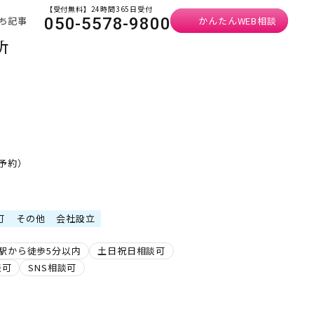
【受付無料】24時間365日受付
ち記事
かんたんWEB相談
050-5578-9800
所
要予約）
可
その他
会社設立
駅から徒歩5分以内
土日祝日相談可
談可
SNS相談可