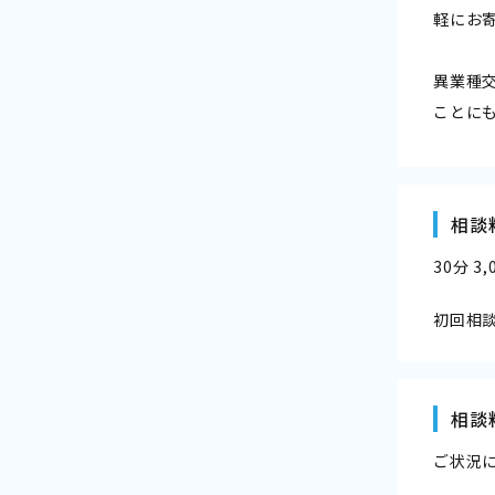
軽にお
異業種
ことに
相談
30分 3
初回相
相談
ご状況