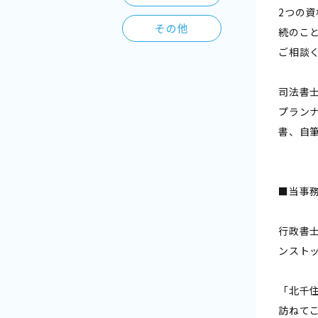
2つの
その他
続のこ
ご相談
司法書
プラン
書、自
■当事
行政書
ンスト
「北千
訪ねて