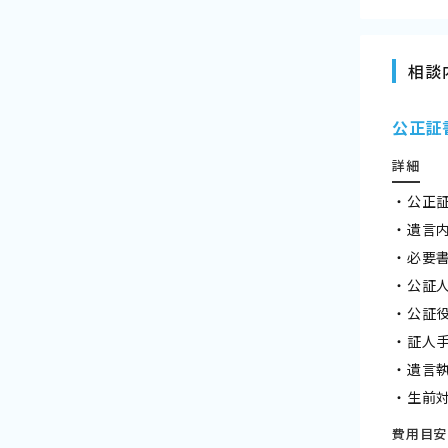
相談
公正証
詳細
・公正
・遺言
・必要
・公証
・公証
・証人
・遺言
・生前
費用目安