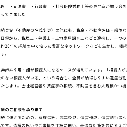
税理士・司法書士・行政書士・社会保険労務士等の専門家が揃う合同
わってきました。
相続登記（不動産の名義変更）の他にも、税金・不動産評価・紛争な
は日頃から、税理士・弁護士・土地家屋調査士などと連携し、一つの
。約20年の経験の中で培った豊富なネットワークなども生かし、相
ます。
兄弟姉妹や甥・姪が相続人になるケースが増えています。「相続人が
識のない相続人がいる」という場合も、全員が納得しやすい遺産分割
いたします。会社経営者や資産家の相続、不動産を含む大規模かつ複
対策のご相談も承ります
相続に備えるための、家族信託、成年後見、遺言作成、遺言執行者へ
能です。皆様の思いやご事情を丁寧に伺い、最適な対策を共に考えご