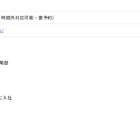
日、時間外対応可能・要予約）
p/
／略歴
に入社
、