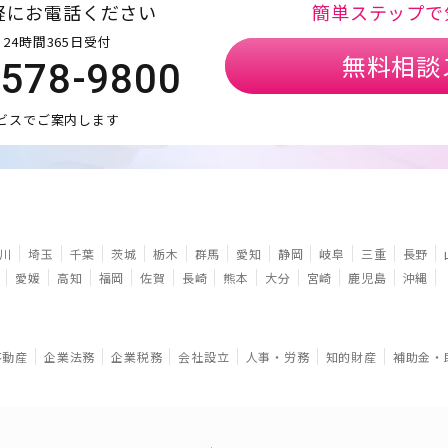
軽にお電話ください
簡単ステップで
24時間365日受付
無料相談
5578-9800
ビスでご案内します
川
埼玉
千葉
茨城
栃木
群馬
愛知
静岡
岐阜
三重
長野
愛媛
高知
福岡
佐賀
長崎
熊本
大分
宮崎
鹿児島
沖縄
不動産
企業法務
企業税務
会社設立
人事・労務
知的財産
補助金・