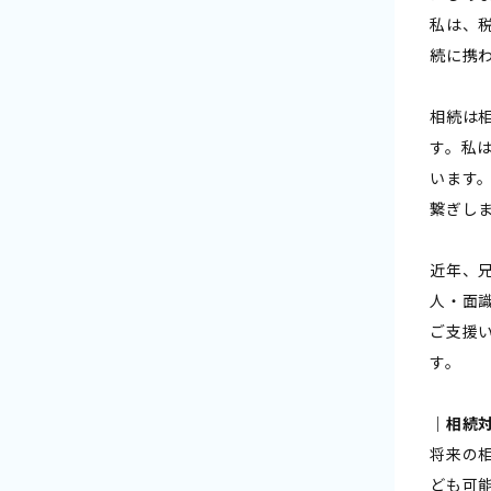
私は、
続に携
相続は
す。私
います
繋ぎし
近年、
人・面
ご支援
す。
｜相続
将来の
ども可