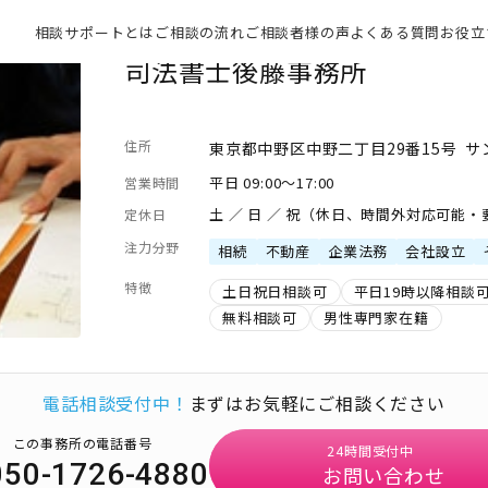
相談サポートとは
ご相談の流れ
ご相談者様の声
よくある質問
お役立
司法書士後藤事務所
住所
東京都中野区中野二丁目29番15号 サ
平日 09:00～17:00
営業時間
土 ／ 日 ／ 祝（休日、時間外対応可能
定休日
注力分野
相続
不動産
企業法務
会社設立
特徴
土日祝日相談可
平日19時以降相談
無料相談可
男性専門家在籍
電話相談受付中！
まずはお気軽にご相談ください
この事務所の電話番号
24時間受付中
050-1726-4880
お問い合わせ