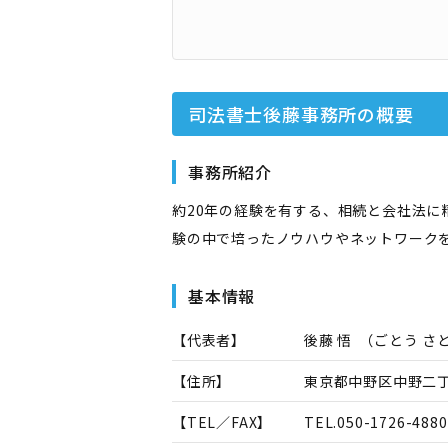
司法書士後藤事務所
の概要
事務所紹介
約20年の経験を有する、相続と会社法
験の中で培ったノウハウやネットワーク
基本情報
【代表者】
後藤 悟
（
ごとう さ
【住所】
東京都中野区中野二丁目
【TEL／FAX】
TEL.
050-1726-4880