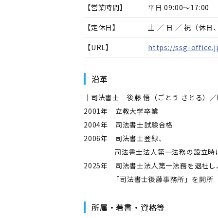
【営業時間】
平日 09:00～17:00
【定休日】
土 ／ 日 ／ 祝（休
【URL】
https://ssg-office.j
沿革
｜司法書士 後藤 悟（ごとう さとる）
2001年 立教大学卒業
2004年 司法書士試験合格
2006年 司法書士登録、
司法書士法人第一法務の設立時
2025年 司法書士法人第一法務を退社し
「司法書士後藤事務所」を開所
所属・著書・資格等