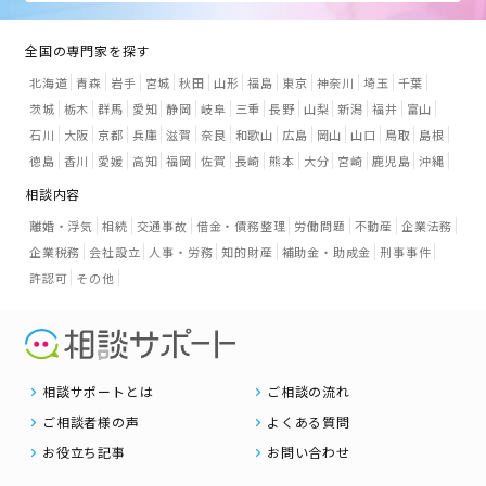
全国の専門家を探す
北海道
青森
岩手
宮城
秋田
山形
福島
東京
神奈川
埼玉
千葉
茨城
栃木
群馬
愛知
静岡
岐阜
三重
長野
山梨
新潟
福井
富山
石川
大阪
京都
兵庫
滋賀
奈良
和歌山
広島
岡山
山口
鳥取
島根
徳島
香川
愛媛
高知
福岡
佐賀
長崎
熊本
大分
宮崎
鹿児島
沖縄
相談内容
離婚・浮気
相続
交通事故
借金・債務整理
労働問題
不動産
企業法務
企業税務
会社設立
人事・労務
知的財産
補助金・助成金
刑事事件
許認可
その他
相談サポートとは
ご相談の流れ
ご相談者様の声
よくある質問
お役立ち記事
お問い合わせ