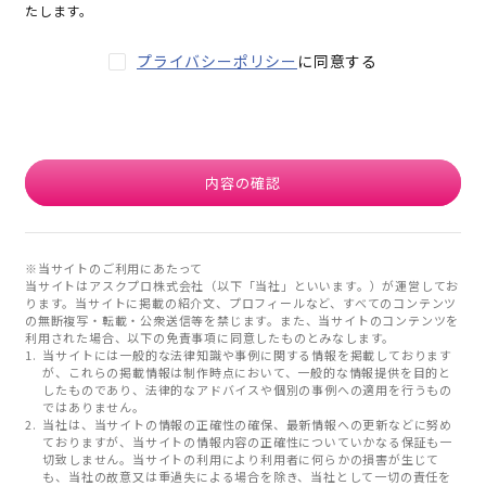
たします。
プライバシーポリシー
に同意する
内容の確認
※当サイトのご利用にあたって
当サイトはアスクプロ株式会社（以下「当社」といいます。）が運営してお
ります。当サイトに掲載の紹介文、プロフィールなど、すべてのコンテンツ
の無断複写・転載・公衆送信等を禁じます。また、当サイトのコンテンツを
利用された場合、以下の免責事項に同意したものとみなします。
当サイトには一般的な法律知識や事例に関する情報を掲載しております
が、これらの掲載情報は制作時点において、一般的な情報提供を目的と
したものであり、法律的なアドバイスや個別の事例への適用を行うもの
ではありません。
当社は、当サイトの情報の正確性の確保、最新情報への更新などに努め
ておりますが、当サイトの情報内容の正確性についていかなる保証も一
切致しません。当サイトの利用により利用者に何らかの損害が生じて
も、当社の故意又は重過失による場合を除き、当社として一切の責任を