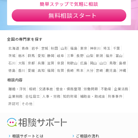
簡単ステップで気軽に相談
無料相談スタート
全国の専門家を探す
北海道
青森
岩手
宮城
秋田
山形
福島
東京
神奈川
埼玉
千葉
茨城
栃木
群馬
愛知
静岡
岐阜
三重
長野
山梨
新潟
福井
富山
石川
大阪
京都
兵庫
滋賀
奈良
和歌山
広島
岡山
山口
鳥取
島根
徳島
香川
愛媛
高知
福岡
佐賀
長崎
熊本
大分
宮崎
鹿児島
沖縄
相談内容
離婚・浮気
相続
交通事故
借金・債務整理
労働問題
不動産
企業法務
企業税務
会社設立
人事・労務
知的財産
補助金・助成金
刑事事件
許認可
その他
相談サポートとは
ご相談の流れ