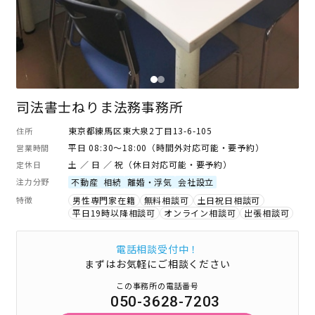
司法書士ねりま法務事務所
東京都練馬区東大泉2丁目13-6-105
住所
平日 08:30～18:00（時間外対応可能・要予約）
営業時間
土 ／ 日 ／ 祝（休日対応可能・要予約）
定休日
注力分野
不動産
相続
離婚・浮気
会社設立
特徴
男性専門家在籍
無料相談可
土日祝日相談可
平日19時以降相談可
オンライン相談可
出張相談可
電話相談受付中！
まずはお気軽にご相談ください
この事務所の電話番号
050-3628-7203