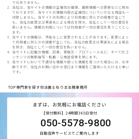
ではありません。
当社は、当サイトの情報の正確性の確保、最新情報への更新などに努め
ておりますが、当サイトの情報内容の正確性についていかなる保証も一
切致しません。当サイトの利用により利用者に何らかの損害が生じて
も、当社の故意又は重過失による場合を除き、当社として一切の責任を
負いません。情報の利用については利用者が一切の責任を負うこととし
ます。
当サイトの情報は、予告なしに変更されることがあります。変更によっ
て利用者に何らかの損害が生じても、当社の故意又は重過失による場合
を除き、当社として一切の責任を負いません。
当サイトに記載の情報、記事、寄稿文・プロフィールなど、すべてのコ
ンテンツの無断複写・転載・公衆送信等を禁じます。
当サイトにおいて不適切な情報や誤った情報を見つけた場合には、お手
数ですが、当社のお問い合わせ窓口まで情報をご提供いただけると幸い
です。
TOP
専門家を探す
司法書士ねりま法務事務所
まずは、お気軽にお電話ください
【受付無料】24時間365日受付
050-5578-9800
自動音声サービスでご案内します