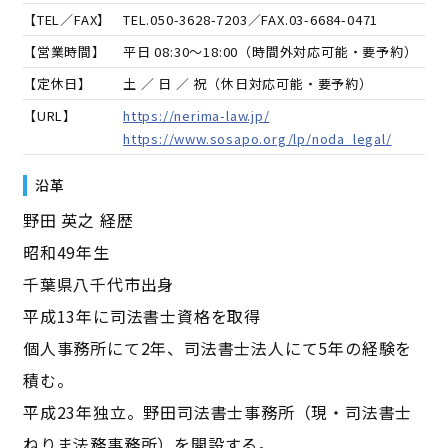
【TEL／FAX】
TEL.
050-3628-7203
／FAX.
03-6684-0471
【営業時間】
平日 08:30～18:00（時間外対応可能・要予約）
【定休日】
土 ／ 日 ／ 祝（休日対応可能・要予約）
【URL】
https://nerima-law.jp/
https://www.sosapo.org/lp/noda_legal/
沿革
野田 英之 経歴
昭和49年生
千葉県八千代市出身
平成13年に司法書士資格を取得
個人事務所にて2年、司法書士法人にて5年の経験を
積む。
平成23年独立。野田司法書士事務所（現・司法書士
ねりま法務事務所）を開設する。