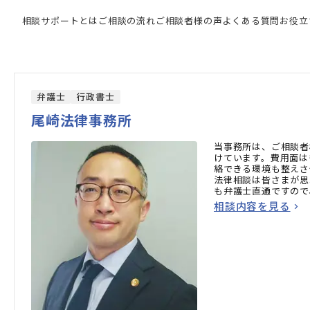
門家の検索結果
相談サポートとは
ご相談の流れ
ご相談者様の声
よくある質問
お役立
弁護士
行政書士
尾崎法律事務所
当事務所は、ご相談者
けています。費用面は
絡できる環境も整えさ
法律相談は皆さまが思
も弁護士直通ですので
相談内容を見る