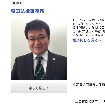
弁護士
原田法律事務所
お一人お一人のご相談
を心がけております。
法律問題は、早目にご
る前に弁護士ご相談頂
多々あります。まだ紛
さい。
相談内容を見る
静岡県沼津市大手町4
詳しく見る
土日祝日相談可