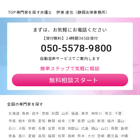
TOP
専門家を探す
弁護士 伊東 達也（静岡法律事務所）
まずは、お気軽にお電話ください
【受付無料】24時間365日受付
050-5578-9800
自動音声サービスでご案内します
簡単ステップで気軽に相談
無料相談スタート
全国の専門家を探す
北海道
青森
岩手
宮城
秋田
山形
福島
東京
神奈川
埼玉
千葉
茨城
栃木
群馬
愛知
静岡
岐阜
三重
長野
山梨
新潟
福井
富山
石川
大阪
京都
兵庫
滋賀
奈良
和歌山
広島
岡山
山口
鳥取
島根
徳島
香川
愛媛
高知
福岡
佐賀
長崎
熊本
大分
宮崎
鹿児島
沖縄