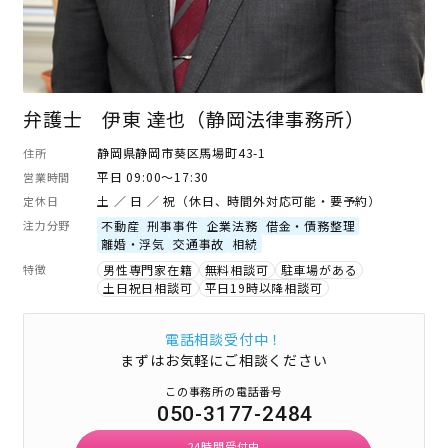
弁護士 伊東 達也（静岡法律事務所）
静岡県静岡市葵区馬場町43-1
住所
平日 09:00～17:30
営業時間
土 ／ 日 ／ 祝（休日、時間外対応可能・要予約）
定休日
注力分野
不動産
刑事事件
企業法務
借金・債務整理
離婚・浮気
交通事故
相続
特徴
男性専門家在籍
無料相談可
駐車場がある
土日祝日相談可
平日19時以降相談可
電話相談受付中！
まずはお気軽にご相談ください
この事務所の電話番号
050-3177-2484
24時間受付中