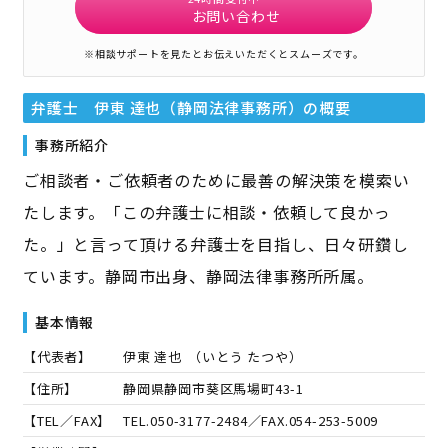
お問い合わせ
※相談サポートを見たとお伝えいただくとスムーズです。
弁護士 伊東 達也（静岡法律事務所）
の概要
事務所紹介
ご相談者・ご依頼者のために最善の解決策を模索い
たします。「この弁護士に相談・依頼して良かっ
た。」と言って頂ける弁護士を目指し、日々研鑽し
ています。静岡市出身、静岡法律事務所所属。
基本情報
【代表者】
伊東 達也
（
いとう たつや
）
【住所】
静岡県静岡市葵区馬場町43-1
【TEL／FAX】
TEL.
050-3177-2484
／FAX.
054-253-5009