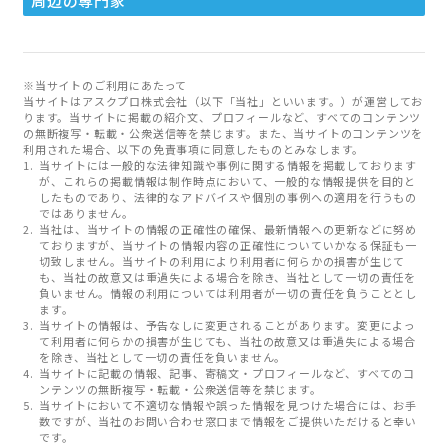
周辺の専門家
※当サイトのご利用にあたって
当サイトはアスクプロ株式会社（以下「当社」といいます。）が運営してお
ります。当サイトに掲載の紹介文、プロフィールなど、すべてのコンテンツ
の無断複写・転載・公衆送信等を禁じます。また、当サイトのコンテンツを
利用された場合、以下の免責事項に同意したものとみなします。
当サイトには一般的な法律知識や事例に関する情報を掲載しております
が、これらの掲載情報は制作時点において、一般的な情報提供を目的と
したものであり、法律的なアドバイスや個別の事例への適用を行うもの
ではありません。
当社は、当サイトの情報の正確性の確保、最新情報への更新などに努め
ておりますが、当サイトの情報内容の正確性についていかなる保証も一
切致しません。当サイトの利用により利用者に何らかの損害が生じて
も、当社の故意又は重過失による場合を除き、当社として一切の責任を
負いません。情報の利用については利用者が一切の責任を負うこととし
ます。
当サイトの情報は、予告なしに変更されることがあります。変更によっ
て利用者に何らかの損害が生じても、当社の故意又は重過失による場合
を除き、当社として一切の責任を負いません。
当サイトに記載の情報、記事、寄稿文・プロフィールなど、すべてのコ
ンテンツの無断複写・転載・公衆送信等を禁じます。
当サイトにおいて不適切な情報や誤った情報を見つけた場合には、お手
数ですが、当社のお問い合わせ窓口まで情報をご提供いただけると幸い
です。