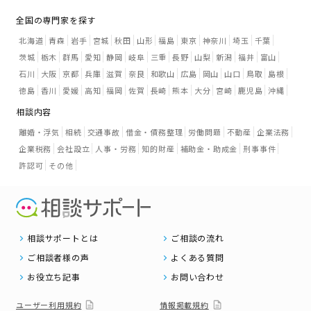
全国の専門家を探す
北海道
青森
岩手
宮城
秋田
山形
福島
東京
神奈川
埼玉
千葉
茨城
栃木
群馬
愛知
静岡
岐阜
三重
長野
山梨
新潟
福井
富山
石川
大阪
京都
兵庫
滋賀
奈良
和歌山
広島
岡山
山口
鳥取
島根
徳島
香川
愛媛
高知
福岡
佐賀
長崎
熊本
大分
宮崎
鹿児島
沖縄
相談内容
離婚・浮気
相続
交通事故
借金・債務整理
労働問題
不動産
企業法務
企業税務
会社設立
人事・労務
知的財産
補助金・助成金
刑事事件
許認可
その他
相談サポートとは
ご相談の流れ
ご相談者様の声
よくある質問
お役立ち記事
お問い合わせ
ユーザー利用規約
情報掲載規約