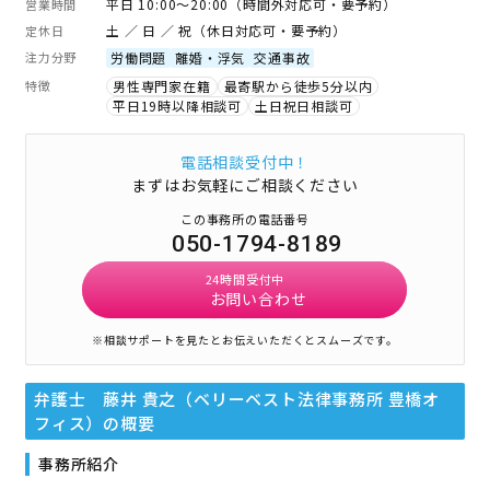
平日 10:00～20:00（時間外対応可・要予約）
営業時間
土 ／ 日 ／ 祝（休日対応可・要予約）
定休日
注力分野
労働問題
離婚・浮気
交通事故
特徴
男性専門家在籍
最寄駅から徒歩5分以内
平日19時以降相談可
土日祝日相談可
電話相談受付中！
まずはお気軽にご相談ください
この事務所の電話番号
050-1794-8189
24時間受付中
お問い合わせ
※相談サポートを見たとお伝えいただくとスムーズです。
弁護士 藤井 貴之（ベリーベスト法律事務所 豊橋オ
フィス）
の概要
事務所紹介