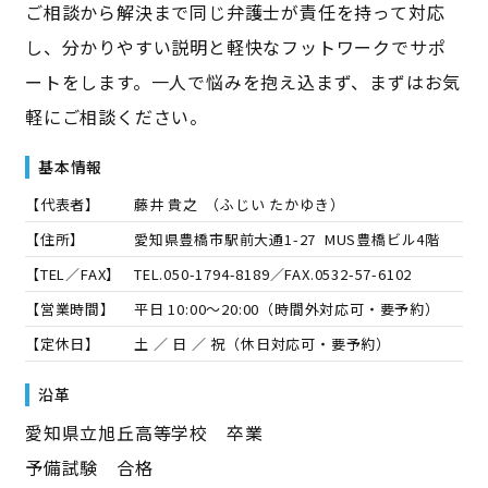
ご相談から解決まで同じ弁護士が責任を持って対応
し、分かりやすい説明と軽快なフットワークでサポ
ートをします。一人で悩みを抱え込まず、まずはお気
軽にご相談ください。
基本情報
【代表者】
藤井 貴之
（
ふじい たかゆき
）
【住所】
愛知県豊橋市駅前大通1-27 MUS豊橋ビル4階
【TEL／FAX】
TEL.
050-1794-8189
／FAX.
0532-57-6102
【営業時間】
平日 10:00～20:00（時間外対応可・要予約）
【定休日】
土 ／ 日 ／ 祝（休日対応可・要予約）
沿革
愛知県立旭丘高等学校 卒業
予備試験 合格