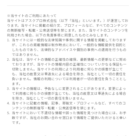
※当サイトのご利用にあたって
当サイトはアスクプロ株式会社（以下「当社」といいます。）が運営してお
ります。当サイトに掲載の紹介文、プロフィールなど、すべてのコンテンツ
の無断複写・転載・公衆送信等を禁じます。また、当サイトのコンテンツを
利用された場合、以下の免責事項に同意したものとみなします。
当サイトには一般的な法律知識や事例に関する情報を掲載しております
が、これらの掲載情報は制作時点において、一般的な情報提供を目的と
したものであり、法律的なアドバイスや個別の事例への適用を行うもの
ではありません。
当社は、当サイトの情報の正確性の確保、最新情報への更新などに努め
ておりますが、当サイトの情報内容の正確性についていかなる保証も一
切致しません。当サイトの利用により利用者に何らかの損害が生じて
も、当社の故意又は重過失による場合を除き、当社として一切の責任を
負いません。情報の利用については利用者が一切の責任を負うこととし
ます。
当サイトの情報は、予告なしに変更されることがあります。変更によっ
て利用者に何らかの損害が生じても、当社の故意又は重過失による場合
を除き、当社として一切の責任を負いません。
当サイトに記載の情報、記事、寄稿文・プロフィールなど、すべてのコ
ンテンツの無断複写・転載・公衆送信等を禁じます。
当サイトにおいて不適切な情報や誤った情報を見つけた場合には、お手
数ですが、当社のお問い合わせ窓口まで情報をご提供いただけると幸い
です。