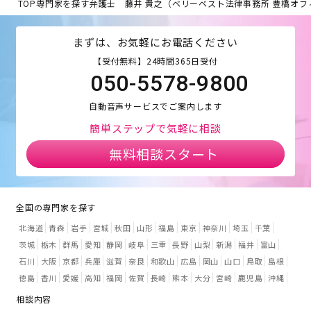
TOP
専門家を探す
弁護士 藤井 貴之（ベリーベスト法律事務所 豊橋オフ
まずは、お気軽にお電話ください
【受付無料】24時間365日受付
050-5578-9800
自動音声サービスでご案内します
簡単ステップで気軽に相談
無料相談スタート
全国の専門家を探す
北海道
青森
岩手
宮城
秋田
山形
福島
東京
神奈川
埼玉
千葉
茨城
栃木
群馬
愛知
静岡
岐阜
三重
長野
山梨
新潟
福井
富山
石川
大阪
京都
兵庫
滋賀
奈良
和歌山
広島
岡山
山口
鳥取
島根
徳島
香川
愛媛
高知
福岡
佐賀
長崎
熊本
大分
宮崎
鹿児島
沖縄
相談内容