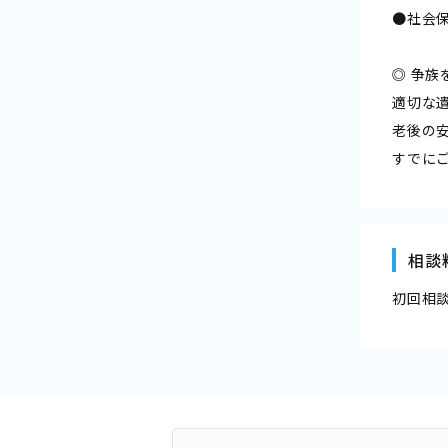
●社会
◎ 争族
適切な
老後の
すでに
相談
初回相