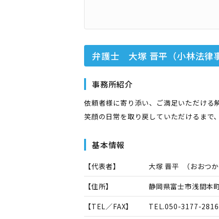
弁護士 大塚 晋平（小林法律
事務所紹介
依頼者様に寄り添い、ご満足いただける
笑顔の日常を取り戻していただけるまで
基本情報
【代表者】
大塚 晋平
（
おおつか
【住所】
静岡県富士市浅間本町2
【TEL／FAX】
TEL.
050-3177-2816