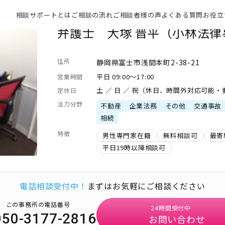
相談サポートとは
ご相談の流れ
ご相談者様の声
よくある質問
お役立
弁護士 大塚 晋平（小林法律
住所
静岡県富士市浅間本町2-38-21
平日 09:00～17:00
営業時間
土 ／ 日 ／ 祝（休日、時間外対応可能
定休日
注力分野
不動産
企業法務
その他
交通事故
相続
特徴
男性専門家在籍
無料相談可
最寄
平日19時以降相談可
電話相談受付中！
まずはお気軽にご相談ください
この事務所の電話番号
24時間受付中
050-3177-2816
お問い合わせ