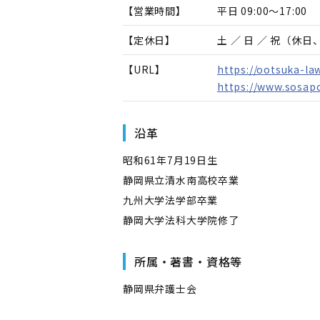
【営業時間】
平日 09:00～17:00
【定休日】
土 ／ 日 ／ 祝（休
【URL】
https://ootsuka-la
https://www.sosapo
沿革
昭和61年7月19日生
静岡県立清水南高校卒業
九州大学法学部卒業
静岡大学法科大学院修了
所属・著書・資格等
静岡県弁護士会