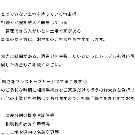
ことのできない土地を持っている地主様
の相続人が被相続人と同居している
に、管理できる人がいない土地や家がある
ご事情のある方は、お早めのご相談をおすすめします。
の効力に疑問がある、遺留分を主張したいといったトラブルも対応可
発展した場合もご相談ください。
手続きをワンストップサービスで承ります ◎
後のご多忙な時期に相続手続きをご家族だけで行うのは大きな負担で
士は他の士業とも連携しておりますので、相続手続きをまとめておま
士：遺産分割の提案や調停等
士：相続税の計算や申告等
書士：土地や建物の名義変更等