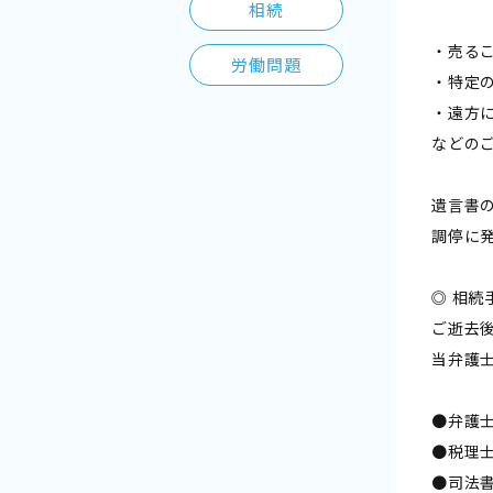
相続
・売る
労働問題
・特定
・遠方
などの
遺言書
調停に
◎ 相続
ご逝去
当弁護
●弁護
●税理
●司法