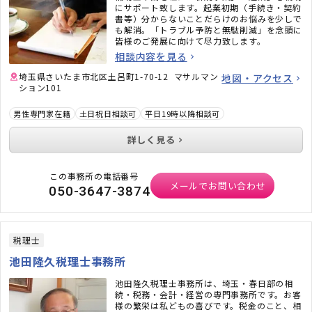
にサポート致します。起業初期（手続き・契約
書等）分からないことだらけのお悩みを少しで
も解消。「トラブル予防と無駄削減」を念頭に
皆様のご発展に向けて尽力致します。
相談内容を見る
埼玉県さいたま市北区土呂町1-70-12 マサルマン
地図・アクセス
ション101
男性専門家在籍
土日祝日相談可
平日19時以降相談可
詳しく見る
この事務所の電話番号
メールでお問い合わせ
050-3647-3874
税理士
池田隆久税理士事務所
池田隆久税理士事務所は、埼玉・春日部の相
続・税務・会計・経営の専門事務所です。お客
様の繁栄は私どもの喜びです。税金のこと、相