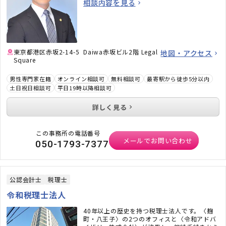
相談内容を見る
ご提供いたします。不動産・相続でお困りの
方、顧問弁護士×顧問税理士をお探しの方はお
気軽にご相談ください。
東京都港区赤坂2-14-5 Daiwa赤坂ビル2階 Legal
地図・アクセス
Square
男性専門家在籍
オンライン相談可
無料相談可
最寄駅から徒歩5分以内
土日祝日相談可
平日19時以降相談可
詳しく見る
この事務所の電話番号
メールでお問い合わせ
050-1793-7377
公認会計士
税理士
令和税理士法人
40年以上の歴史を持つ税理士法人です。〈麹
町・八王子〉の2つのオフィスと〈令和アドバ