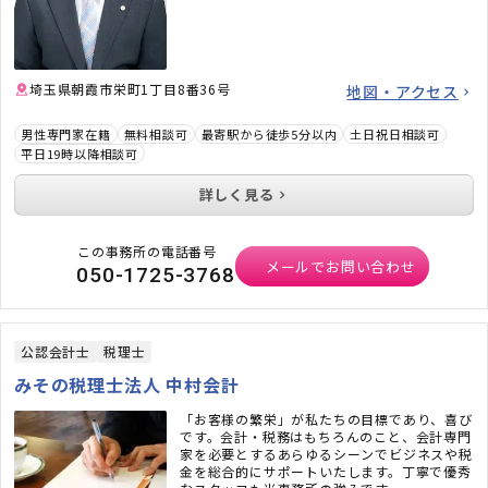
埼玉県朝霞市栄町1丁目8番36号
地図・アクセス
男性専門家在籍
無料相談可
最寄駅から徒歩5分以内
土日祝日相談可
平日19時以降相談可
詳しく見る
この事務所の電話番号
メールでお問い合わせ
050-1725-3768
公認会計士
税理士
みその税理士法人 中村会計
「お客様の繁栄」が私たちの目標であり、喜び
です。会計・税務はもちろんのこと、会計専門
家を必要とするあらゆるシーンでビジネスや税
金を総合的にサポートいたします。丁寧で優秀