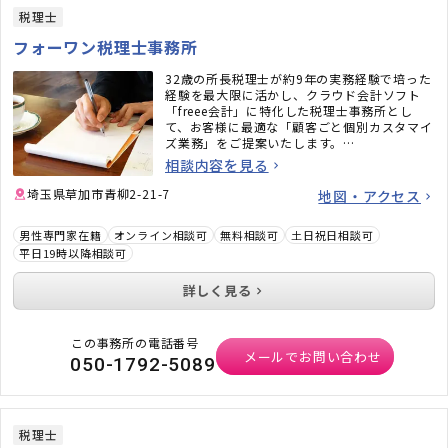
税理士
フォーワン税理士事務所
32歳の所長税理士が約9年の実務経験で培った
経験を最大限に活かし、クラウド会計ソフト
「freee会計」に特化した税理士事務所とし
て、お客様に最適な「顧客ごと個別カスタマイ
ズ業務」をご提案いたします。
私たちは、freee会計専門税理士として自動
相談内容を見る
化・効率化を推進します。この徹底した効率化
によって生まれた「時間」という余白を、お客
埼玉県草加市青柳2-21-7
地図・アクセス
様との深い対話に充てること。それこそが私た
ちのこだわりです。貴社の成長をバックアップ
男性専門家在籍
オンライン相談可
無料相談可
土日祝日相談可
するビジネスパートナーとして全力でサポート
平日19時以降相談可
いたします。
詳しく見る
この事務所の電話番号
メールでお問い合わせ
050-1792-5089
税理士