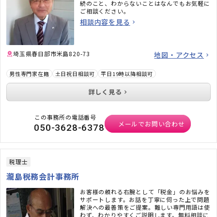
続のこと、わからないことはなんでもお気軽に
ご相談ください。
相談内容を見る
埼玉県春日部市米島820-73
地図・アクセス
男性専門家在籍
土日祝日相談可
平日19時以降相談可
詳しく見る
この事務所の電話番号
メールでお問い合わせ
050-3628-6378
税理士
瀧島税務会計事務所
お客様の頼れる右腕として「税金」のお悩みを
サポートします。お話を丁寧に伺った上で問題
解決への最善策をご提案。難しい専門用語は使
わず、わかりやすくご説明します。無料相談に