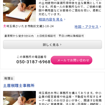
の土地建物の譲渡所得申告を主な業務としてお
ります。所長一人の事務所なので、ご依頼の範
囲や費用面などお客様のご意向を伺い、柔軟に
対応しています。
相談内容を見る
埼玉県さいたま市南区文蔵2-18-24
地図・アクセス
最寄駅から徒歩5分以内
土日祝日相談可
平日19時以降相談可
詳しく見る
この事務所の電話番号
メールでお問い合わせ
050-3187-6968
税理士
土居税理士事務所
埼玉県志木市に事務所を構えております。中小
企業の経営者様や地主様・不動産を所有するオ
ーナー様とのお付き合いが多く、関連する税務
を中心に実績豊富。法人税・所得税・相続税・