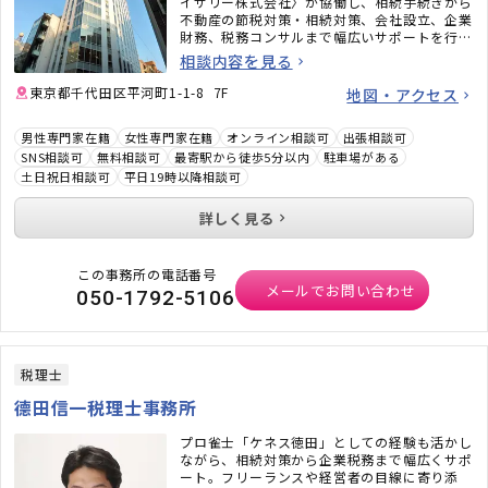
イザリー株式会社〉が協働し、相続手続きから
不動産の節税対策・相続対策、会社設立、企業
財務、税務コンサルまで幅広いサポートを行っ
ています。機械的に進めるのではなく、お客様
相談内容を見る
一人ひとりの「お気持ち」に寄り添い、並走い
たします。お話を伺い、専門外だった場合には
東京都千代田区平河町1-1-8 7F
地図・アクセス
必要な各分野の専門職をお繋ぎいたします。ど
うぞお気軽にご相談ください。
男性専門家在籍
女性専門家在籍
オンライン相談可
出張相談可
SNS相談可
無料相談可
最寄駅から徒歩5分以内
駐車場がある
土日祝日相談可
平日19時以降相談可
詳しく見る
この事務所の電話番号
メールでお問い合わせ
050-1792-5106
税理士
德田信一税理士事務所
プロ雀士「ケネス徳田」としての経験も活かし
ながら、相続対策から企業税務まで幅広くサポ
ート。フリーランスや経営者の目線に寄り添