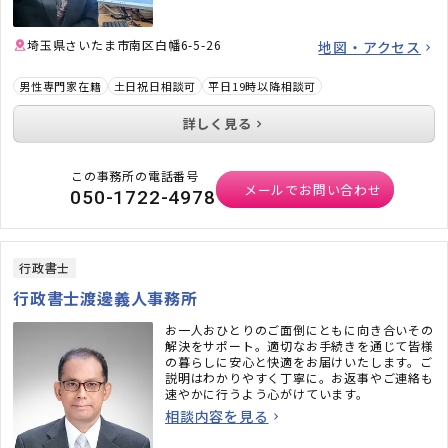
■投資信託（ファンド）の選び方
埼玉県さいたま市南区白幡6-5-26
地図・アクセス
男性専門家在籍
土日祝日相談可
平日19時以降相談可
詳しく見る
この事務所の電話番号
メールでお問い合わせ
050-1722-4978
行政書士
行政書士渡邊義人事務所
お一人おひとりのご面倒にともに向き合いその
解決をサポート。適切なお手続きを通じて皆様
の暮らしに安心と快適をお届けいたします。ご
説明はわかりやすく丁寧に。お返事やご連絡も
速やかに行うよう心がけています。
相談内容を見る