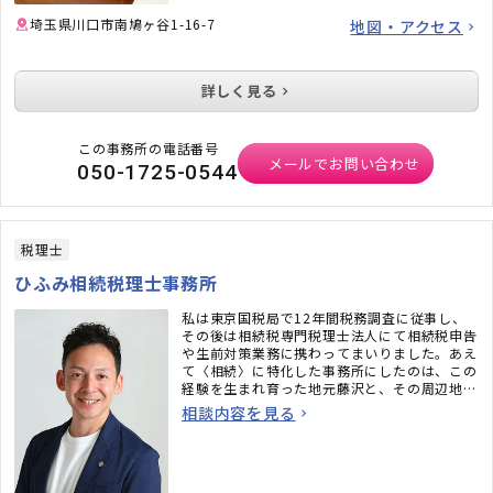
埼玉県川口市南鳩ヶ谷1-16-7
地図・アクセス
詳しく見る
この事務所の電話番号
メールでお問い合わせ
050-1725-0544
税理士
ひふみ相続税理士事務所
私は東京国税局で12年間税務調査に従事し、
その後は相続税専門税理士法人にて相続税申告
や生前対策業務に携わってまいりました。あえ
て〈相続〉に特化した事務所にしたのは、この
経験を生まれ育った地元藤沢と、その周辺地域
の皆さまのために役立てたいと考えたからで
相談内容を見る
す。
LINE相談・オンライン対応も可能です。一都三
県にお住まいの方もお気軽にご利用ください。