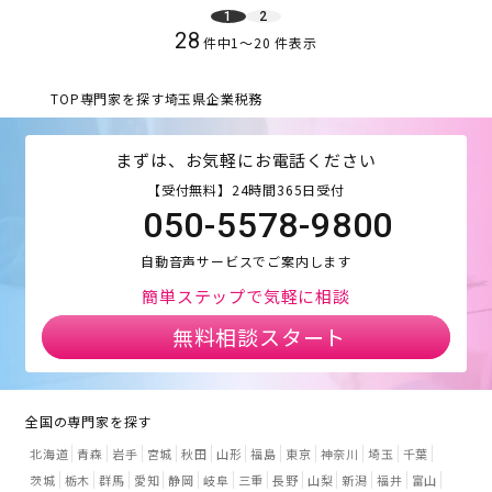
1
2
28
件中
1
〜
20
件表示
TOP
専門家を探す
埼玉県
企業税務
まずは、お気軽にお電話ください
【受付無料】24時間365日受付
050-5578-9800
自動音声サービスでご案内します
簡単ステップで気軽に相談
無料相談スタート
全国の専門家を探す
北海道
青森
岩手
宮城
秋田
山形
福島
東京
神奈川
埼玉
千葉
茨城
栃木
群馬
愛知
静岡
岐阜
三重
長野
山梨
新潟
福井
富山