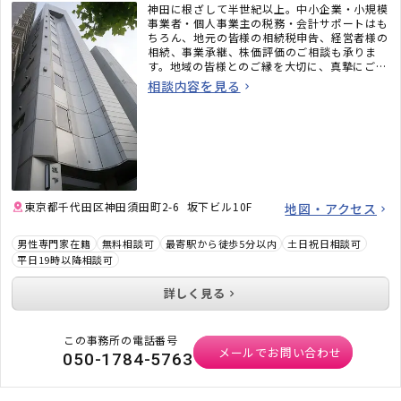
神田に根ざして半世紀以上。中小企業・小規模
事業者・個人事業主の税務・会計サポートはも
ちろん、地元の皆様の相続税申告、経営者様の
相続、事業承継、株価評価のご相談も承りま
す。地域の皆様とのご縁を大切に、真摯にご対
応いたします。ぜひお気軽にご相談ください。
相談内容を見る
東京都千代田区神田須田町2-6 坂下ビル10F
地図・アクセス
男性専門家在籍
無料相談可
最寄駅から徒歩5分以内
土日祝日相談可
平日19時以降相談可
詳しく見る
この事務所の電話番号
メールでお問い合わせ
050-1784-5763