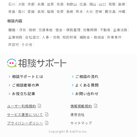
石川
大阪
京都
兵庫
滋賀
奈良
和歌山
広島
岡山
山口
鳥取
島根
徳島
香川
愛媛
高知
福岡
佐賀
長崎
熊本
大分
宮崎
鹿児島
沖縄
相談内容
離婚・浮気
相続
交通事故
借金・債務整理
労働問題
不動産
企業法務
企業税務
会社設立
人事・労務
知的財産
補助金・助成金
刑事事件
許認可
その他
相談サポートとは
ご相談の流れ
ご相談者様の声
よくある質問
お役立ち記事
お問い合わせ
ユーザー利用規約
情報掲載規約
サービス運営について
運営会社
プライバシーポリシー
サイトマップ
Copyright © AskPro.Inc.