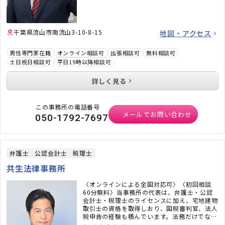
千葉県流山市南流山3-10-8-15
地図・アクセス
男性専門家在籍
オンライン相談可
出張相談可
無料相談可
土日祝日相談可
平日19時以降相談可
詳しく見る
この事務所の電話番号
メールでお問い合わせ
050-1792-7697
弁護士
公認会計士
税理士
共生法律事務所
〈オンラインによる全国対応可〉〈初回相談
60分無料〉当事務所の代表は、弁護士・公認
会計士・税理士のライセンスに加え、宅地建物
取引士の資格を取得しおり、国税審判官、法人
税申告の経験も積んでいます。法務だけでな
く、税務のことまで考えた包括的なサポートを