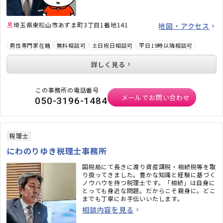
https:／／www.sosapo.org／lp／
yamada_lr／
LR会計ホームページ
埼玉県東松山市あずま町3丁目1番地141
地図・アクセス
【監修記事】
男性専門家在籍
無料相談可
■不動産評価額の調べ方と計算方法を徹底解
土日祝日相談可
平日19時以降相談可
説！
■マンション査定自動シミュレーションについ
詳しく見る
て
■マンション買取価格の調べ方や計算方法を解
説
この事務所の電話番号
■住み替えでダブルローンを利用するメリット
メールでお問い合わせ
050-3196-1484
って？
■不動産売却後に確定申告は必要？
■不動産売却益とは？計算方法と節税のポイン
トを解説！
■不動産売却でかかる消費税！課税対象のケー
税理士
スを紹介
にわのりゆき税理士事務所
■老後の住み替えで重要なタイミングや住み替
え先は？
■マンション評価額とは？計算方法や調べ方を
国税局にて長きに渡り資産課税・相続税等を取
解説！
り扱ってきました。豊かな知識と経験に基づく
■土地売却の解体費用の相場は？損しない税金
ノウハウを持つ税理士です。「相続」は自身に
の注意点
とっても身近な問題。だからこそ親身に。どこ
■一戸建ての維持費はいくら？マンションと比
までも丁寧にお手伝いいたします。
較！
相談内容を見る
■意外と簡単！自宅でできる家の評価額計算方
法