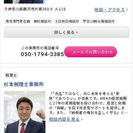
神奈川県藤沢市片瀬360-9 A-110
地図・アクセス
男性専門家在籍
無料相談可
土日祝日相談可
平日19時以降相談可
詳しく見る
この事務所の電話番号
メールでお問い合わせ
050-1794-3385
税理士
杉本税理士事務所
「“先生”ではなく、共に未来を考える“家
族”でありたい」が信条です。MBAの経営戦略
と27年の実務経験を掛け合わせ、経営と財務
の「両輪」を回す伴走型サポートを提供しま
す。また、『納税者の権利を正しく守る』とい
う強い信念のもと、不安にさせない頼れるパー
相談内容を見る
トナーとして全力でサポートいたします。