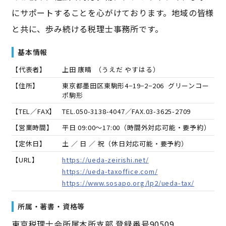
にサポートすることを心がけております。地域の皆様
と共に、歩み続ける税理士事務所です。
基本情報
【代表者】
上田 康晴
（
うえだ やすはる
）
【住所】
東京都墨田区東駒形4−19−2−206 グリーンコー
ポ駒形
【TEL／FAX】
TEL.
050-3138-4047
／FAX.
03-3625-2709
【営業時間】
平日 09:00～17:00（時間外対応可能・要予約）
【定休日】
土 ／ 日 ／ 祝（休日対応可能・要予約）
【URL】
https://ueda-zeirishi.net/
https://ueda-taxoffice.com/
https://www.sosapo.org/lp2/ueda-tax/
所属・著書・資格等
東京税理士会所属本所支部 登録番号90509