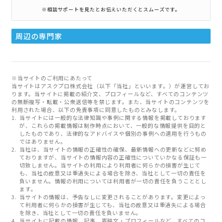
※相談サポートを見たとお伝えいただくとスムーズです。
周辺の専門家
※当サイトのご利用にあたって
当サイトはアスクプロ株式会社（以下「当社」といいます。）が運営してお
ります。当サイトに掲載の紹介文、プロフィールなど、すべてのコンテンツ
の無断複写・転載・公衆送信等を禁じます。また、当サイトのコンテンツを
利用された場合、以下の免責事項に同意したものとみなします。
当サイトには一般的な法律知識や事例に関する情報を掲載しております
が、これらの掲載情報は制作時点において、一般的な情報提供を目的と
したものであり、法律的なアドバイスや個別の事例への適用を行うもの
ではありません。
当社は、当サイトの情報の正確性の確保、最新情報への更新などに努め
ておりますが、当サイトの情報内容の正確性についていかなる保証も一
切致しません。当サイトの利用により利用者に何らかの損害が生じて
も、当社の故意又は重過失による場合を除き、当社として一切の責任を
負いません。情報の利用については利用者が一切の責任を負うこととし
ます。
当サイトの情報は、予告なしに変更されることがあります。変更によっ
て利用者に何らかの損害が生じても、当社の故意又は重過失による場合
を除き、当社として一切の責任を負いません。
当サイトに記載の情報、記事、寄稿文・プロフィールなど、すべてのコ