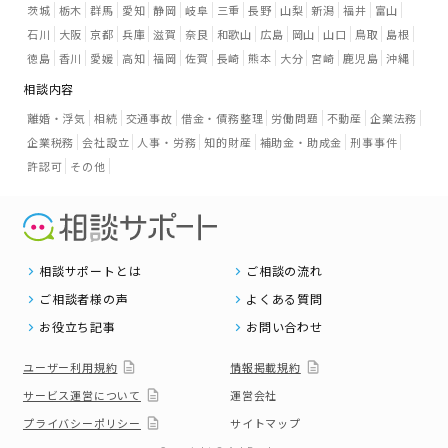
茨城
栃木
群馬
愛知
静岡
岐阜
三重
長野
山梨
新潟
福井
富山
石川
大阪
京都
兵庫
滋賀
奈良
和歌山
広島
岡山
山口
鳥取
島根
徳島
香川
愛媛
高知
福岡
佐賀
長崎
熊本
大分
宮崎
鹿児島
沖縄
相談内容
離婚・浮気
相続
交通事故
借金・債務整理
労働問題
不動産
企業法務
企業税務
会社設立
人事・労務
知的財産
補助金・助成金
刑事事件
許認可
その他
相談サポートとは
ご相談の流れ
ご相談者様の声
よくある質問
お役立ち記事
お問い合わせ
ユーザー利用規約
情報掲載規約
サービス運営について
運営会社
プライバシーポリシー
サイトマップ