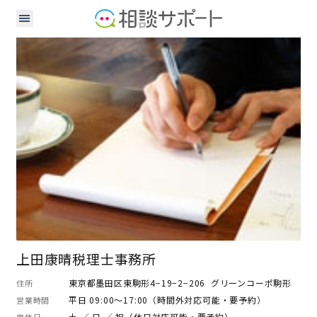
税理士
上田康晴税理士事務所
東京都墨田区東駒形4−19−2−206 グリーンコーポ駒形
住所
平日 09:00～17:00（時間外対応可能・要予約）
営業時間
土 ／ 日 ／ 祝（休日対応可能・要予約）
定休日