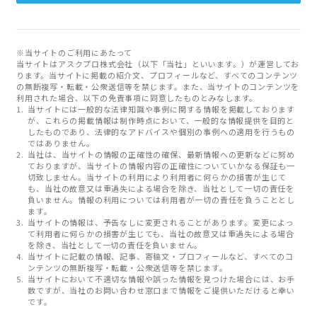
※当サイトのご利用にあたって
当サイトはアスクプロ株式会社（以下「当社」といいます。）が運営してお
ります。当サイトに掲載の紹介文、プロフィールなど、すべてのコンテンツ
の無断複写・転載・公衆送信等を禁じます。また、当サイトのコンテンツを
利用された場合、以下の免責事項に同意したものとみなします。
当サイトには一般的な法律知識や事例に関する情報を掲載しております
が、これらの掲載情報は制作時点において、一般的な情報提供を目的と
したものであり、法律的なアドバイスや個別の事例への適用を行うもの
ではありません。
当社は、当サイトの情報の正確性の確保、最新情報への更新などに努め
ておりますが、当サイトの情報内容の正確性についていかなる保証も一
切致しません。当サイトの利用により利用者に何らかの損害が生じて
も、当社の故意又は重過失による場合を除き、当社として一切の責任を
負いません。情報の利用については利用者が一切の責任を負うこととし
ます。
当サイトの情報は、予告なしに変更されることがあります。変更によっ
て利用者に何らかの損害が生じても、当社の故意又は重過失による場合
を除き、当社として一切の責任を負いません。
当サイトに記載の情報、記事、寄稿文・プロフィールなど、すべてのコ
ンテンツの無断複写・転載・公衆送信等を禁じます。
当サイトにおいて不適切な情報や誤った情報を見つけた場合には、お手
数ですが、当社のお問い合わせ窓口まで情報をご提供いただけると幸い
です。