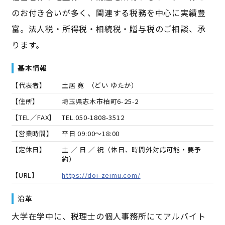
のお付き合いが多く、関連する税務を中心に実績豊
富。法人税・所得税・相続税・贈与税のご相談、承
ります。
基本情報
【代表者】
土居 寛
（
どい ゆたか
）
【住所】
埼玉県志木市柏町6-25-2
【TEL／FAX】
TEL.
050-1808-3512
【営業時間】
平日 09:00～18:00
【定休日】
土 ／ 日 ／ 祝（休日、時間外対応可能・要予
約）
【URL】
https://doi-zeimu.com/
沿革
大学在学中に、税理士の個人事務所にてアルバイト