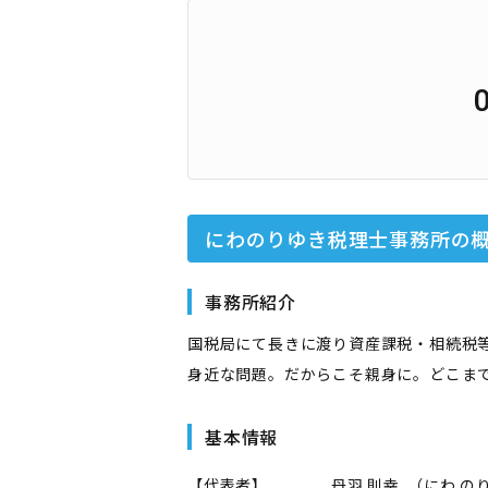
にわのりゆき税理士事務所
の
事務所紹介
国税局にて長きに渡り資産課税・相続税
身近な問題。だからこそ親身に。どこま
基本情報
【代表者】
丹羽 則幸
（
にわ の