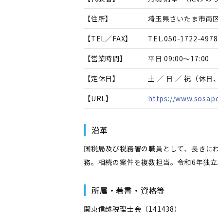
【住所】
埼玉県さいたま市南区白
【TEL／FAX】
TEL.
050-1722-4978
【営業時間】
平日 09:00～17:00
【定休日】
土 ／ 日 ／ 祝（休
【URL】
https://www.sosapo
沿革
国税局及び税務署の職員として、長きに
務。相続の案件を複数担当。令和6年独
所属・著書・資格等
関東信越税理士会（141438）