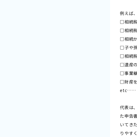
例えば
□相続
□相続
□相続
□子や
□相続
□遺産
□事業
□財産
etc……
代表は
た申告
いてき
りやす