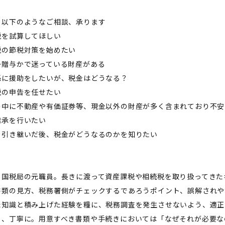
、以下のようなご相談、承ります
税を試算してほしい
税の節税対策を始めたい
か贈与かで迷っている財産がある
孫に援助をしたいが、税金はどうなる？
税の申告を任せたい
の中に不動産や有価証券等、現金以外の財産が多く含まれており不安
継承を行いたい
を引き継いだ後、税金がどうなるのかを知りたい
、国税局の元職員。長きに渡って資産課税や相続税を取り扱ってきた
書類の見方、税務署側がチェックするであろうポイント、誤解されや
た知識と積み上げた経験を糧に、税務調査を発生させないよう、適正
く、丁寧に。用意すべき書類や手続きにおいては「なぜそれが必要な