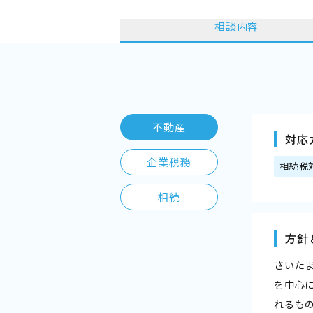
相談内容
不動産
対応
企業税務
相続税
相続
方針
さいた
を中心
れるも