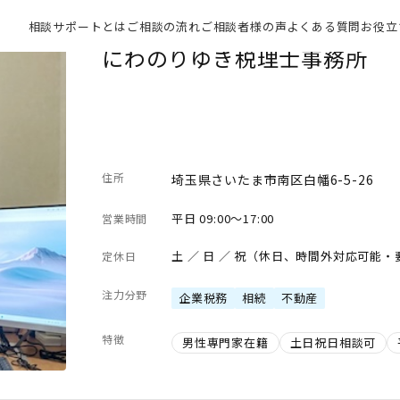
相談サポートとは
ご相談の流れ
ご相談者様の声
よくある質問
お役立
にわのりゆき税理士事務所
住所
埼玉県さいたま市南区白幡6-5-26
平日 09:00～17:00
営業時間
土 ／ 日 ／ 祝（休日、時間外対応可能
定休日
注力分野
企業税務
相続
不動産
特徴
男性専門家在籍
土日祝日相談可