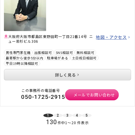
大阪府大阪市都島区東野田町一丁目21番14号 ニ
地図・アクセス
ュー若杉ビル306
男性専門家在籍
出張相談可
SNS相談可
無料相談可
最寄駅から徒歩5分以内
駐車場がある
土日祝日相談可
平日19時以降相談可
詳しく見る
この事務所の電話番号
メールでお問い合わせ
050-1725-2915
1
2
3
4
5
130
件中
1
〜
20
件表示