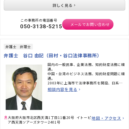
詳しく見る
この事務所の電話番号
メールでお問い合わせ
050-3138-5215
弁護士
弁理士
弁護士 谷口 由記（田村・谷口法律事務所）
国内の一般民事、企業法務、知的財産法務に精
通。
中国・台湾のビジネス法務、知的財産問題に精
通。
2003年に上海市で法律事務所を開設、日系企
業の中国進出法務・契約支援、輸出入貿易・関
相談内容を見る
税法・通関業務に精通。
大阪府大阪市北区西天満1丁目11番20号 イトーピ
地図・アクセス
ア西天満ソアーズタワー2401号