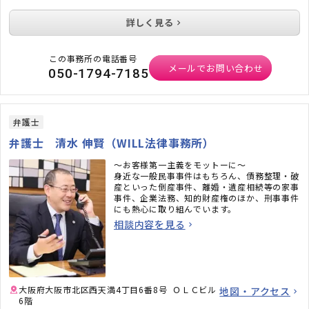
詳しく見る
この事務所の電話番号
メールでお問い合わせ
050-1794-7185
弁護士
弁護士 清水 伸賢（WILL法律事務所）
～お客様第一主義をモットーに～
身近な一般民事事件はもちろん、債務整理・破
産といった倒産事件、離婚・遺産相続等の家事
事件、企業法務、知的財産権のほか、刑事事件
にも熱心に取り組んでいます。
相談内容を見る
大阪府大阪市北区西天満4丁目6番8号 ＯＬＣビル
地図・アクセス
6階