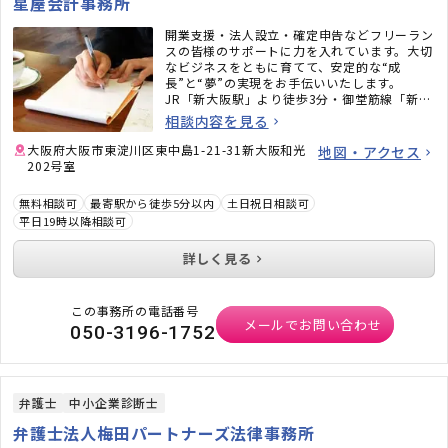
星屋会計事務所
開業支援・法人設立・確定申告などフリーラン
スの皆様のサポートに力を入れています。大切
なビジネスをともに育てて、安定的な“成
長”と“夢”の実現をお手伝いいたします。
JR「新大阪駅」より徒歩3分・御堂筋線「新大
阪駅」より徒歩5分の、アクセスしやすい会計
相談内容を見る
事務所です。どうぞお気軽にご相談ください。
大阪府大阪市東淀川区東中島1-21-31新大阪和光
地図・アクセス
202号室
無料相談可
最寄駅から徒歩5分以内
土日祝日相談可
平日19時以降相談可
詳しく見る
この事務所の電話番号
メールでお問い合わせ
050-3196-1752
弁護士
中小企業診断士
弁護士法人梅田パートナーズ法律事務所