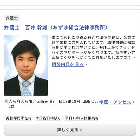
弁護士
弁護士 百井 幹雄（あずま総合法律事務所）
誰にでも起こり得る身近な法律問題と、企業の
顧問業務に力を入れています。法律問題は相談
時期が早ければ早いほど、弁護士ができるアド
バイスやサポートが多くなります。話やすい雰
囲気づくりを心がけてご対応いたしますので、
大阪エリアで弁護士をお探しの方は、お気軽に
相談内容を見る
お問合せください。
大阪府大阪市北区西天満3丁目13番18号 島根ビル
地図・アクセス
2階
男性専門家在籍
土日祝日相談可
平日19時以降相談可
詳しく見る