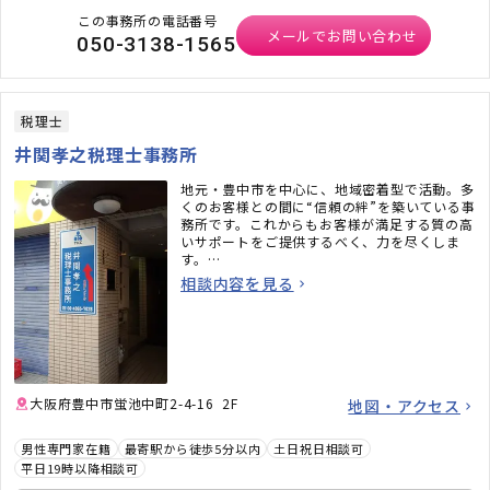
この事務所の電話番号
メールでお問い合わせ
050-3138-1565
税理士
井関孝之税理士事務所
地元・豊中市を中心に、地域密着型で活動。多
くのお客様との間に“信頼の絆”を築いている事
務所です。これからもお客様が満足する質の高
いサポートをご提供するべく、力を尽くしま
す。
※ご質問のみの電話は受け付けておりません。
相談内容を見る
大阪府豊中市蛍池中町2-4-16 2F
地図・アクセス
男性専門家在籍
最寄駅から徒歩5分以内
土日祝日相談可
平日19時以降相談可