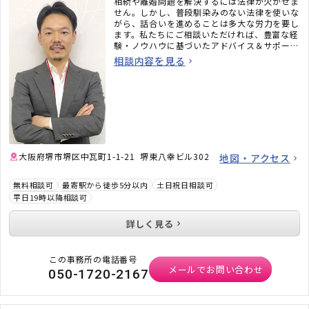
相続や離婚問題を解決するには法律が欠かせま
せん。しかし、普段馴染みのない法律を使いな
がら、話合いを進めることは多大な労力を要し
ます。私たちにご相談いただければ、豊富な経
験・ノウハウに基づいたアドバイス＆サポート
をさせていただきます。「相談してよかった」
相談内容を見る
と思っていただけるよう誠心誠意ご支援いたし
ますので、お気軽にご相談ください。
大阪府堺市堺区中瓦町1-1-21 堺東八幸ビル302
地図・アクセス
無料相談可
最寄駅から徒歩5分以内
土日祝日相談可
平日19時以降相談可
詳しく見る
この事務所の電話番号
メールでお問い合わせ
050-1720-2167