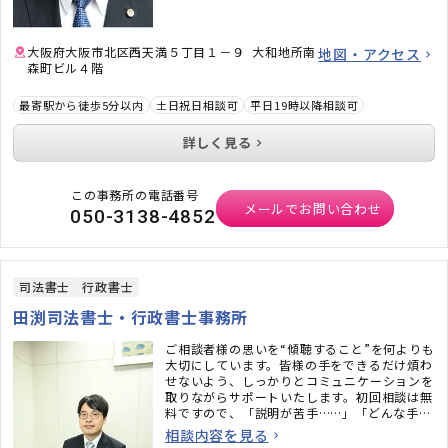
大阪府大阪市北区西天満５丁目１－９ 大和地所南
地図・アクセス
森町ビル４階
最寄駅から徒歩5分以内
土日祝日相談可
平日19時以降相談可
詳しく見る
この事務所の電話番号
メールでお問い合わせ
050-3138-4852
司法書士
行政書士
田渕司法書士・行政書士事務所
ご相談者様の思いを“傾聴すること”を何よりも
大切にしています。皆様の手をできるだけ煩わ
せないよう、しっかりとコミュニケーションを
取りながらサポートいたします。初回相談は無
料ですので、「説明が苦手……」「どんな手続
きをすればいいかわからない……」という方
相談内容を見る
も、安心してご相談ください。