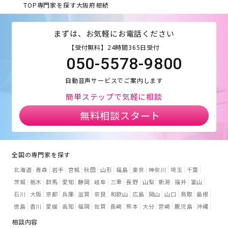
TOP
専門家を探す
大阪府
相続
まずは、お気軽にお電話ください
【受付無料】24時間365日受付
050-5578-9800
自動音声サービスでご案内します
簡単ステップで気軽に相談
無料相談スタート
全国の専門家を探す
北海道
青森
岩手
宮城
秋田
山形
福島
東京
神奈川
埼玉
千葉
茨城
栃木
群馬
愛知
静岡
岐阜
三重
長野
山梨
新潟
福井
富山
石川
大阪
京都
兵庫
滋賀
奈良
和歌山
広島
岡山
山口
鳥取
島根
徳島
香川
愛媛
高知
福岡
佐賀
長崎
熊本
大分
宮崎
鹿児島
沖縄
相談内容