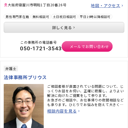
大阪府寝屋川市明和1丁目20番26号
地図・アクセス
男性専門家在籍
無料相談可
土日祝日相談可
平日19時以降相談可
詳しく見る
この事務所の電話番号
メールでお問い合わせ
050-1721-3543
弁護士
法律事務所プリウス
ご相談者様が直面されている問題について、じ
っくりお話をお伺い、正確に把握し、よりよい
解決に向けたご提案をして参ります。
お急ぎのご相談や、お仕事帰りの夜間相談など
も承ります。ひとりでお悩みを抱えて大きくし
てしまう前に、まずはお気軽にご相談くださ
相談内容を見る
い。