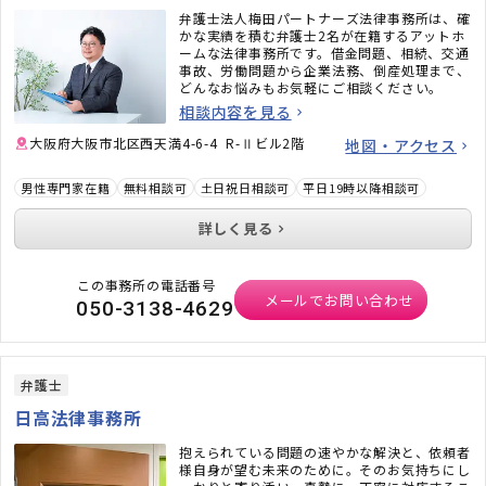
弁護士法人梅田パートナーズ法律事務所は、確
かな実績を積む弁護士2名が在籍するアットホ
ームな法律事務所です。借金問題、相続、交通
事故、労働問題から企業法務、倒産処理まで、
どんなお悩みもお気軽にご相談ください。
相談内容を見る
大阪府大阪市北区西天満4-6-4 R-Ⅱビル2階
地図・アクセス
男性専門家在籍
無料相談可
土日祝日相談可
平日19時以降相談可
詳しく見る
この事務所の電話番号
メールでお問い合わせ
050-3138-4629
弁護士
日高法律事務所
抱えられている問題の速やかな解決と、依頼者
様自身が望む未来のために。そのお気持ちにし