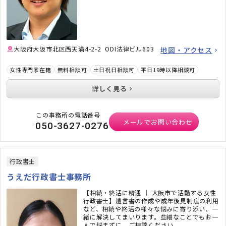
大阪府大阪市北区西天満4-2-2 ODI法律ビル603
地図・アクセス
女性専門家在籍
無料相談可
土日祝日相談可
平日19時以降相談可
詳しく見る
この事務所の電話番号
メールでお問い合わせ
050-3627-0276
行政書士
うえだ行政書士事務所
【相続・終活に精通 ｜ 大阪市で活動する女性
行政書士】遺言書の作成や成年後見制度の利用
など、相続や終活の様々な悩みに寄り添い、一
緒に解決してまいります。些細なことでもお一
人で悩まずに、ご相談ください。