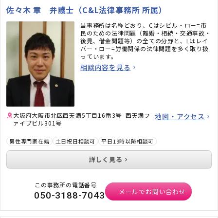
佐々木 章 弁護士（C&L法律事務所 所属）
当事務所は名称どおり、Cはシビル・ロー=市
民のための法律問題（離婚・相続・交通事故・
後見、借金問題等）の全ての分野と、Lはレイ
バー・ロー=労働関係の法律問題を多く取り扱
っています。
相談内容を見る
大阪府大阪市北区西天満5丁目16番3号 西天満フ
地図・アクセス
ァイブビル301号
男性専門家在籍
土日祝日相談可
平日19時以降相談可
詳しく見る
この事務所の電話番号
メールでお問い合わせ
050-3188-7043