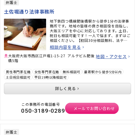
弁護士
土佐堀通り法律事務所
地下鉄四つ橋線肥後橋駅から徒歩1分の法律事
務所です。地域の皆様の良き相談役を目指し、
大阪エリアを中心に対応しております。土日、
祝日も相談可能です！一人で悩まず、まずはご
相談ください。【初回30分相談無料、法テラ
ス無料相談対応可】
相談内容を見る
大阪府大阪市西区江戸堀1-15-27 アルテビル肥後
地図・アクセス
橋5階
男性専門家在籍
女性専門家在籍
無料相談可
最寄駅から徒歩5分以内
土日祝日相談可
平日19時以降相談可
詳しく見る
この事務所の電話番号
メールでお問い合わせ
050-3189-0289
弁護士