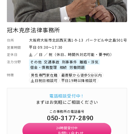
冠木克彦法律事務所
大阪府大阪市北区西天満1-9-13 パークビル中之島501号
住所
平日 09:30～17:30
営業時間
土 ／ 日 ／ 祝（休日、時間外対応可能・要予約）
定休日
注力分野
その他
交通事故
刑事事件
離婚・浮気
借金・債務整理
相続
労働問題
特徴
男性専門家在籍
最寄駅から徒歩5分以内
土日祝日相談可
平日19時以降相談可
電話相談受付中！
まずはお気軽にご相談ください
この事務所の電話番号
050-3177-2890
24時間受付中
お問い合わせ