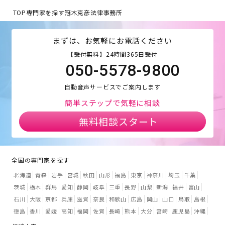
TOP
専門家を探す
冠木克彦法律事務所
まずは、お気軽にお電話ください
【受付無料】24時間365日受付
050-5578-9800
自動音声サービスでご案内します
簡単ステップで気軽に相談
無料相談スタート
全国の専門家を探す
北海道
青森
岩手
宮城
秋田
山形
福島
東京
神奈川
埼玉
千葉
茨城
栃木
群馬
愛知
静岡
岐阜
三重
長野
山梨
新潟
福井
富山
石川
大阪
京都
兵庫
滋賀
奈良
和歌山
広島
岡山
山口
鳥取
島根
徳島
香川
愛媛
高知
福岡
佐賀
長崎
熊本
大分
宮崎
鹿児島
沖縄