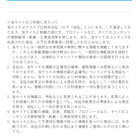
※当サイトのご利用にあたって
当サイトはアスクプロ株式会社（以下「当社」といいます。）が運営してお
ります。当サイトに掲載の紹介文、プロフィールなど、すべてのコンテンツ
の無断複写・転載・公衆送信等を禁じます。また、当サイトのコンテンツを
利用された場合、以下の免責事項に同意したものとみなします。
当サイトには一般的な法律知識や事例に関する情報を掲載しております
が、これらの掲載情報は制作時点において、一般的な情報提供を目的と
したものであり、法律的なアドバイスや個別の事例への適用を行うもの
ではありません。
当社は、当サイトの情報の正確性の確保、最新情報への更新などに努め
ておりますが、当サイトの情報内容の正確性についていかなる保証も一
切致しません。当サイトの利用により利用者に何らかの損害が生じて
も、当社の故意又は重過失による場合を除き、当社として一切の責任を
負いません。情報の利用については利用者が一切の責任を負うこととし
ます。
当サイトの情報は、予告なしに変更されることがあります。変更によっ
て利用者に何らかの損害が生じても、当社の故意又は重過失による場合
を除き、当社として一切の責任を負いません。
当サイトに記載の情報、記事、寄稿文・プロフィールなど、すべてのコ
ンテンツの無断複写・転載・公衆送信等を禁じます。
当サイトにおいて不適切な情報や誤った情報を見つけた場合には、お手
数ですが、当社のお問い合わせ窓口まで情報をご提供いただけると幸い
です。