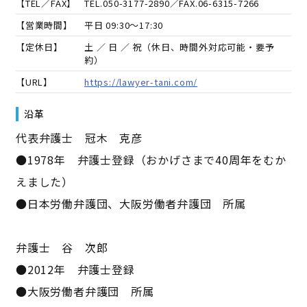
【TEL／FAX】
TEL.
050-3177-2890
／FAX.
06-6315-7266
【営業時間】
平日 09:30～17:30
【定休日】
土 ／ 日 ／ 祝（休日、時間外対応可能・要予
約）
【URL】
https://lawyer-tani.com/
沿革
代表弁護士 冠木 克彦
●1978年 弁護士登録（おかげさまで40周年をむか
えました）
●日本労働弁護団、大阪労働者弁護団 所属
弁護士 谷 次郎
●2012年 弁護士登録
●大阪労働者弁護団 所属