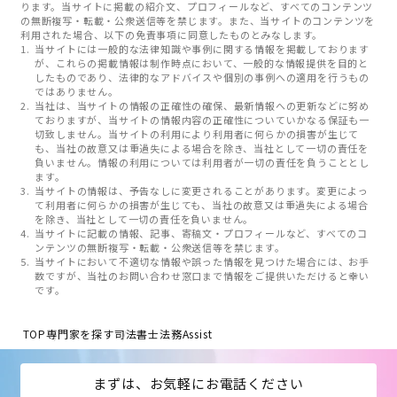
ります。当サイトに掲載の紹介文、プロフィールなど、すべてのコンテンツ
の無断複写・転載・公衆送信等を禁じます。また、当サイトのコンテンツを
利用された場合、以下の免責事項に同意したものとみなします。
当サイトには一般的な法律知識や事例に関する情報を掲載しております
が、これらの掲載情報は制作時点において、一般的な情報提供を目的と
したものであり、法律的なアドバイスや個別の事例への適用を行うもの
ではありません。
当社は、当サイトの情報の正確性の確保、最新情報への更新などに努め
ておりますが、当サイトの情報内容の正確性についていかなる保証も一
切致しません。当サイトの利用により利用者に何らかの損害が生じて
も、当社の故意又は重過失による場合を除き、当社として一切の責任を
負いません。情報の利用については利用者が一切の責任を負うこととし
ます。
当サイトの情報は、予告なしに変更されることがあります。変更によっ
て利用者に何らかの損害が生じても、当社の故意又は重過失による場合
を除き、当社として一切の責任を負いません。
当サイトに記載の情報、記事、寄稿文・プロフィールなど、すべてのコ
ンテンツの無断複写・転載・公衆送信等を禁じます。
当サイトにおいて不適切な情報や誤った情報を見つけた場合には、お手
数ですが、当社のお問い合わせ窓口まで情報をご提供いただけると幸い
です。
TOP
専門家を探す
司法書士法務Assist
まずは、お気軽にお電話ください