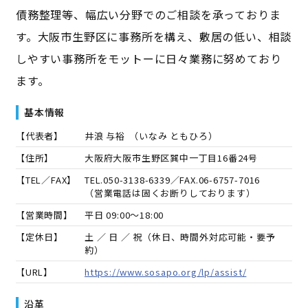
債務整理等、幅広い分野でのご相談を承っておりま
す。大阪市生野区に事務所を構え、敷居の低い、相談
しやすい事務所をモットーに日々業務に努めており
ます。
基本情報
【代表者】
井浪 与裕
（
いなみ ともひろ
）
【住所】
大阪府大阪市生野区巽中一丁目16番24号
【TEL／FAX】
TEL.
050-3138-6339
／FAX.
06-6757-7016
（営業電話は固くお断りしております）
【営業時間】
平日 09:00～18:00
【定休日】
土 ／ 日 ／ 祝（休日、時間外対応可能・要予
約）
【URL】
https://www.sosapo.org/lp/assist/
沿革