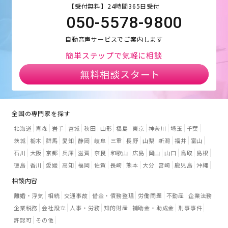
【受付無料】24時間365日受付
050-5578-9800
自動音声サービスでご案内します
簡単ステップで気軽に相談
無料相談スタート
全国の専門家を探す
北海道
青森
岩手
宮城
秋田
山形
福島
東京
神奈川
埼玉
千葉
茨城
栃木
群馬
愛知
静岡
岐阜
三重
長野
山梨
新潟
福井
富山
石川
大阪
京都
兵庫
滋賀
奈良
和歌山
広島
岡山
山口
鳥取
島根
徳島
香川
愛媛
高知
福岡
佐賀
長崎
熊本
大分
宮崎
鹿児島
沖縄
相談内容
離婚・浮気
相続
交通事故
借金・債務整理
労働問題
不動産
企業法務
企業税務
会社設立
人事・労務
知的財産
補助金・助成金
刑事事件
許認可
その他