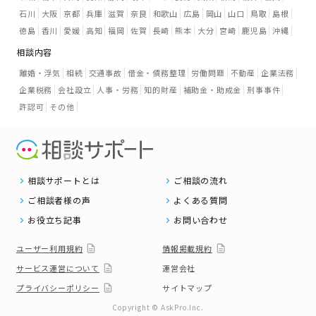
石川
大阪
京都
兵庫
滋賀
奈良
和歌山
広島
岡山
山口
鳥取
島根
徳島
香川
愛媛
高知
福岡
佐賀
長崎
熊本
大分
宮崎
鹿児島
沖縄
相談内容
離婚・浮気
相続
交通事故
借金・債務整理
労働問題
不動産
企業法務
企業税務
会社設立
人事・労務
知的財産
補助金・助成金
刑事事件
許認可
その他
相談サポートとは
ご相談の流れ
ご相談者様の声
よくある質問
お役立ち記事
お問い合わせ
ユーザー利用規約
情報掲載規約
サービス運営について
運営会社
プライバシーポリシー
サイトマップ
Copyright © AskPro.Inc.