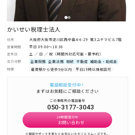
かいせい税理士法人
大阪府大阪市淀川区西中島4-6-29 第3ユヤマビル7階
住所
平日 09:00～18:30
営業時間
土 ／ 日 ／ 祝（時間外対応可能・要予約）
定休日
注力分野
企業税務
企業法務
相続
不動産
補助金・助成金
特徴
最寄駅から徒歩5分以内
平日19時以降相談可
電話相談受付中！
まずはお気軽にご相談ください
この事務所の電話番号
050-3177-3043
24時間受付中
お問い合わせ
※相談サポートを見たとお伝えいただくとスムーズです。