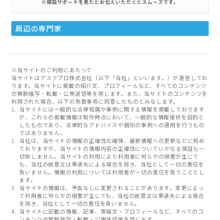
※相談サポートを見たとお伝えいただくとスムーズです。
周辺の専門家
※当サイトのご利用にあたって
当サイトはアスクプロ株式会社（以下「当社」といいます。）が運営してお
ります。当サイトに掲載の紹介文、プロフィールなど、すべてのコンテンツ
の無断複写・転載・公衆送信等を禁じます。また、当サイトのコンテンツを
利用された場合、以下の免責事項に同意したものとみなします。
当サイトには一般的な法律知識や事例に関する情報を掲載しております
が、これらの掲載情報は制作時点において、一般的な情報提供を目的と
したものであり、法律的なアドバイスや個別の事例への適用を行うもの
ではありません。
当社は、当サイトの情報の正確性の確保、最新情報への更新などに努め
ておりますが、当サイトの情報内容の正確性についていかなる保証も一
切致しません。当サイトの利用により利用者に何らかの損害が生じて
も、当社の故意又は重過失による場合を除き、当社として一切の責任を
負いません。情報の利用については利用者が一切の責任を負うこととし
ます。
当サイトの情報は、予告なしに変更されることがあります。変更によっ
て利用者に何らかの損害が生じても、当社の故意又は重過失による場合
を除き、当社として一切の責任を負いません。
当サイトに記載の情報、記事、寄稿文・プロフィールなど、すべてのコ
ンテンツの無断複写・転載・公衆送信等を禁じます。