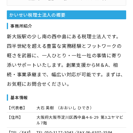
かいせい税理士法人
の概要
事務所紹介
新大阪駅の少し南の西中島にある税理士法人です。
四半世紀を超える豊富な実務経験とフットワークの
軽さを武器に、一人ひとり・一社一社の事情に寄り
添いサポートいたします。創業支援からM＆A、相
続・事業承継まで、幅広い対応が可能です。まずは、
お気軽にお問合せください。
基本情報
【代表者】
大石 英樹
（
おおいし ひでき
）
【住所】
大阪府大阪市淀川区西中島4-6-29 第3ユヤマビ
ル7階
【TEL／FAX】
TEL.
050-3177-3043
／FAX.
06-6307-3584