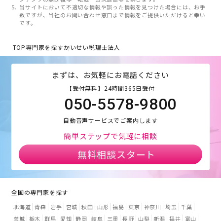
当サイトにおいて不適切な情報や誤った情報を見つけた場合には、お手
数ですが、当社のお問い合わせ窓口まで情報をご提供いただけると幸い
です。
TOP
専門家を探す
かいせい税理士法人
まずは、お気軽にお電話ください
【受付無料】24時間365日受付
050-5578-9800
自動音声サービスでご案内します
簡単ステップで気軽に相談
無料相談スタート
全国の専門家を探す
北海道
青森
岩手
宮城
秋田
山形
福島
東京
神奈川
埼玉
千葉
茨城
栃木
群馬
愛知
静岡
岐阜
三重
長野
山梨
新潟
福井
富山