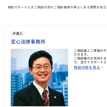
強い専門家の検索結果
相談サポートとは
ご相談の流れ
ご相談者様の声
よくある質問
お役立
弁護士
至心法律事務所
ご相談者とご家族の不
だきます。
ご相談者のお気持ちを
ち、全力でサポートさ
相談内容を見る