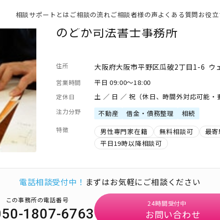
相談サポートとは
ご相談の流れ
ご相談者様の声
よくある質問
お役立
のどか司法書士事務所
住所
大阪府大阪市平野区瓜破2丁目1-6 ウ
平日 09:00～18:00
営業時間
土 ／ 日 ／ 祝（休日、時間外対応可能
定休日
注力分野
不動産
借金・債務整理
相続
特徴
男性専門家在籍
無料相談可
最寄
平日19時以降相談可
電話相談受付中！
まずはお気軽にご相談ください
この事務所の電話番号
24時間受付中
050-1807-6763
お問い合わせ