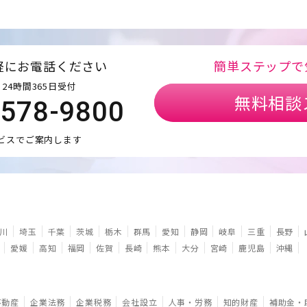
軽にお電話ください
簡単ステップで
24時間365日受付
無料相談
5578-9800
ビスでご案内します
川
埼玉
千葉
茨城
栃木
群馬
愛知
静岡
岐阜
三重
長野
愛媛
高知
福岡
佐賀
長崎
熊本
大分
宮崎
鹿児島
沖縄
不動産
企業法務
企業税務
会社設立
人事・労務
知的財産
補助金・