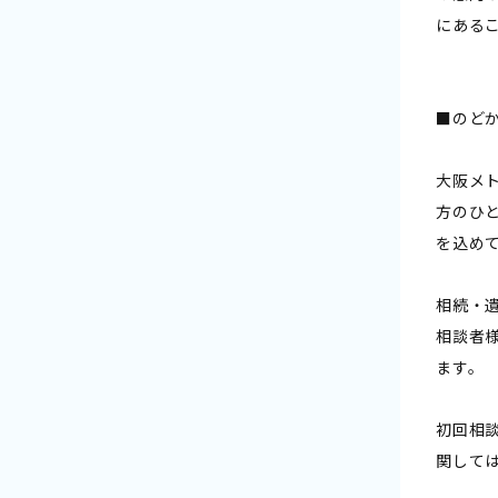
にある
■のど
大阪メ
方のひ
を込め
相続・
相談者
ます。
初回相
関して