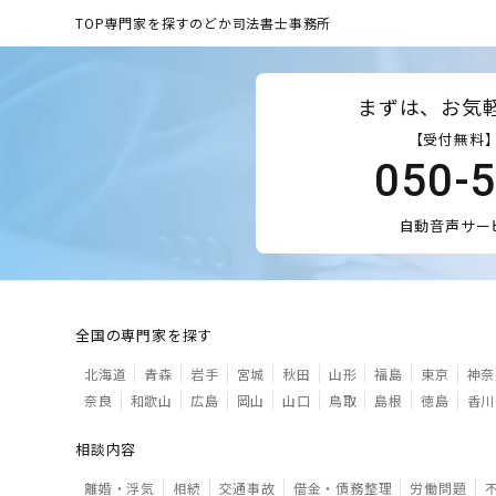
TOP
専門家を探す
のどか司法書士事務所
まずは、お気
【受付無料】
050-
自動音声サー
全国の専門家を探す
北海道
青森
岩手
宮城
秋田
山形
福島
東京
神奈
奈良
和歌山
広島
岡山
山口
鳥取
島根
徳島
香川
相談内容
離婚・浮気
相続
交通事故
借金・債務整理
労働問題