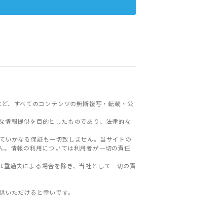
など、すべてのコンテンツの無断複写・転載・公
な情報提供を目的としたものであり、法律的な
ていかなる保証も一切致しません。当サイトの
ん。情報の利用については利用者が一切の責任
は重過失による場合を除き、当社として一切の責
。
供いただけると幸いです。