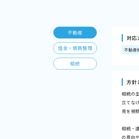
不動産
対応
借金・債務整理
不動産
相続
方針
相続の
立てな
見を視
相続・
の意向