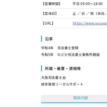
【営業時間】
平日 09:00～18:00
【定休日】
土 ／ 日 ／ 祝（休
【URL】
https://www.sosapo
沿革
令和4年 司法書士登録
令和5年 のどか司法書士事務所開設
所属・著書・資格等
大阪司法書士会
成年後見リーガルサポート
相談内容