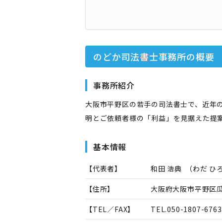
のどか司法書士事務所
の概要
事務所紹介
大阪市平野区の若手の司法書士で、近年
明とご依頼者様の「利益」を見据えた提
基本情報
【代表者】
和田 浩典
（
わだ ひ
【住所】
大阪府大阪市平野区瓜
【TEL／FAX】
TEL.
050-1807-6763