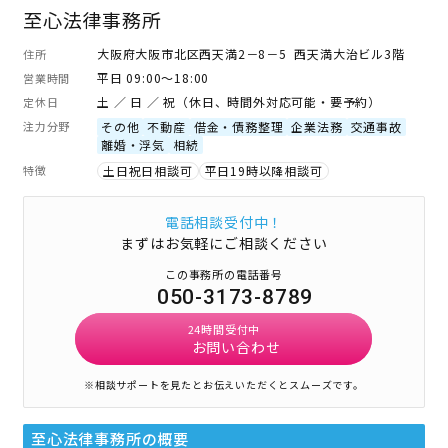
至心法律事務所
大阪府大阪市北区西天満2－8－5 西天満大治ビル3階
住所
平日 09:00～18:00
営業時間
土 ／ 日 ／ 祝（休日、時間外対応可能・要予約）
定休日
注力分野
その他
不動産
借金・債務整理
企業法務
交通事故
離婚・浮気
相続
特徴
土日祝日相談可
平日19時以降相談可
電話相談受付中！
まずはお気軽にご相談ください
この事務所の電話番号
050-3173-8789
24時間受付中
お問い合わせ
※相談サポートを見たとお伝えいただくとスムーズです。
至心法律事務所
の概要