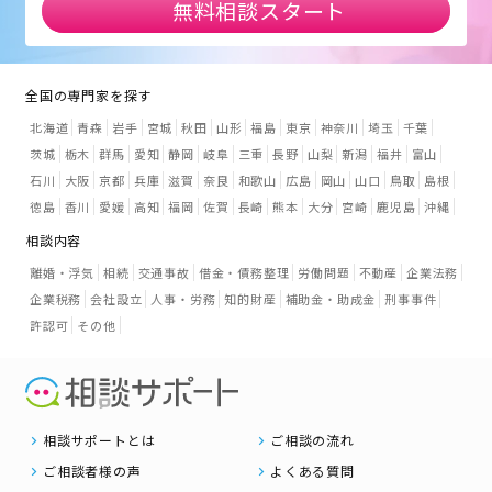
無料相談スタート
全国の専門家を探す
北海道
青森
岩手
宮城
秋田
山形
福島
東京
神奈川
埼玉
千葉
茨城
栃木
群馬
愛知
静岡
岐阜
三重
長野
山梨
新潟
福井
富山
石川
大阪
京都
兵庫
滋賀
奈良
和歌山
広島
岡山
山口
鳥取
島根
徳島
香川
愛媛
高知
福岡
佐賀
長崎
熊本
大分
宮崎
鹿児島
沖縄
相談内容
離婚・浮気
相続
交通事故
借金・債務整理
労働問題
不動産
企業法務
企業税務
会社設立
人事・労務
知的財産
補助金・助成金
刑事事件
許認可
その他
相談サポートとは
ご相談の流れ
ご相談者様の声
よくある質問