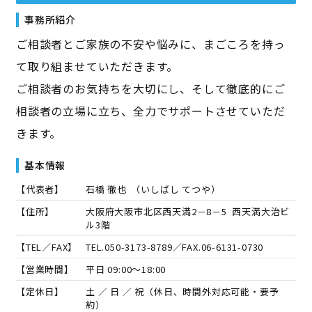
事務所紹介
ご相談者とご家族の不安や悩みに、まごころを持っ
て取り組ませていただきます。
ご相談者のお気持ちを大切にし、そして徹底的にご
相談者の立場に立ち、全力でサポートさせていただ
きます。
基本情報
【代表者】
石橋 徹也
（
いしばし てつや
）
【住所】
大阪府大阪市北区西天満2－8－5 西天満大治ビ
ル3階
【TEL／FAX】
TEL.
050-3173-8789
／FAX.
06-6131-0730
【営業時間】
平日 09:00～18:00
【定休日】
土 ／ 日 ／ 祝（休日、時間外対応可能・要予
約）