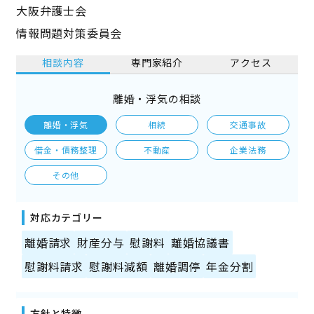
大阪弁護士会
情報問題対策委員会
相談内容
専門家紹介
アクセス
離婚・浮気の相談
離婚・浮気
相続
交通事故
借金・債務整理
不動産
企業法務
その他
対応カテゴリー
離婚請求
財産分与
慰謝料
離婚協議書
慰謝料請求
慰謝料減額
離婚調停
年金分割
方針と特徴