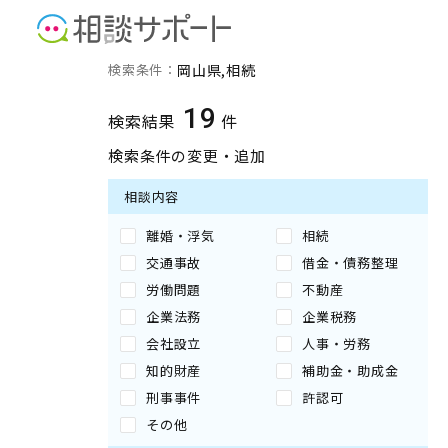
岡山県の相続に強い専門家
検索条件：
岡山県
相続
19
検索結果
件
検索条件の変更・追加
相談内容
離婚・浮気
相続
交通事故
借金・債務整理
労働問題
不動産
企業法務
企業税務
会社設立
人事・労務
知的財産
補助金・助成金
刑事事件
許認可
その他