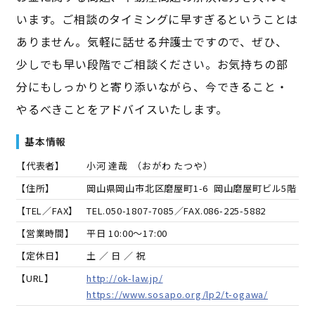
います。ご相談のタイミングに早すぎるということは
ありません。気軽に話せる弁護士ですので、ぜひ、
少しでも早い段階でご相談ください。お気持ちの部
分にもしっかりと寄り添いながら、今できること・
やるべきことをアドバイスいたします。
基本情報
【代表者】
小河 達哉
（
おがわ たつや
）
【住所】
岡山県岡山市北区磨屋町1-6 岡山磨屋町ビル5階
【TEL／FAX】
TEL.
050-1807-7085
／FAX.
086-225-5882
【営業時間】
平日 10:00～17:00
【定休日】
土 ／ 日 ／ 祝
【URL】
http://ok-law.jp/
https://www.sosapo.org/lp2/t-ogawa/