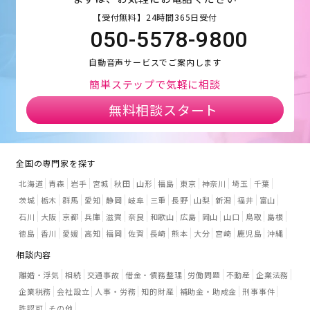
【受付無料】24時間365日受付
050-5578-9800
自動音声サービスでご案内します
簡単ステップで気軽に相談
無料相談スタート
全国の専門家を探す
北海道
青森
岩手
宮城
秋田
山形
福島
東京
神奈川
埼玉
千葉
茨城
栃木
群馬
愛知
静岡
岐阜
三重
長野
山梨
新潟
福井
富山
石川
大阪
京都
兵庫
滋賀
奈良
和歌山
広島
岡山
山口
鳥取
島根
徳島
香川
愛媛
高知
福岡
佐賀
長崎
熊本
大分
宮崎
鹿児島
沖縄
相談内容
離婚・浮気
相続
交通事故
借金・債務整理
労働問題
不動産
企業法務
企業税務
会社設立
人事・労務
知的財産
補助金・助成金
刑事事件
許認可
その他