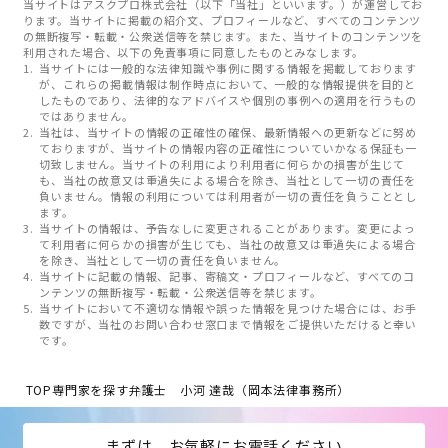
当サイトはアスクプロ株式会社（以下「当社」といいます。）が運営してお
ります。当サイトに掲載の紹介文、プロフィールなど、すべてのコンテンツ
の無断複写・転載・公衆送信等を禁じます。また、当サイトのコンテンツを
利用された場合、以下の免責事項に同意したものとみなします。
当サイトには一般的な法律知識や事例に関する情報を掲載しております
が、これらの掲載情報は制作時点において、一般的な情報提供を目的と
したものであり、法律的なアドバイスや個別の事例への適用を行うもの
ではありません。
当社は、当サイトの情報の正確性の確保、最新情報への更新などに努め
ておりますが、当サイトの情報内容の正確性についていかなる保証も一
切致しません。当サイトの利用により利用者に何らかの損害が生じて
も、当社の故意又は重過失による場合を除き、当社として一切の責任を
負いません。情報の利用については利用者が一切の責任を負うこととし
ます。
当サイトの情報は、予告なしに変更されることがあります。変更によっ
て利用者に何らかの損害が生じても、当社の故意又は重過失による場合
を除き、当社として一切の責任を負いません。
当サイトに記載の情報、記事、寄稿文・プロフィールなど、すべてのコ
ンテンツの無断複写・転載・公衆送信等を禁じます。
当サイトにおいて不適切な情報や誤った情報を見つけた場合には、お手
数ですが、当社のお問い合わせ窓口まで情報をご提供いただけると幸い
です。
TOP
専門家を探す
弁護士 小河 達哉（岡本法律事務所）
まずは、お気軽にお電話ください