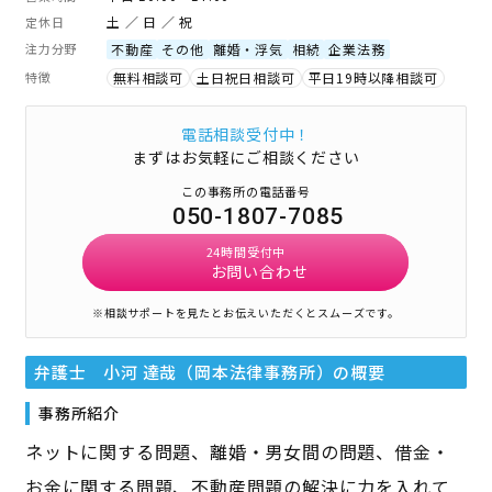
土 ／ 日 ／ 祝
定休日
注力分野
不動産
その他
離婚・浮気
相続
企業法務
特徴
無料相談可
土日祝日相談可
平日19時以降相談可
電話相談受付中！
まずはお気軽にご相談ください
この事務所の電話番号
050-1807-7085
24時間受付中
お問い合わせ
※相談サポートを見たとお伝えいただくとスムーズです。
弁護士 小河 達哉（岡本法律事務所）
の概要
事務所紹介
ネットに関する問題、離婚・男女間の問題、借金・
お金に関する問題、不動産問題の解決に力を入れて