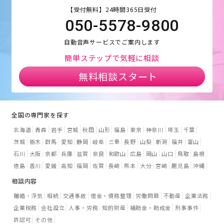
【受付無料】24時間365日受付
050-5578-9800
自動音声サービスでご案内します
簡単ステップで気軽に相談
無料相談スタート
全国の専門家を探す
北海道
青森
岩手
宮城
秋田
山形
福島
東京
神奈川
埼玉
千葉
茨城
栃木
群馬
愛知
静岡
岐阜
三重
長野
山梨
新潟
福井
富山
石川
大阪
京都
兵庫
滋賀
奈良
和歌山
広島
岡山
山口
鳥取
島根
徳島
香川
愛媛
高知
福岡
佐賀
長崎
熊本
大分
宮崎
鹿児島
沖縄
相談内容
離婚・浮気
相続
交通事故
借金・債務整理
労働問題
不動産
企業法務
企業税務
会社設立
人事・労務
知的財産
補助金・助成金
刑事事件
許認可
その他