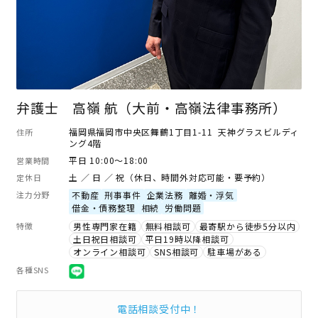
弁護士 高嶺 航（大前・高嶺法律事務所）
福岡県福岡市中央区舞鶴1丁目1-11 天神グラスビルディ
住所
ング4階
平日 10:00～18:00
営業時間
土 ／ 日 ／ 祝（休日、時間外対応可能・要予約）
定休日
注力分野
不動産
刑事事件
企業法務
離婚・浮気
借金・債務整理
相続
労働問題
特徴
男性専門家在籍
無料相談可
最寄駅から徒歩5分以内
土日祝日相談可
平日19時以降相談可
オンライン相談可
SNS相談可
駐車場がある
各種SNS
電話相談受付中！