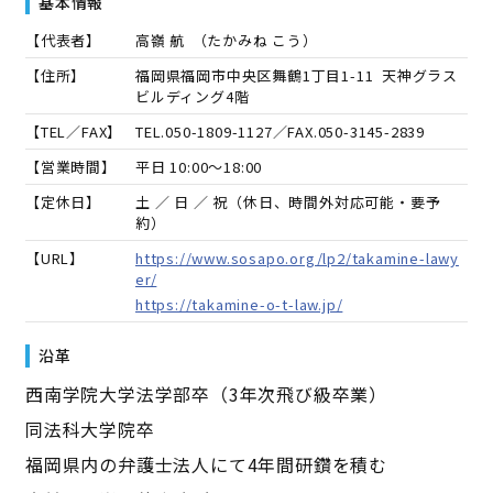
基本情報
【代表者】
高嶺 航
（
たかみね こう
）
【住所】
福岡県福岡市中央区舞鶴1丁目1-11 天神グラス
ビルディング4階
【TEL／FAX】
TEL.
050-1809-1127
／FAX.
050-3145-2839
【営業時間】
平日 10:00～18:00
【定休日】
土 ／ 日 ／ 祝（休日、時間外対応可能・要予
約）
【URL】
https://www.sosapo.org/lp2/takamine-lawy
er/
https://takamine-o-t-law.jp/
沿革
西南学院大学法学部卒（3年次飛び級卒業）
同法科大学院卒
福岡県内の弁護士法人にて4年間研鑽を積む