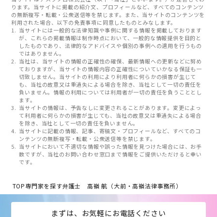
ります。当サイトに掲載の紹介文、プロフィールなど、すべてのコンテンツ
の無断複写・転載・公衆送信等を禁じます。また、当サイトのコンテンツを
利用された場合、以下の免責事項に同意したものとみなします。
当サイトには一般的な法律知識や事例に関する情報を掲載しております
が、これらの掲載情報は制作時点において、一般的な情報提供を目的と
したものであり、法律的なアドバイスや個別の事例への適用を行うもの
ではありません。
当社は、当サイトの情報の正確性の確保、最新情報への更新などに努め
ておりますが、当サイトの情報内容の正確性についていかなる保証も一
切致しません。当サイトの利用により利用者に何らかの損害が生じて
も、当社の故意又は重過失による場合を除き、当社として一切の責任を
負いません。情報の利用については利用者が一切の責任を負うこととし
ます。
当サイトの情報は、予告なしに変更されることがあります。変更によっ
て利用者に何らかの損害が生じても、当社の故意又は重過失による場合
を除き、当社として一切の責任を負いません。
当サイトに記載の情報、記事、寄稿文・プロフィールなど、すべてのコ
ンテンツの無断複写・転載・公衆送信等を禁じます。
当サイトにおいて不適切な情報や誤った情報を見つけた場合には、お手
数ですが、当社のお問い合わせ窓口まで情報をご提供いただけると幸い
です。
TOP
専門家を探す
弁護士 高嶺 航（大前・高嶺法律事務所）
まずは、お気軽にお電話ください