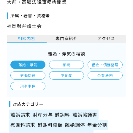
大前・高嶺法律事務所開業
所属・著書・資格等
福岡県弁護士会
相談内容
専門家紹介
アクセス
離婚・浮気の相談
離婚・浮気
相続
借金・債務整理
労働問題
不動産
企業法務
刑事事件
対応カテゴリー
離婚請求
財産分与
慰謝料
離婚協議書
慰謝料請求
慰謝料減額
離婚調停
年金分割