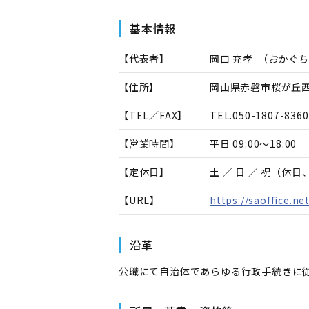
基本情報
【代表者】
岡口 充孝
（
おかぐち
【住所】
岡山県赤磐市桜が丘西9
【TEL／FAX】
TEL.
050-1807-8360
【営業時間】
平日 09:00～18:00
【定休日】
土 ／ 日 ／ 祝（休
【URL】
https://saoffice.net
沿革
公職にて自治体であらゆる行政手続きに従