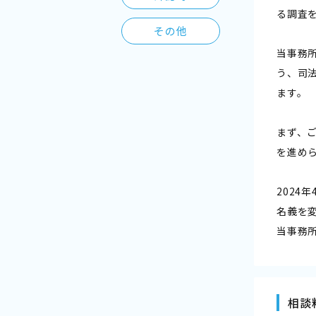
る調査
その他
当事務
う、司
ます。
まず、
を進め
202
名義を
当事務
相談