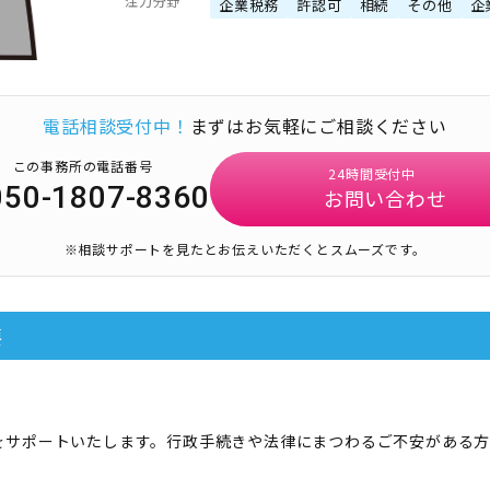
注力分野
企業税務
許認可
相続
その他
企
電話相談受付中！
まずはお気軽にご相談ください
この事務所の電話番号
24時間受付中
050-1807-8360
お問い合わせ
※相談サポートを見たとお伝えいただくとスムーズです。
要
をサポートいたします。行政手続きや法律にまつわるご不安がある