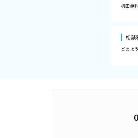
初回無
相談
どのよ