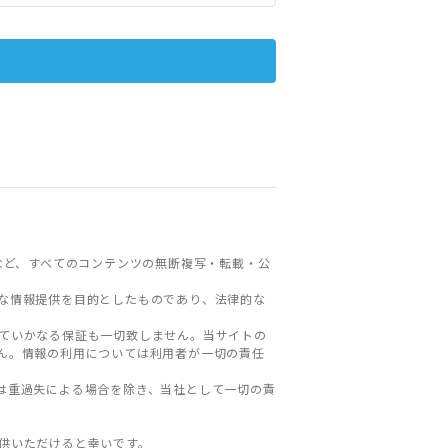
など、すべてのコンテンツの無断複写・転載・公
な情報提供を目的としたものであり、法律的な
ていかなる保証も一切致しません。当サイトの
ん。情報の利用については利用者が一切の責任
は重過失による場合を除き、当社として一切の責
。
供いただけると幸いです。