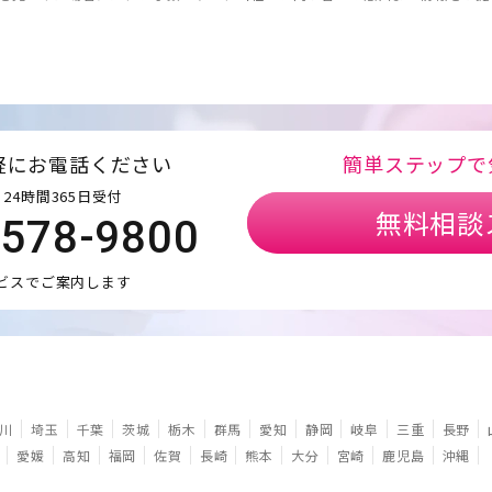
軽にお電話ください
簡単ステップで
24時間365日受付
無料相談
5578-9800
ビスでご案内します
川
埼玉
千葉
茨城
栃木
群馬
愛知
静岡
岐阜
三重
長野
愛媛
高知
福岡
佐賀
長崎
熊本
大分
宮崎
鹿児島
沖縄