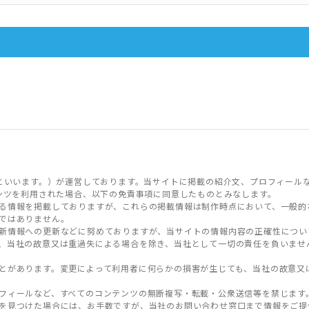
といいます。）が運営しております。当サイトに掲載の紹介文、プロフィール
ンツを利用された場合、以下の免責事項に同意したものとみなします。
る情報を掲載しておりますが、これらの掲載情報は制作時点において、一般的
ではありません。
新情報への更新などに努めておりますが、当サイトの情報内容の正確性につい
、当社の故意又は重過失による場合を除き、当社として一切の責任を負いませ
とがあります。変更によって利用者に何らかの損害が生じても、当社の故意又
フィールなど、すべてのコンテンツの無断複写・転載・公衆送信等を禁じます
を見つけた場合には、お手数ですが、当社のお問い合わせ窓口まで情報をご提