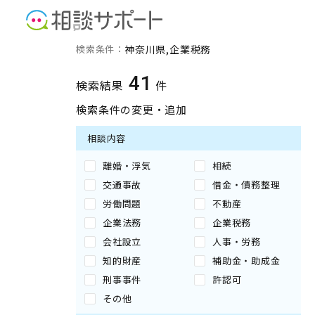
神奈川県の企業税務に強い
検索条件：
神奈川県
企業税務
41
検索結果
件
検索条件の変更・追加
相談内容
離婚・浮気
相続
交通事故
借金・債務整理
労働問題
不動産
企業法務
企業税務
会社設立
人事・労務
知的財産
補助金・助成金
刑事事件
許認可
その他