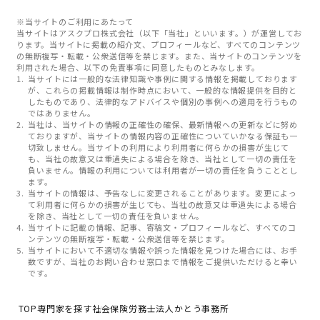
※当サイトのご利用にあたって
当サイトはアスクプロ株式会社（以下「当社」といいます。）が運営してお
ります。当サイトに掲載の紹介文、プロフィールなど、すべてのコンテンツ
の無断複写・転載・公衆送信等を禁じます。また、当サイトのコンテンツを
利用された場合、以下の免責事項に同意したものとみなします。
当サイトには一般的な法律知識や事例に関する情報を掲載しております
が、これらの掲載情報は制作時点において、一般的な情報提供を目的と
したものであり、法律的なアドバイスや個別の事例への適用を行うもの
ではありません。
当社は、当サイトの情報の正確性の確保、最新情報への更新などに努め
ておりますが、当サイトの情報内容の正確性についていかなる保証も一
切致しません。当サイトの利用により利用者に何らかの損害が生じて
も、当社の故意又は重過失による場合を除き、当社として一切の責任を
負いません。情報の利用については利用者が一切の責任を負うこととし
ます。
当サイトの情報は、予告なしに変更されることがあります。変更によっ
て利用者に何らかの損害が生じても、当社の故意又は重過失による場合
を除き、当社として一切の責任を負いません。
当サイトに記載の情報、記事、寄稿文・プロフィールなど、すべてのコ
ンテンツの無断複写・転載・公衆送信等を禁じます。
当サイトにおいて不適切な情報や誤った情報を見つけた場合には、お手
数ですが、当社のお問い合わせ窓口まで情報をご提供いただけると幸い
です。
TOP
専門家を探す
社会保険労務士法人かとう事務所