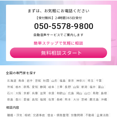
まずは、お気軽にお電話ください
【受付無料】24時間365日受付
050-5578-9800
自動音声サービスでご案内します
簡単ステップで気軽に相談
無料相談スタート
全国の専門家を探す
北海道
青森
岩手
宮城
秋田
山形
福島
東京
神奈川
埼玉
千葉
茨城
栃木
群馬
愛知
静岡
岐阜
三重
長野
山梨
新潟
福井
富山
石川
大阪
京都
兵庫
滋賀
奈良
和歌山
広島
岡山
山口
鳥取
島根
徳島
香川
愛媛
高知
福岡
佐賀
長崎
熊本
大分
宮崎
鹿児島
沖縄
相談内容
離婚・浮気
相続
交通事故
借金・債務整理
労働問題
不動産
企業法務