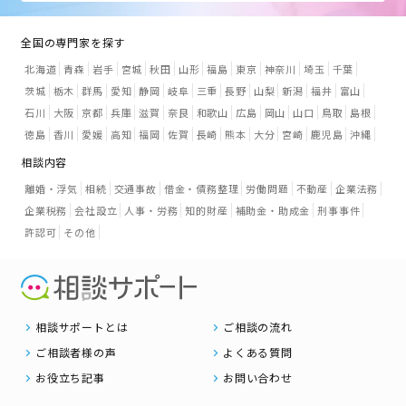
全国の専門家を探す
北海道
青森
岩手
宮城
秋田
山形
福島
東京
神奈川
埼玉
千葉
茨城
栃木
群馬
愛知
静岡
岐阜
三重
長野
山梨
新潟
福井
富山
石川
大阪
京都
兵庫
滋賀
奈良
和歌山
広島
岡山
山口
鳥取
島根
徳島
香川
愛媛
高知
福岡
佐賀
長崎
熊本
大分
宮崎
鹿児島
沖縄
相談内容
離婚・浮気
相続
交通事故
借金・債務整理
労働問題
不動産
企業法務
企業税務
会社設立
人事・労務
知的財産
補助金・助成金
刑事事件
許認可
その他
相談サポートとは
ご相談の流れ
ご相談者様の声
よくある質問
お役立ち記事
お問い合わせ