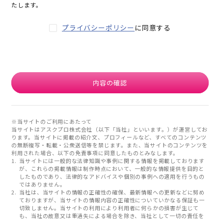
たします。
プライバシーポリシー
に同意する
内容の確認
※当サイトのご利用にあたって
当サイトはアスクプロ株式会社（以下「当社」といいます。）が運営してお
ります。当サイトに掲載の紹介文、プロフィールなど、すべてのコンテンツ
の無断複写・転載・公衆送信等を禁じます。また、当サイトのコンテンツを
利用された場合、以下の免責事項に同意したものとみなします。
当サイトには一般的な法律知識や事例に関する情報を掲載しております
が、これらの掲載情報は制作時点において、一般的な情報提供を目的と
したものであり、法律的なアドバイスや個別の事例への適用を行うもの
ではありません。
当社は、当サイトの情報の正確性の確保、最新情報への更新などに努め
ておりますが、当サイトの情報内容の正確性についていかなる保証も一
切致しません。当サイトの利用により利用者に何らかの損害が生じて
も、当社の故意又は重過失による場合を除き、当社として一切の責任を