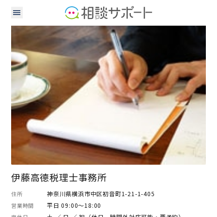
税理士
伊藤高德税理士事務所
神奈川県横浜市中区初音町1-21-1-405
住所
平日 09:00～18:00
営業時間
土 ／ 日 ／ 祝（休日、時間外対応可能・要予約）
定休日