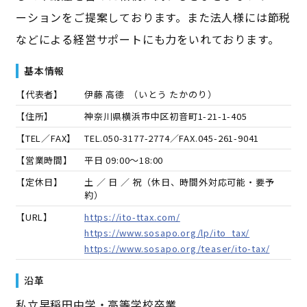
ーションをご提案しております。また法人様には節税
などによる経営サポートにも力をいれております。
基本情報
【代表者】
伊藤 高德
（
いとう たかのり
）
【住所】
神奈川県横浜市中区初音町1-21-1-405
【TEL／FAX】
TEL.
050-3177-2774
／FAX.
045-261-9041
【営業時間】
平日 09:00～18:00
【定休日】
土 ／ 日 ／ 祝（休日、時間外対応可能・要予
約）
【URL】
https://ito-ttax.com/
https://www.sosapo.org/lp/ito_tax/
https://www.sosapo.org/teaser/ito-tax/
沿革
私立早稲田中学・高等学校卒業