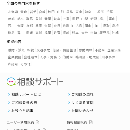
全国の専門家を探す
北海道
青森
岩手
宮城
秋田
山形
福島
東京
神奈川
埼玉
千葉
茨城
栃木
群馬
愛知
静岡
岐阜
三重
長野
山梨
新潟
福井
富山
石川
大阪
京都
兵庫
滋賀
奈良
和歌山
広島
岡山
山口
鳥取
島根
徳島
香川
愛媛
高知
福岡
佐賀
長崎
熊本
大分
宮崎
鹿児島
沖縄
相談内容
離婚・浮気
相続
交通事故
借金・債務整理
労働問題
不動産
企業法務
企業税務
会社設立
人事・労務
知的財産
補助金・助成金
刑事事件
許認可
その他
相談サポートとは
ご相談の流れ
ご相談者様の声
よくある質問
お役立ち記事
お問い合わせ
ユーザー利用規約
情報掲載規約