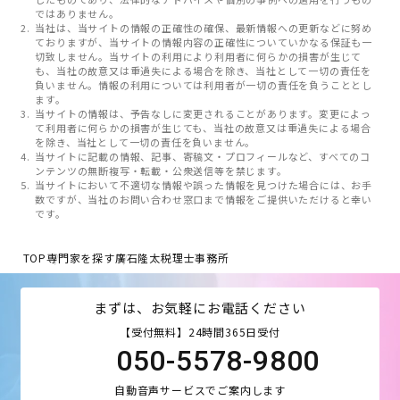
ではありません。
当社は、当サイトの情報の正確性の確保、最新情報への更新などに努め
ておりますが、当サイトの情報内容の正確性についていかなる保証も一
切致しません。当サイトの利用により利用者に何らかの損害が生じて
も、当社の故意又は重過失による場合を除き、当社として一切の責任を
負いません。情報の利用については利用者が一切の責任を負うこととし
ます。
当サイトの情報は、予告なしに変更されることがあります。変更によっ
て利用者に何らかの損害が生じても、当社の故意又は重過失による場合
を除き、当社として一切の責任を負いません。
当サイトに記載の情報、記事、寄稿文・プロフィールなど、すべてのコ
ンテンツの無断複写・転載・公衆送信等を禁じます。
当サイトにおいて不適切な情報や誤った情報を見つけた場合には、お手
数ですが、当社のお問い合わせ窓口まで情報をご提供いただけると幸い
です。
TOP
専門家を探す
廣石隆太税理士事務所
まずは、お気軽にお電話ください
【受付無料】24時間365日受付
050-5578-9800
自動音声サービスでご案内します