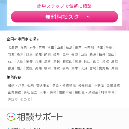
簡単ステップで気軽に相談
無料相談スタート
全国の専門家を探す
北海道
青森
岩手
宮城
秋田
山形
福島
東京
神奈川
埼玉
千葉
茨城
栃木
群馬
愛知
静岡
岐阜
三重
長野
山梨
新潟
福井
富山
石川
大阪
京都
兵庫
滋賀
奈良
和歌山
広島
岡山
山口
鳥取
島根
徳島
香川
愛媛
高知
福岡
佐賀
長崎
熊本
大分
宮崎
鹿児島
沖縄
相談内容
離婚・浮気
相続
交通事故
借金・債務整理
労働問題
不動産
企業法務
企業税務
会社設立
人事・労務
知的財産
補助金・助成金
刑事事件
許認可
その他