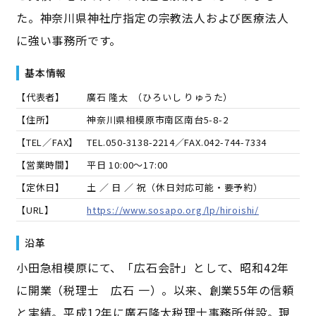
た。神奈川県神社庁指定の宗教法人および医療法人
に強い事務所です。
基本情報
【代表者】
廣石 隆太
（
ひろいし りゅうた
）
【住所】
神奈川県相模原市南区南台5-8-2
【TEL／FAX】
TEL.
050-3138-2214
／FAX.
042-744-7334
【営業時間】
平日 10:00～17:00
【定休日】
土 ／ 日 ／ 祝（休日対応可能・要予約）
【URL】
https://www.sosapo.org/lp/hiroishi/
沿革
小田急相模原にて、「広石会計」として、昭和42年
に開業（税理士 広石 一）。以来、創業55年の信頼
と実績。平成12年に廣石隆太税理士事務所併設。現