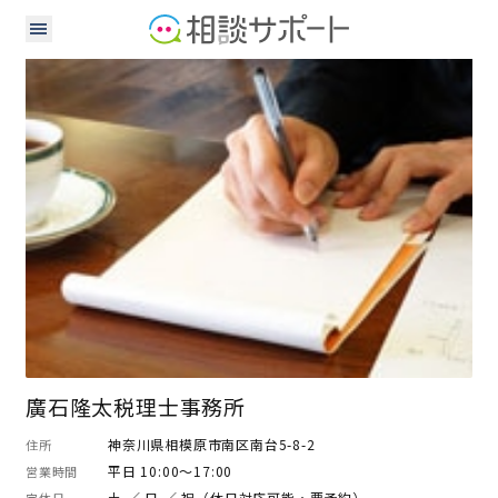
行政書士
税理士
廣石隆太税理士事務所
神奈川県相模原市南区南台5-8-2
住所
平日 10:00～17:00
営業時間
土 ／ 日 ／ 祝（休日対応可能・要予約）
定休日