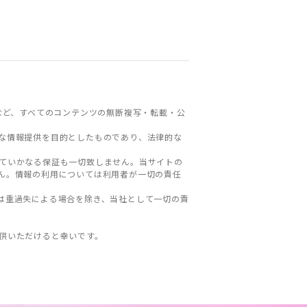
など、すべてのコンテンツの無断複写・転載・公
な情報提供を目的としたものであり、法律的な
ていかなる保証も一切致しません。当サイトの
ん。情報の利用については利用者が一切の責任
は重過失による場合を除き、当社として一切の責
。
供いただけると幸いです。