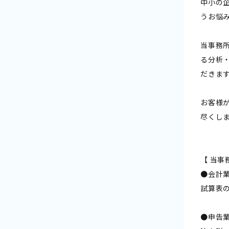
中小の
うお悩
当事務
る分析
だきま
お客様
尽くし
【 当事
●会計
試算表
●申告