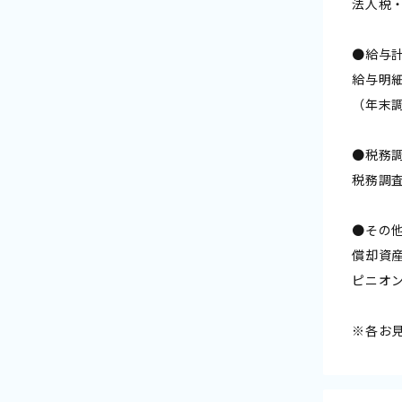
法人税
●給与
給与明
（年末
●税務
税務調
●その
償却資
ピニオ
※各お