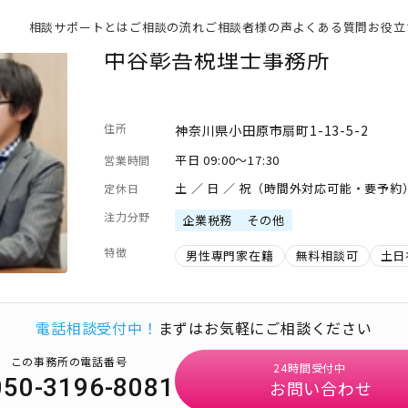
相談サポートとは
ご相談の流れ
ご相談者様の声
よくある質問
お役立
中谷彰吾税理士事務所
住所
神奈川県小田原市扇町1-13-5-2
平日 09:00～17:30
営業時間
土 ／ 日 ／ 祝（時間外対応可能・要予約
定休日
注力分野
企業税務
その他
特徴
男性専門家在籍
無料相談可
土日
電話相談受付中！
まずはお気軽にご相談ください
この事務所の電話番号
24時間受付中
050-3196-8081
お問い合わせ