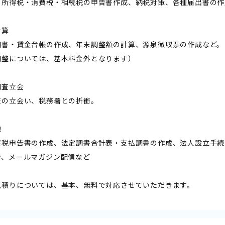
・所得税・消費税・相続税の申告書作成、納税対策、各種届出書の作
計算
細書・賃金台帳の作成、年末調整額の計算、源泉徴収票の作成など。
調整については、基本料金外となります）
調査立会
査の立会い、税務署との折衝。
他
産税申告書の作成、法定調書合計表・支払調書の作成、法人設立手続
ン、メールマガジン配信など
見積りについては、基本、無料で対応させていただきます。