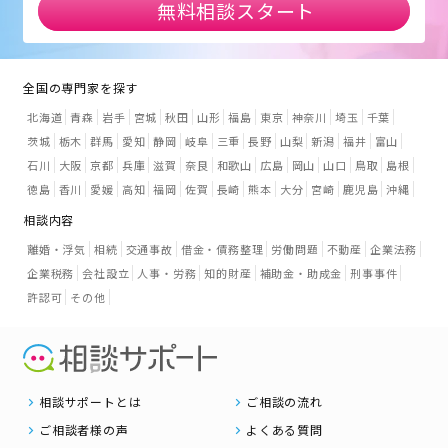
無料相談スタート
全国の専門家を探す
北海道
青森
岩手
宮城
秋田
山形
福島
東京
神奈川
埼玉
千葉
茨城
栃木
群馬
愛知
静岡
岐阜
三重
長野
山梨
新潟
福井
富山
石川
大阪
京都
兵庫
滋賀
奈良
和歌山
広島
岡山
山口
鳥取
島根
徳島
香川
愛媛
高知
福岡
佐賀
長崎
熊本
大分
宮崎
鹿児島
沖縄
相談内容
離婚・浮気
相続
交通事故
借金・債務整理
労働問題
不動産
企業法務
企業税務
会社設立
人事・労務
知的財産
補助金・助成金
刑事事件
許認可
その他
相談サポートとは
ご相談の流れ
ご相談者様の声
よくある質問