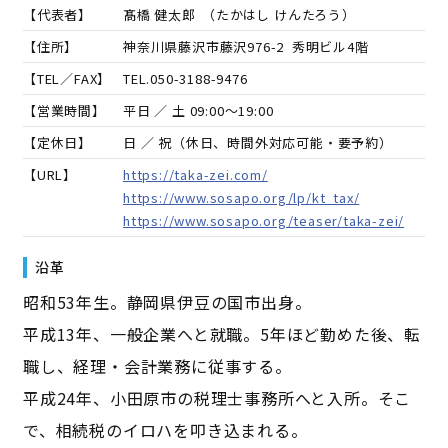
【代表者】
髙橋 健太郎
（
たかはし けんたろう
）
【住所】
神奈川県藤沢市藤沢976-2 秀明ビル4階
【TEL／FAX】
TEL.
050-3188-9476
【営業時間】
平日 ／ 土 09:00～19:00
【定休日】
日 ／ 祝（休日、時間外対応可能・要予約）
【URL】
https://taka-zei.com/
https://www.sosapo.org/lp/kt_tax/
https://www.sosapo.org/teaser/taka-zei/
沿革
昭和53年生。静岡県伊豆の国市出身。
平成13年、一般企業へと就職。5年ほど勤めた後、転
職し、経理・会計業務に従事する。
平成24年、小田原市の税理士事務所へと入所。そこ
で、相続税のイロハを叩き込まれる。