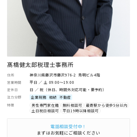
髙橋健太郎税理士事務所
神奈川県藤沢市藤沢976-2 秀明ビル4階
住所
平日 ／ 土 09:00～19:00
営業時間
日 ／ 祝（休日、時間外対応可能・要予約）
定休日
注力分野
企業税務
相続
不動産
特徴
男性専門家在籍
無料相談可
最寄駅から徒歩5分以内
土日祝日相談可
平日19時以降相談可
電話相談受付中！
まずはお気軽にご相談ください