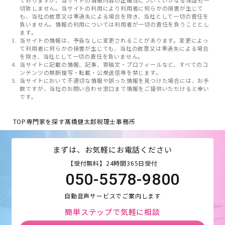
ておりますが、当サイトの情報内容の正確性についていかなる保証も一
切致しません。当サイトの利用により利用者に何らかの損害が生じて
も、当社の故意又は重過失による場合を除き、当社として一切の責任を
負いません。情報の利用については利用者が一切の責任を負うこととし
ます。
当サイトの情報は、予告なしに変更されることがあります。変更によっ
て利用者に何らかの損害が生じても、当社の故意又は重過失による場合
を除き、当社として一切の責任を負いません。
当サイトに記載の情報、記事、寄稿文・プロフィールなど、すべてのコ
ンテンツの無断複写・転載・公衆送信等を禁じます。
当サイトにおいて不適切な情報や誤った情報を見つけた場合には、お手
数ですが、当社のお問い合わせ窓口まで情報をご提供いただけると幸い
です。
TOP
専門家を探す
髙橋健太郎税理士事務所
まずは、お気軽にお電話ください
【受付無料】24時間365日受付
050-5578-9800
自動音声サービスでご案内します
簡単ステップで気軽に相談