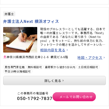
弁護士
弁護士法人Next 横浜オフィス
現役のプロレスラーとしても活躍する、日本で
唯一の弁護士レスラーです。事務所名「Next」
の由来である「あなたに寄り添う（Next to
you）」をモットーに、持ち前の体力と気力、
フットワークの軽さを活かしてサポートいたし
ます。
相談内容を見る
横浜に根ざした「マチベン」として約10年。
離婚、相続、不動産、刑事事件、企業法務など
神奈川県横浜市西区北幸2-1-6 鶴見ビル6階
地図・アクセス
の幅広いご相談を承っています。ご相談後に
「相談してよかった」「少し気持ちが軽くなっ
男性専門家在籍
無料相談可
最寄駅から徒歩5分以内
土日祝日相談可
た」と言っていただくことも多い弁護士ですの
平日19時以降相談可
で、安心してご相談ください。
詳しく見る
この事務所の電話番号
メールでお問い合わせ
050-1792-7837