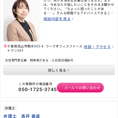
たり、何かを決める必要はありません。まず
は、今あなたが話したいことをそのまま聞かせ
てください。「ちょっと困ったことがあ
る……」――そんな段階でもアドバイスできること
はあります。時には繋がりがある士業・行政・
相談内容を見る
支援先等の力もお借りしながら、あなたの絶対
的な味方となりサポートいたします。
千葉県流山市駒木505-6 ワークオフィスファース
地図・アクセス
トワン203
女性専門家在籍
駐車場がある
土日祝日相談可
詳しく見る
この事務所の電話番号
メールでお問い合わせ
050-1725-3745
弁護士
弁護士 髙井 善達