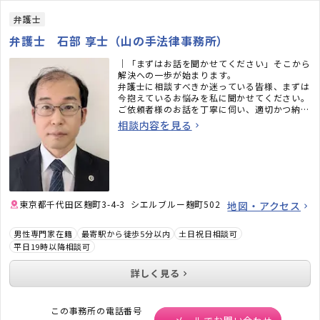
弁護士
弁護士 石部 享士（山の手法律事務所）
｜「まずはお話を聞かせてください」――そこから
解決への一歩が始まります。
弁護士に相談すべきか迷っている皆様、まずは
今抱えているお悩みを私に聞かせてください。
ご依頼者様のお話を丁寧に伺い、適切かつ納得
できる解決策を一緒に探させていただきます。
相談内容を見る
「穏やか」と言われることも多い弁護士ですの
で、安心してご相談ください。
東京都千代田区麹町3-4-3 シエルブルー麹町502
地図・アクセス
男性専門家在籍
最寄駅から徒歩5分以内
土日祝日相談可
平日19時以降相談可
詳しく見る
この事務所の電話番号