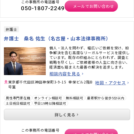
この事務所の電話番号
メールでお問い合わせ
050-1807-2249
弁護士
弁護士 桑名 佑生（名古屋・山本法律事務所）
個人・法人を問わず、幅広いご依頼を受け、紛
争解決を含む高度なリーガルサービスを提供し
ています。既存の枠組みにとらわれず、調査と
戦略を尽くし、ご依頼者様の人生に向き合い、
経済面も踏まえた最善の解決を追求します。
相談内容を見る
東京都千代田区神田神保町3-9-15 幸保ビル2階B
地図・アクセス
号室
男性専門家在籍
オンライン相談可
無料相談可
最寄駅から徒歩5分以内
土日祝日相談可
平日19時以降相談可
詳しく見る
この事務所の電話番号