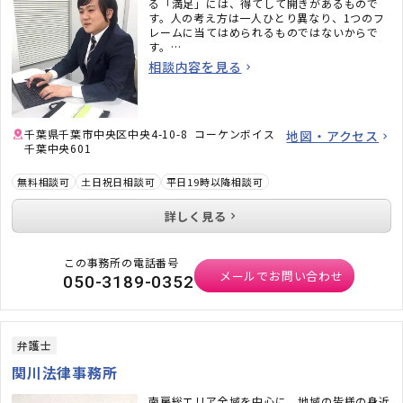
る「満足」には、得てして開きがあるもので
す。人の考え方は一人ひとり異なり、1つのフ
レームに当てはめられるものではないからで
す。
お悩みごとも同様です。原因が異なれば解決方
相談内容を見る
法も自ずと異なりますので、私は、解決のため
の選択肢とメリット・デメリットをお伝えし、
ご依頼者様自身にどの方法が一番しっくりくる
かを、選んでいただくスタイルを取っていま
す。
千葉県千葉市中央区中央4-10-8 コーケンボイス
地図・アクセス
法律の解釈や手続きは複雑すぎる傾向にありま
千葉中央601
す。それを、ご依頼者様に成り代わって行うの
が弁護士の努めです。「押しつける立場ではな
無料相談可
土日祝日相談可
平日19時以降相談可
く、使われる立場でいること」をポリシーに、
どのようなご相談にも、真摯に対応させていた
詳しく見る
だきます。
この事務所の電話番号
メールでお問い合わせ
050-3189-0352
弁護士
関川法律事務所
南房総エリア全域を中心に、地域の皆様の身近