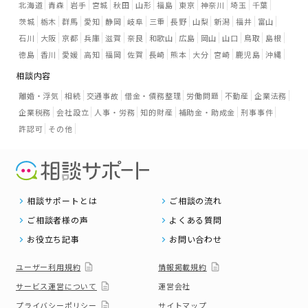
北海道
青森
岩手
宮城
秋田
山形
福島
東京
神奈川
埼玉
千葉
茨城
栃木
群馬
愛知
静岡
岐阜
三重
長野
山梨
新潟
福井
富山
石川
大阪
京都
兵庫
滋賀
奈良
和歌山
広島
岡山
山口
鳥取
島根
徳島
香川
愛媛
高知
福岡
佐賀
長崎
熊本
大分
宮崎
鹿児島
沖縄
相談内容
離婚・浮気
相続
交通事故
借金・債務整理
労働問題
不動産
企業法務
企業税務
会社設立
人事・労務
知的財産
補助金・助成金
刑事事件
許認可
その他
相談サポートとは
ご相談の流れ
ご相談者様の声
よくある質問
お役立ち記事
お問い合わせ
ユーザー利用規約
情報掲載規約
サービス運営について
運営会社
プライバシーポリシー
サイトマップ