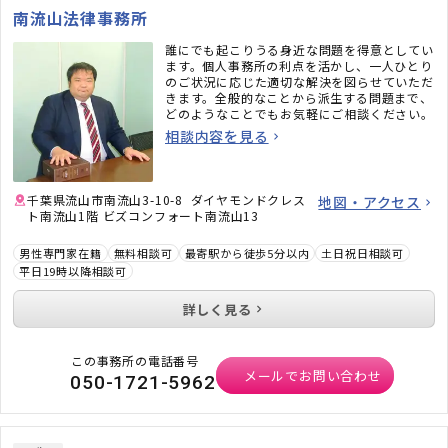
南流山法律事務所
誰にでも起こりうる身近な問題を得意としてい
ます。個人事務所の利点を活かし、一人ひとり
のご状況に応じた適切な解決を図らせていただ
きます。全般的なことから派生する問題まで、
どのようなことでもお気軽にご相談ください。
相談内容を見る
千葉県流山市南流山3-10-8 ダイヤモンドクレス
地図・アクセス
ト南流山1階 ビズコンフォート南流山13
男性専門家在籍
無料相談可
最寄駅から徒歩5分以内
土日祝日相談可
平日19時以降相談可
詳しく見る
この事務所の電話番号
メールでお問い合わせ
050-1721-5962