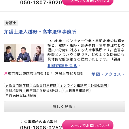
メールでお問い合わせ
050-1807-3020
弁護士
弁護士法人越野・髙本法律事務所
中小企業・ベンチャー企業・零細企業の法務支
援と、離婚・相続・交通事故・債務整理などの
幅広い分野に対応する法律事務所です。豊富な
経験とノウハウに基づき、どのような問題にも
具体的な解決策をご提案いたします。「親身に
話を聞いてもらえた」「安心して任せられた」
相談内容を見る
と言っていただくことも多い事務所ですので、
安心してご相談ください。
東京都台東区東上野3-18-4 常陽上野ビル3階
地図・アクセス
男性専門家在籍
女性専門家在籍
オンライン相談可
SNS相談可
無料相談可
最寄駅から徒歩5分以内
土日祝日相談可
平日19時以降相談可
詳しく見る
この事務所の電話番号
メールでお問い合わせ
050-1808-0252