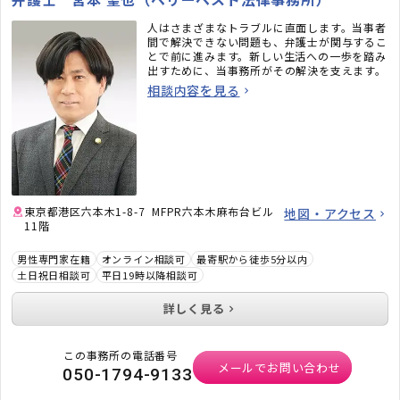
人はさまざまなトラブルに直面します。当事者
間で解決できない問題も、弁護士が関与するこ
とで前に進みます。新しい生活への一歩を踏み
出すために、当事務所がその解決を支えます。
相談内容を見る
東京都港区六本木1-8-7 MFPR六本木麻布台ビル
地図・アクセス
11階
男性専門家在籍
オンライン相談可
最寄駅から徒歩5分以内
土日祝日相談可
平日19時以降相談可
詳しく見る
この事務所の電話番号
メールでお問い合わせ
050-1794-9133