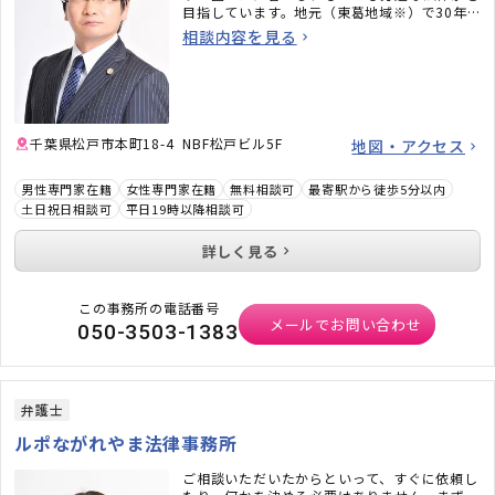
目指しています。地元（東葛地域※）で30年
以上の実績を誇る「ときわ綜合法律事務所」に
相談内容を見る
所属しています。どうぞ安心してご相談下さ
い。
※東葛地域（松戸市、柏市、流山市、我孫子
市、鎌ケ谷市、野田市）
千葉県松戸市本町18-4 NBF松戸ビル5F
地図・アクセス
男性専門家在籍
女性専門家在籍
無料相談可
最寄駅から徒歩5分以内
土日祝日相談可
平日19時以降相談可
詳しく見る
この事務所の電話番号
メールでお問い合わせ
050-3503-1383
弁護士
ルポながれやま法律事務所
ご相談いただいたからといって、すぐに依頼し