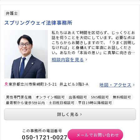
弁護士
スプリングウェイ法律事務所
私たちはあえて時間を区切らず、じっくりとお
話を伺うことを大切にしています。必要な点は
こちらからお聞きしますので、「うまく説明し
なければ」と身構えずに率直にお話しくださ
い。あなたの「本当の思い」に真摯に向き合い
ますので、他の事務所で嫌な思いをされた方
相談内容を見る
も、安心してご相談ください。
東京都立川市柴崎町3-5-21 井上ビル3階3-A
地図・アクセス
男性専門家在籍
オンライン相談可
出張相談可
SNS相談可
無料相談可
最寄駅から徒歩5分以内
土日祝日相談可
平日19時以降相談可
詳しく見る
この事務所の電話番号
メールでお問い合わせ
050-1721-0027