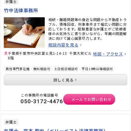
弁護士
竹中法律事務所
相続・離婚問題等の身近な問題から不動産トラ
ブル、債権回収、刑事事件まで幅広い問題に対
応しております。経験豊富な弁護士がご依頼者
様のお気持ちに寄り添いながら、早期の問題解
決に向けて誠心誠意尽力します。
相談内容を見る
千葉県千葉市中央区富士見1-14-13 千葉大栄ビル
地図・アクセス
8階
男性専門家在籍
無料相談可
土日祝日相談可
平日19時以降相談可
詳しく見る
この事務所の電話番号
メールでお問い合わせ
050-3172-4476
弁護士
弁護士 宮本 聖也（ベリーベスト法律事務所）