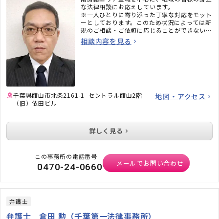
な法律相談にお応えしています。
※一人ひとりに寄り添った丁寧な対応をモット
ーとしております。このため状況によっては新
規のご相談・ご依頼に応じることができない場
合がございます。予めご了承ください。
相談内容を見る
千葉県館山市北条2161-1 セントラル館山2階
地図・アクセス
（旧）依田ビル
詳しく見る
この事務所の電話番号
メールでお問い合わせ
0470-24-0660
弁護士
弁護士 倉田 勲（千葉第一法律事務所）