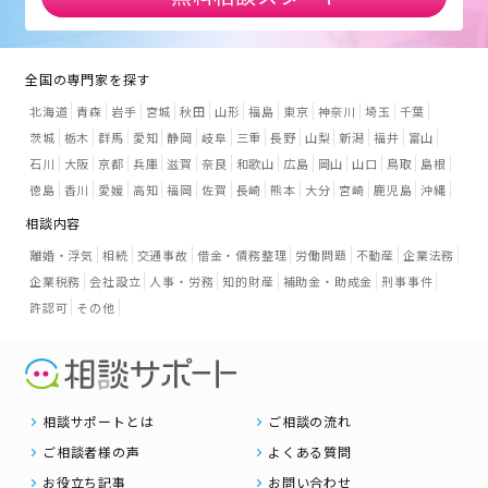
全国の専門家を探す
北海道
青森
岩手
宮城
秋田
山形
福島
東京
神奈川
埼玉
千葉
茨城
栃木
群馬
愛知
静岡
岐阜
三重
長野
山梨
新潟
福井
富山
石川
大阪
京都
兵庫
滋賀
奈良
和歌山
広島
岡山
山口
鳥取
島根
徳島
香川
愛媛
高知
福岡
佐賀
長崎
熊本
大分
宮崎
鹿児島
沖縄
相談内容
離婚・浮気
相続
交通事故
借金・債務整理
労働問題
不動産
企業法務
企業税務
会社設立
人事・労務
知的財産
補助金・助成金
刑事事件
許認可
その他
相談サポートとは
ご相談の流れ
ご相談者様の声
よくある質問
お役立ち記事
お問い合わせ