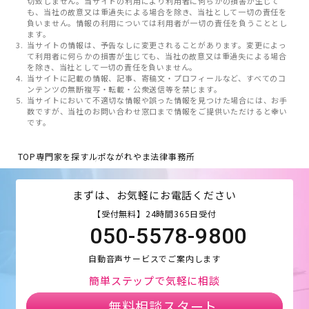
切致しません。当サイトの利用により利用者に何らかの損害が生じて
も、当社の故意又は重過失による場合を除き、当社として一切の責任を
負いません。情報の利用については利用者が一切の責任を負うこととし
ます。
当サイトの情報は、予告なしに変更されることがあります。変更によっ
て利用者に何らかの損害が生じても、当社の故意又は重過失による場合
を除き、当社として一切の責任を負いません。
当サイトに記載の情報、記事、寄稿文・プロフィールなど、すべてのコ
ンテンツの無断複写・転載・公衆送信等を禁じます。
当サイトにおいて不適切な情報や誤った情報を見つけた場合には、お手
数ですが、当社のお問い合わせ窓口まで情報をご提供いただけると幸い
です。
TOP
専門家を探す
ルポながれやま法律事務所
まずは、お気軽にお電話ください
【受付無料】24時間365日受付
050-5578-9800
自動音声サービスでご案内します
簡単ステップで気軽に相談
無料相談スタート