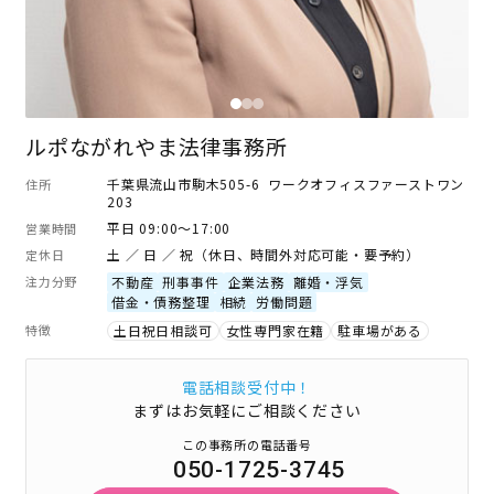
ルポながれやま法律事務所
千葉県流山市駒木505-6 ワークオフィスファーストワン
住所
203
平日 09:00～17:00
営業時間
土 ／ 日 ／ 祝（休日、時間外対応可能・要予約）
定休日
注力分野
不動産
刑事事件
企業法務
離婚・浮気
借金・債務整理
相続
労働問題
特徴
土日祝日相談可
女性専門家在籍
駐車場がある
電話相談受付中！
まずはお気軽にご相談ください
この事務所の電話番号
050-1725-3745