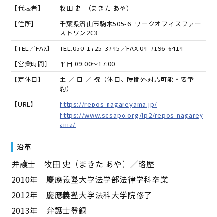
【代表者】
牧田 史
（
まきた あや
）
【住所】
千葉県流山市駒木505-6 ワークオフィスファー
ストワン203
【TEL／FAX】
TEL.
050-1725-3745
／FAX.
04-7196-6414
【営業時間】
平日 09:00～17:00
【定休日】
土 ／ 日 ／ 祝（休日、時間外対応可能・要予
約）
【URL】
https://repos-nagareyama.jp/
https://www.sosapo.org/lp2/repos-nagarey
ama/
沿革
――弁護士 牧田 史（まきた あや）／略歴――
2010年 慶應義塾大学法学部法律学科卒業
2012年 慶應義塾大学法科大学院修了
2013年 弁護士登録