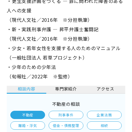
・更生支援計画をつくる ― 罪に問われた障害のある
人への支援
（現代人文社／2016年 ※分担執筆）
・新・実践刑事弁護 ― 昇平弁護士奮闘記
（現代人文社／2016年 ※分担執筆）
・少女・若年女性を支援する人のためのマニュアル
（一般社団法人 若草プロジェクト）
・少年のための少年法
（旬報社／2022年 ※監修）
相談内容
専門家紹介
アクセス
不動産の相談
不動産
刑事事件
企業法務
離婚・浮気
借金・債務整理
相続