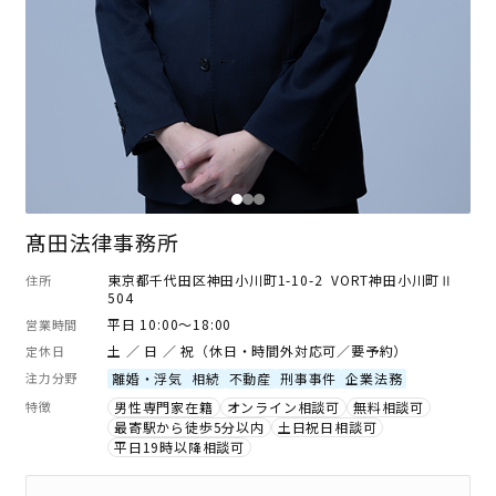
髙田法律事務所
東京都千代田区神田小川町1-10-2 VORT神田小川町Ⅱ
住所
504
平日 10:00～18:00
営業時間
土 ／ 日 ／ 祝（休日・時間外対応可／要予約）
定休日
注力分野
離婚・浮気
相続
不動産
刑事事件
企業法務
特徴
男性専門家在籍
オンライン相談可
無料相談可
最寄駅から徒歩5分以内
土日祝日相談可
平日19時以降相談可