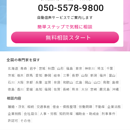
050-5578-9800
自動音声サービスでご案内します
簡単ステップで気軽に相談
無料相談スタート
全国の専門家を探す
北海道
青森
岩手
宮城
秋田
山形
福島
東京
神奈川
埼玉
千葉
茨城
栃木
群馬
愛知
静岡
岐阜
三重
長野
山梨
新潟
福井
富山
石川
大阪
京都
兵庫
滋賀
奈良
和歌山
広島
岡山
山口
鳥取
島根
徳島
香川
愛媛
高知
福岡
佐賀
長崎
熊本
大分
宮崎
鹿児島
沖縄
相談内容
離婚・浮気
相続
交通事故
借金・債務整理
労働問題
不動産
企業法務
企業税務
会社設立
人事・労務
知的財産
補助金・助成金
刑事事件
許認可
その他