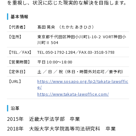
を重視し、状況に応じた現実的な解決を目指します。
基本情報
【代表者】
髙田 晃央
（
たかた あきひさ
）
【住所】
東京都千代田区神田小川町1-10-2 VORT神田小
川町Ⅱ 504
【TEL／FAX】
TEL.
050-1792-1284
／FAX.
03-3518-5793
【営業時間】
平日 10:00～18:00
【定休日】
土 ／ 日 ／ 祝（休日・時間外対応可／要予約）
【URL】
https://www.sosapo.org/lp2/takata-lawoffic
e/
https://www.takata-lawoffice.com/
沿革
2015年 近畿大学法学部 卒業
2018年 大阪大学大学院高等司法研究科 卒業