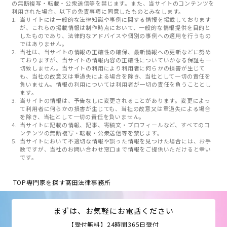
の無断複写・転載・公衆送信等を禁じます。また、当サイトのコンテンツを
利用された場合、以下の免責事項に同意したものとみなします。
当サイトには一般的な法律知識や事例に関する情報を掲載しております
が、これらの掲載情報は制作時点において、一般的な情報提供を目的と
したものであり、法律的なアドバイスや個別の事例への適用を行うもの
ではありません。
当社は、当サイトの情報の正確性の確保、最新情報への更新などに努め
ておりますが、当サイトの情報内容の正確性についていかなる保証も一
切致しません。当サイトの利用により利用者に何らかの損害が生じて
も、当社の故意又は重過失による場合を除き、当社として一切の責任を
負いません。情報の利用については利用者が一切の責任を負うこととし
ます。
当サイトの情報は、予告なしに変更されることがあります。変更によっ
て利用者に何らかの損害が生じても、当社の故意又は重過失による場合
を除き、当社として一切の責任を負いません。
当サイトに記載の情報、記事、寄稿文・プロフィールなど、すべてのコ
ンテンツの無断複写・転載・公衆送信等を禁じます。
当サイトにおいて不適切な情報や誤った情報を見つけた場合には、お手
数ですが、当社のお問い合わせ窓口まで情報をご提供いただけると幸い
です。
TOP
専門家を探す
髙田法律事務所
まずは、お気軽にお電話ください
【受付無料】24時間365日受付