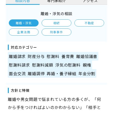
相談内容
専門家紹介
アクセス
離婚・浮気の相談
離婚・浮気
相続
不動産
企業法務
刑事事件
対応カテゴリー
離婚請求
財産分与
慰謝料
養育費
離婚協議書
慰謝料請求
慰謝料減額
浮気の慰謝料
親権
面会交流
離婚調停
再婚・養子縁組
年金分割
方針と特徴
離婚や男女問題で悩まれている方の多くが、「何
から手をつければよいのかわからない」「相手と