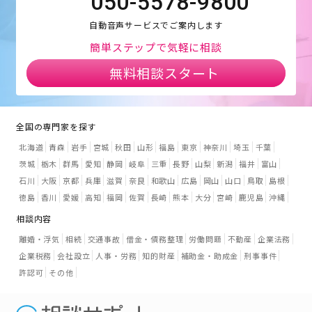
050-5578-9800
自動音声サービスでご案内します
簡単ステップで気軽に相談
無料相談スタート
全国の専門家を探す
北海道
青森
岩手
宮城
秋田
山形
福島
東京
神奈川
埼玉
千葉
茨城
栃木
群馬
愛知
静岡
岐阜
三重
長野
山梨
新潟
福井
富山
石川
大阪
京都
兵庫
滋賀
奈良
和歌山
広島
岡山
山口
鳥取
島根
徳島
香川
愛媛
高知
福岡
佐賀
長崎
熊本
大分
宮崎
鹿児島
沖縄
相談内容
離婚・浮気
相続
交通事故
借金・債務整理
労働問題
不動産
企業法務
企業税務
会社設立
人事・労務
知的財産
補助金・助成金
刑事事件
許認可
その他