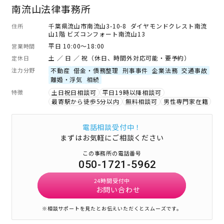
南流山法律事務所
千葉県流山市南流山3-10-8 ダイヤモンドクレスト南流
住所
山1階 ビズコンフォート南流山13
平日 10:00～18:00
営業時間
土 ／ 日 ／ 祝（休日、時間外対応可能・要予約）
定休日
注力分野
不動産
借金・債務整理
刑事事件
企業法務
交通事故
離婚・浮気
相続
特徴
土日祝日相談可
平日19時以降相談可
最寄駅から徒歩5分以内
無料相談可
男性専門家在籍
電話相談受付中！
まずはお気軽にご相談ください
この事務所の電話番号
050-1721-5962
24時間受付中
お問い合わせ
※相談サポートを見たとお伝えいただくとスムーズです。