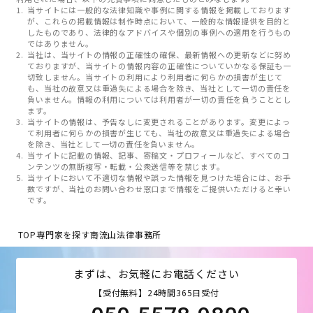
当サイトには一般的な法律知識や事例に関する情報を掲載しております
が、これらの掲載情報は制作時点において、一般的な情報提供を目的と
したものであり、法律的なアドバイスや個別の事例への適用を行うもの
ではありません。
当社は、当サイトの情報の正確性の確保、最新情報への更新などに努め
ておりますが、当サイトの情報内容の正確性についていかなる保証も一
切致しません。当サイトの利用により利用者に何らかの損害が生じて
も、当社の故意又は重過失による場合を除き、当社として一切の責任を
負いません。情報の利用については利用者が一切の責任を負うこととし
ます。
当サイトの情報は、予告なしに変更されることがあります。変更によっ
て利用者に何らかの損害が生じても、当社の故意又は重過失による場合
を除き、当社として一切の責任を負いません。
当サイトに記載の情報、記事、寄稿文・プロフィールなど、すべてのコ
ンテンツの無断複写・転載・公衆送信等を禁じます。
当サイトにおいて不適切な情報や誤った情報を見つけた場合には、お手
数ですが、当社のお問い合わせ窓口まで情報をご提供いただけると幸い
です。
TOP
専門家を探す
南流山法律事務所
まずは、お気軽にお電話ください
【受付無料】24時間365日受付