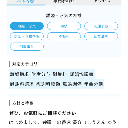
相談内容
専門家紹介
アクセス
離婚・浮気の相談
離婚・浮気
相続
交通事故
借金・債務整理
不動産
企業法務
刑事事件
対応カテゴリー
離婚請求
財産分与
慰謝料
離婚協議書
慰謝料請求
慰謝料減額
離婚調停
年金分割
方針と特徴
――ぜひ、お気軽にご相談ください――
はじめまして、弁護士の香遠 優介（こうえん ゆう