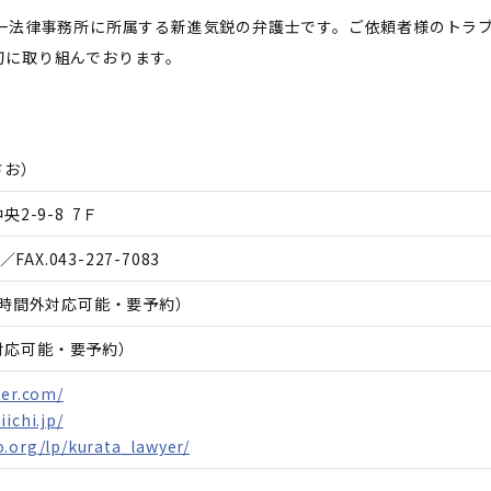
第一法律事務所に所属する新進気鋭の弁護士です。ご依頼者様のトラ
切に取り組んでおります。
さお
）
2-9-8 7Ｆ
／FAX.
043-227-7083
30（時間外対応可能・要予約）
日対応可能・要予約）
yer.com/
ichi.jp/
.org/lp/kurata_lawyer/