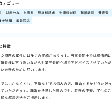
カテゴリー
求
財産分与
慰謝料
慰謝料請求
慰謝料減額
離婚調停
養育費
養子縁組
面会交流
と特徴
男女問題の案件には多くの実績があります。当事者同士では感情的に
依頼者様に寄り添いながらも第三者的立場でアドバイスさせていただ
るい未来のために尽力します。
まではいかなくとも、不倫などでお悩みの方、離婚するかどうか迷っ
せていただきます。離婚を決意した場合でも、将来の不安、子供のこ
冷静な解決方法をご提示します。