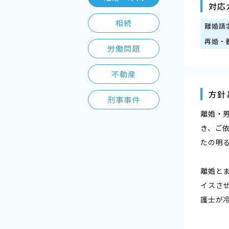
対応
相続
離婚請
再婚・
労働問題
不動産
方針
刑事事件
離婚・
き、ご
たの明
離婚と
イスさ
護士が