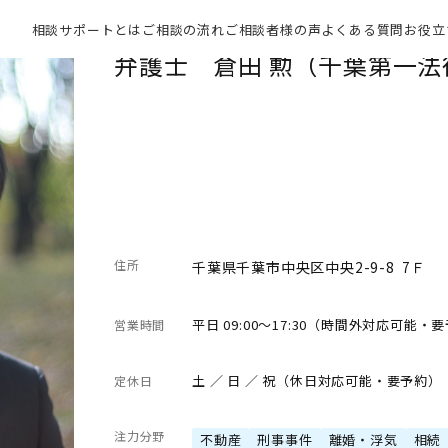
相談サポートとは
ご相談の流れ
ご相談者様の声
よくある質問
お役立
弁護士 倉田 勲（千葉第一法
住所
千葉県千葉市中央区中央2-9-8 7Ｆ
平日 09:00～17:30（時間外対応可能・
営業時間
土 ／ 日 ／ 祝（休日対応可能・要予約）
定休日
注力分野
不動産
刑事事件
離婚・浮気
相続