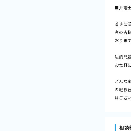
■弁護
若さに
者の皆
おりま
法的問
お気軽
どんな
の経験
はござ
相談