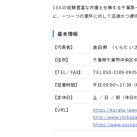
13人の経験豊富な弁護士を擁する千葉
に、一つ一つの案件に対して迅速かつ適
基本情報
【代表者】
倉田 勲
（
くらた い
【住所】
千葉県千葉市中央区中央
【TEL／FAX】
TEL.
050-3189-0935
【営業時間】
平日 09:00～17:
【定休日】
土 ／ 日 ／ 祝（休
【URL】
https://kurata-law
http://www.chibadai
https://www.sosapo