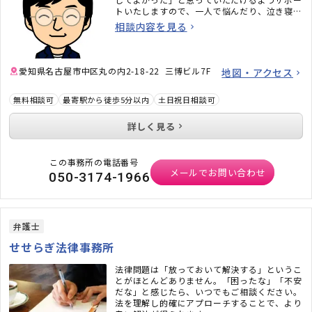
トいたしますので、一人で悩んだり、泣き寝入
りして諦めてしまう前に、思い切って相談して
相談内容を見る
みませんか？
愛知県名古屋市中区丸の内2-18-22 三博ビル7F
地図・アクセス
無料相談可
最寄駅から徒歩5分以内
土日祝日相談可
詳しく見る
この事務所の電話番号
メールでお問い合わせ
050-3174-1966
弁護士
せせらぎ法律事務所
法律問題は「放っておいて解決する」というこ
とがほとんどありません。「困ったな」「不安
だな」と感じたら、いつでもご相談ください。
法を理解し的確にアプローチすることで、より