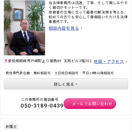
当法律事務所は迅速、丁寧、そして親しみやす
く親切がモットーです。
依頼者の立場に立って最善の解決策を考える、
初めての方でも安心して御相談いただける法律
事務所です。
お一人で悩まず、先ず御相談下さい。
相談内容を見る
愛知県岡崎市戸崎町上り場西49 天政ビル3階302
地図・アクセス
男性専門家在籍
無料相談可
土日祝日相談可
平日19時以降相談可
詳しく見る
この事務所の電話番号
メールでお問い合わせ
050-3189-0439
弁護士