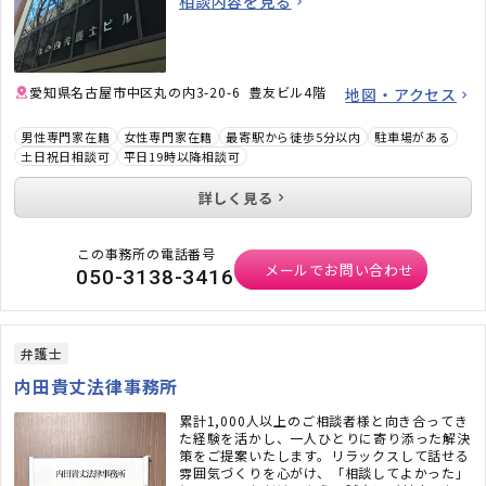
相談内容を見る
愛知県名古屋市中区丸の内3-20-6 豊友ビル4階
地図・アクセス
男性専門家在籍
女性専門家在籍
最寄駅から徒歩5分以内
駐車場がある
土日祝日相談可
平日19時以降相談可
詳しく見る
この事務所の電話番号
メールでお問い合わせ
050-3138-3416
弁護士
内田貴丈法律事務所
累計1,000人以上のご相談者様と向き合ってき
た経験を活かし、一人ひとりに寄り添った解決
策をご提案いたします。リラックスして話せる
雰囲気づくりを心がけ、「相談してよかった」