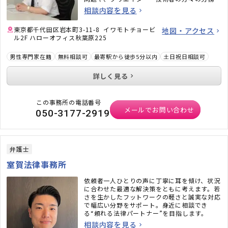
題にも力を入れています。また、相続問題、遺
相談内容を見る
言書作成、戦略的離婚サービスなどもご好評い
ただいています。
東京都千代田区岩本町3-11-8 イワモトチョービ
地図・アクセス
ル2F ハローオフィス秋葉原225
男性専門家在籍
無料相談可
最寄駅から徒歩5分以内
土日祝日相談可
詳しく見る
この事務所の電話番号
メールでお問い合わせ
050-3177-2919
弁護士
室賀法律事務所
依頼者一人ひとりの声に丁寧に耳を傾け、状況
に合わせた最適な解決策をともに考えます。若
さを生かしたフットワークの軽さと誠実な対応
で幅広い分野をサポート。身近に相談でき
る“頼れる法律パートナー”を目指します。
相談内容を見る