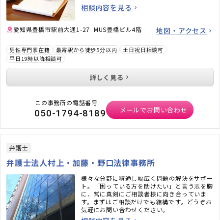
相談内容を見る
愛知県豊橋市駅前大通1-27 MUS豊橋ビル4階
地図・アクセス
男性専門家在籍
最寄駅から徒歩5分以内
土日祝日相談可
平日19時以降相談可
詳しく見る
この事務所の電話番号
メールでお問い合わせ
050-1794-8189
弁護士
弁護士法人村上・加藤・野口法律事務所
様々な分野に精通し幅広く問題の解決をサポー
ト。「困っている方を助けたい」と言う志を胸
に、常に真剣にご相談者様に向き合っていま
す。まずはご相談だけでも結構です。どうぞお
気軽にお問い合わせください。