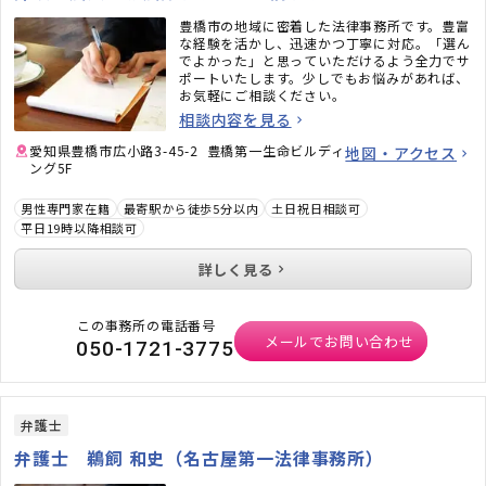
豊橋市の地域に密着した法律事務所です。豊富
な経験を活かし、迅速かつ丁寧に対応。「選ん
でよかった」と思っていただけるよう全力でサ
ポートいたします。少しでもお悩みがあれば、
お気軽にご相談ください。
相談内容を見る
愛知県豊橋市広小路3-45-2 豊橋第一生命ビルディ
地図・アクセス
ング5F
男性専門家在籍
最寄駅から徒歩5分以内
土日祝日相談可
平日19時以降相談可
詳しく見る
この事務所の電話番号
メールでお問い合わせ
050-1721-3775
弁護士
弁護士 鵜飼 和史（名古屋第一法律事務所）