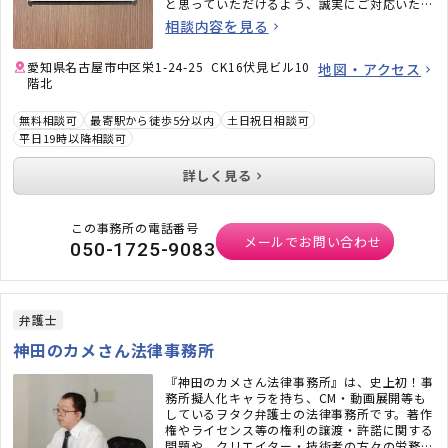
と思っていただけるよう、誠実にご対応いたし
ます。
相談内容を見る
愛知県名古屋市中区栄1-24-25 CK16伏見ビル10
地図・アクセス
階北
無料相談可
最寄駅から徒歩5分以内
土日祝日相談可
平日19時以降相談可
詳しく見る
この事務所の電話番号
メールでお問い合わせ
050-1725-9083
弁護士
神田のカメさん法律事務所
『神田のカメさん法律事務所』は、史上初！事
務所擬人化キャラを持ち、CM・動画展開等も
しているヲタク弁護士の法律事務所です。著作
権やライセンス等の権利の譲渡・許諾に関する
問題や、クリエイター・技術者の方々の労務問