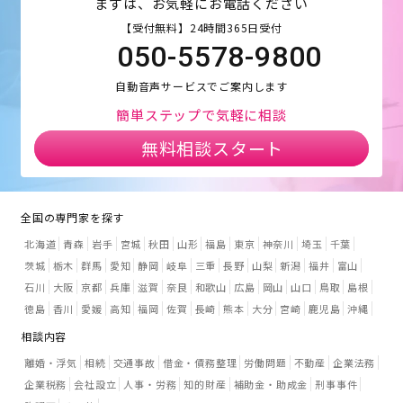
まずは、お気軽にお電話ください
【受付無料】24時間365日受付
050-5578-9800
自動音声サービスでご案内します
簡単ステップで気軽に相談
無料相談スタート
全国の専門家を探す
北海道
青森
岩手
宮城
秋田
山形
福島
東京
神奈川
埼玉
千葉
茨城
栃木
群馬
愛知
静岡
岐阜
三重
長野
山梨
新潟
福井
富山
石川
大阪
京都
兵庫
滋賀
奈良
和歌山
広島
岡山
山口
鳥取
島根
徳島
香川
愛媛
高知
福岡
佐賀
長崎
熊本
大分
宮崎
鹿児島
沖縄
相談内容
離婚・浮気
相続
交通事故
借金・債務整理
労働問題
不動産
企業法務
企業税務
会社設立
人事・労務
知的財産
補助金・助成金
刑事事件