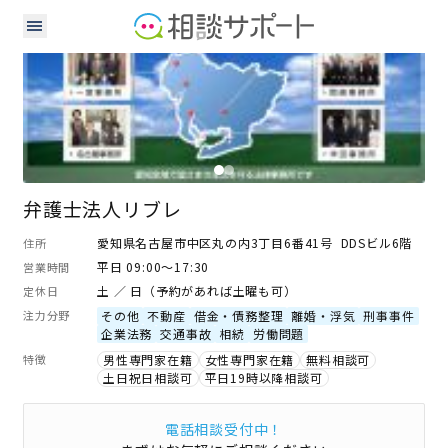
弁護士
弁護士法人リブレ
愛知県名古屋市中区丸の内3丁目6番41号 DDSビル6階
住所
平日 09:00～17:30
営業時間
土 ／ 日（予約があれば土曜も可）
定休日
注力分野
その他
不動産
借金・債務整理
離婚・浮気
刑事事件
企業法務
交通事故
相続
労働問題
特徴
男性専門家在籍
女性専門家在籍
無料相談可
土日祝日相談可
平日19時以降相談可
電話相談受付中！