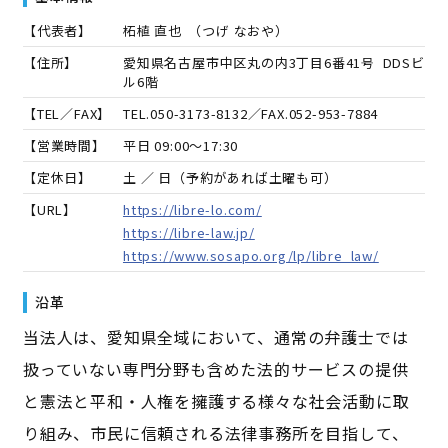
【代表者】
柘植 直也
（
つげ なおや
）
【住所】
愛知県名古屋市中区丸の内3丁目6番41号 DDSビ
ル6階
【TEL／FAX】
TEL.
050-3173-8132
／FAX.
052-953-7884
【営業時間】
平日 09:00～17:30
【定休日】
土 ／ 日（予約があれば土曜も可）
【URL】
https://libre-lo.com/
https://libre-law.jp/
https://www.sosapo.org/lp/libre_law/
沿革
当法人は、愛知県全域において、通常の弁護士では
扱っていない専門分野も含めた法的サービスの提供
と憲法と平和・人権を擁護する様々な社会活動に取
り組み、市民に信頼される法律事務所を目指して、