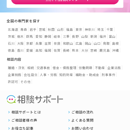
全国の専門家を探す
北海道
青森
岩手
宮城
秋田
山形
福島
東京
神奈川
埼玉
千葉
茨城
栃木
群馬
愛知
静岡
岐阜
三重
長野
山梨
新潟
福井
富山
石川
大阪
京都
兵庫
滋賀
奈良
和歌山
広島
岡山
山口
鳥取
島根
徳島
香川
愛媛
高知
福岡
佐賀
長崎
熊本
大分
宮崎
鹿児島
沖縄
相談内容
離婚・浮気
相続
交通事故
借金・債務整理
労働問題
不動産
企業法務
企業税務
会社設立
人事・労務
知的財産
補助金・助成金
刑事事件
許認可
その他
相談サポートとは
ご相談の流れ
ご相談者様の声
よくある質問
お役立ち記事
お問い合わせ