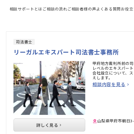
家の検索結果
相談サポートとは
ご相談の流れ
ご相談者様の声
よくある質問
お役立
司法書士
リーガルエキスパート司法書士事務所
甲府地方裁判所前の司
レベルのエキスパート
会社設立について、ス
えします。
相談内容を見る
山梨県甲府市朝日3-3-
詳しく見る