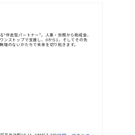
る“伴走型パートナー”。人事・労務から助成金、
ワンストップで支援し、0から1、そしてその先
無理のないかたちで未来を切り拓きます。
ケ辻町18-11 AIMビル303